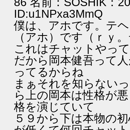
86 名前：SOSHIK：2011
ID:u1NPxa3
僕は、アホです。テヘ
（アホ）です（ｒｙ。
これはチャットやって
だから岡本健吾って人
ってるからね
まぁそれを知らないっ
ら上の岡本は性格が悪
格を演じていて
５９から下は本物の初
が低くて何回チャット