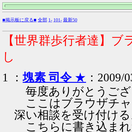
■掲示板に戻る■
全部
1-
101-
最新50
【世界群歩行者達】ブ
し
1 ：
塊素 司令
★
：2009/03
毎度ありがとうござ
ここはブラウザチャ
深い相談を受け付ける
こちらに書き込まれ