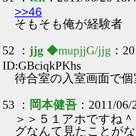
>>46
そもそも俺が経験者
52 ：
jjg
◆mupjjG/jjg
：201
ID:GBciqkPKhs
待合室の入室画面で個
53 ：
岡本健吾
：2011/06/2
＞＞５１アホですね＾
グなんて見たことがな