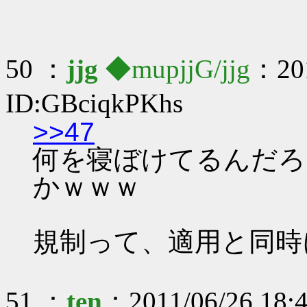
50 ：
jjg
◆mupjjG/jjg
：201
ID:GBciqkPKhs
>>47
何を寝ぼけてるんだろ
かｗｗｗ
規制って、適用と同時
51 ：
ten
：2011/06/26 18: