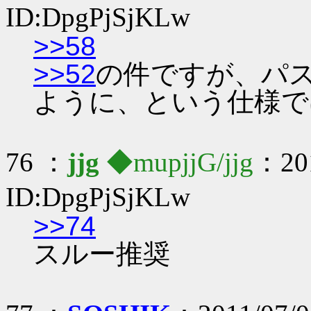
ID:DpgPjSjKLw
>>58
>>52
の件ですが、パ
ように、という仕様で
76 ：
jjg
◆mupjjG/jjg
：201
ID:DpgPjSjKLw
>>74
スルー推奨