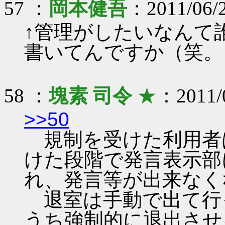
57 ：
岡本健吾
：2011/06/2
↑管理がしたいなんて
書いてんですか（笑。
58 ：
塊素 司令
★
：2011/0
>>50
規制を受けた利用者
けた段階で発言表示部
れ、発言等が出来なく
退室は手動で出て行
うち強制的に退出させ