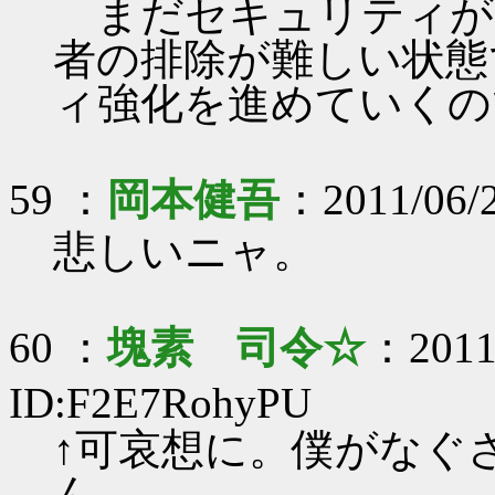
まだセキュリティが
者の排除が難しい状態
ィ強化を進めていくの
59 ：
岡本健吾
：2011/06/2
悲しいニャ。
60 ：
塊素 司令☆
：2011/
ID:F2E7RohyPU
↑可哀想に。僕がなぐ
ん。