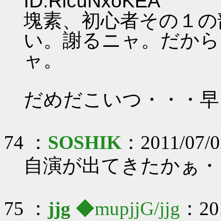
ID:RlcuNxoKEA
塊素、初心者その１の
い。謝るニャ。だから
ャ。
だめだこいつ・・・早
74 ：
SOSHIK
：2011/07/02
自演が出てきたかぁ・
75 ：
jjg
◆mupjjG/jjg
：201