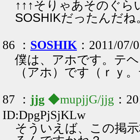
↑↑↑そりゃあそのぐ
SOSHIKだったんだね
86 ：
SOSHIK
：2011/07/0
僕は、アホです。テヘ
（アホ）です（ｒｙ。
87 ：
jjg
◆mupjjG/jjg
：201
ID:DpgPjSjKLw
そういえば、この掲示