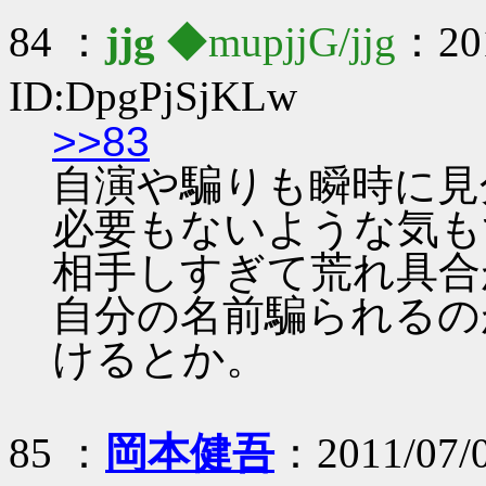
84 ：
jjg
◆mupjjG/jjg
：201
ID:DpgPjSjKLw
>>83
自演や騙りも瞬時に見
必要もないような気も
相手しすぎて荒れ具合
自分の名前騙られるの
けるとか。
85 ：
岡本健吾
：2011/07/