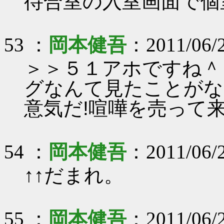
待合室の入室画面で個
53 ：
岡本健吾
：2011/06/2
＞＞５１アホですね＾
グなんて見たことがな
意気だ!喧嘩を売って
54 ：
岡本健吾
：2011/06/2
↑↑だまれ。
55 ：
岡本健吾
：2011/06/2