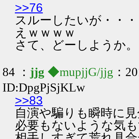
>>76
スルーしたいが・・・
えｗｗｗｗ
さて、どーしようか。
84 ：
jjg
◆mupjjG/jjg
：201
ID:DpgPjSjKLw
>>83
自演や騙りも瞬時に見
必要もないような気も
相手しすぎて荒れ具合