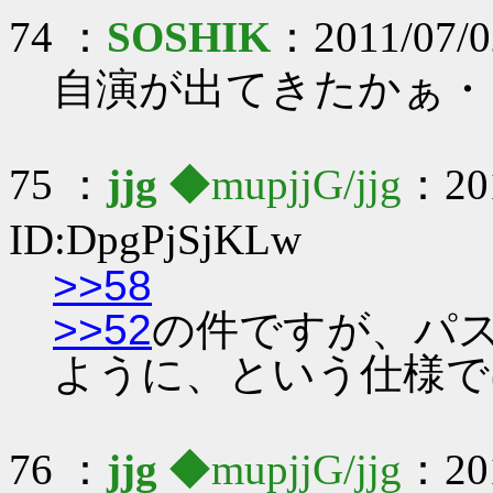
74 ：
SOSHIK
：2011/07/02
自演が出てきたかぁ・
75 ：
jjg
◆mupjjG/jjg
：201
ID:DpgPjSjKLw
>>58
>>52
の件ですが、パ
ように、という仕様で
76 ：
jjg
◆mupjjG/jjg
：201