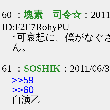
60 ：
塊素 司令☆
：2011/
ID:F2E7RohyPU
↑可哀想に。僕がなぐ
ん。
61 ：
SOSHIK
：2011/06/3
>>59
>>60
自演乙