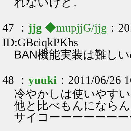
れないけど。
47 ：
jjg
◆mupjjG/jjg
：201
ID:GBciqkPKhs
BAN機能実装は難し
48 ：
yuuki
：2011/06/26 1
冷やかしは使いやすい
他と比べもんにならん
サイコーーーーーーー