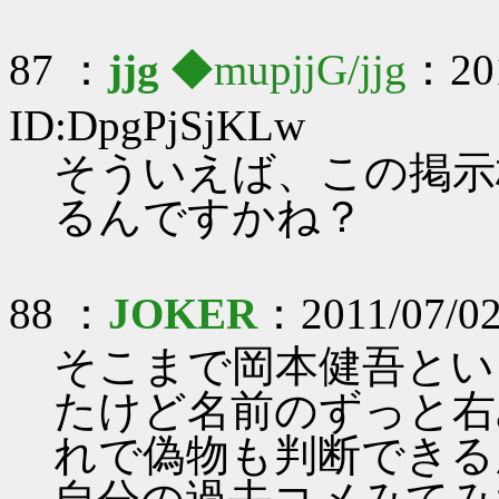
87 ：
jjg
◆mupjjG/jjg
：201
ID:DpgPjSjKLw
そういえば、この掲示
るんですかね？
88 ：
JOKER
：2011/07/02
そこまで岡本健吾とい
たけど名前のずっと右
れで偽物も判断できる