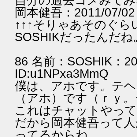
自分の過去コメみてみ
岡本健吾：2011/07/02 1
↑↑↑そりゃあそのぐ
SOSHIKだった
86 名前：SOSHIK：2011
ID:u1NPxa3
僕は、アホです。テヘ
（アホ）です（ｒｙ。
これはチャットやって
だから岡本健吾って人
ってるからね