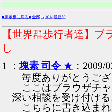
■掲示板に戻る■
全部
1-
101-
最新50
【世界群歩行者達】ブ
し
1 ：
塊素 司令
★
：2009/03
毎度ありがとうござ
ここはブラウザチャ
深い相談を受け付ける
こちらに書き込まれ