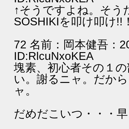
↑そうですよね。そうだ
SOSHIKIを叩け叩け
72 名前：岡本健吾：2011/
ID:RlcuNxoKEA
塊素、初心者その１の
い。謝るニャ。だから
ャ。
だめだこいつ・・・早