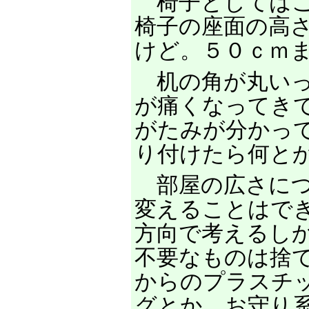
椅子としてはこ
椅子の座面の高
けど。５０ｃｍ
机の角が丸いっ
が痛くなってき
がたみが分かっ
り付けたら何と
部屋の広さにつ
変えることはで
方向で考えるし
不要なものは捨
からのプラスチ
グとか。お守り