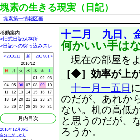
塊素の生きる現実（日記）
塊素第一情報区画
十二月 九日、
移動案内
>旧式日記保存所
何かいい手は
>日記への突っ込みスレ
< 2016/11
新
2017/01 >
現在の部屋をよ
2016/12
［◆］効率が上
日
月
火
水
木
金
土
01
02
03
十一月一五日
04
05
06
07
08
09
10
11
12
13
14
15
16
17
のだが、あれか
18
19
20
21
22
23
24
ない。机の高低
25
26
27
28
29
30
31
と思うのだが、
月内目次
ろうか。
2016年12月06日
自分にがっかり