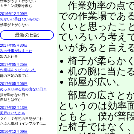
仕事がうまく行かない
作業効率の点で
カテキン錠剤を飲む
での作業場であ
2016年12月09日
何かいい手はないものか
くいと思ったこ
効率が上がらない
ていろいろ考え
最新の日記
いがあると言え
2017年05月30日
次の仕事が決まった
次のお仕事
椅子が柔らか
2017年05月25日
机の腕に当た
作業場をクビになった
能力不足の果てに
部屋が広い。
2017年05月06日
めっきりやる気の出ない日々
部屋の広さとか
指が動かない日々
自我とは何か
というのは効率
2017年02月13日
ともと、僕が普
風邪ひいたかも
２０１７年初の日記がこれ
た椅子ではなく
たぶん風邪（インフルでは...
2016年12月09日