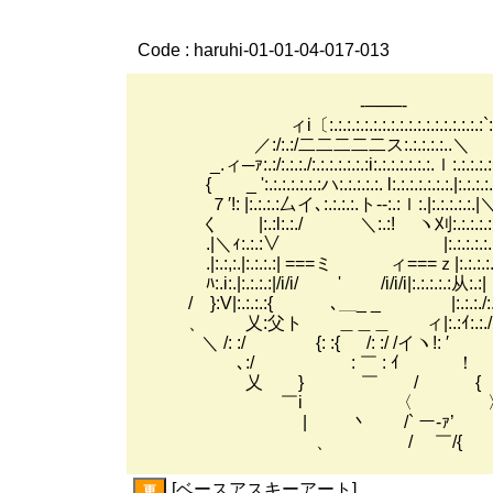
Code : haruhi-01-01-04-017-013
-───-
ィi〔:.:.:.:.:.:.:.:.:.:.:.:.:.:.:.:.:.:`:
／:/:.:/二二二二二ス:.:.:.:.:..＼
_.ィ─ｧ:.:/:.:.:./:.:.:.:.:.:.:i:.:.:.:.:.:.:.ｌ:.:.:.
{ _ ':.:.:.:.:.:.:ハ:.:.:.:.:. l:.:.:.:.:.:.:.|:
７′!: |:.:.:.:厶イ､:.:.:.:.ト--:.:ｌ:.|:.:.:.:.:.
く |:.:l:.:./ ＼:.:! ヽ刈:.:.:.:
.|＼ｨ:.:.:∨ |:.:.:.:.:.|
.|:.:,:.|:.:.:.:| ===ミ ィ===ｚ|:.:.:.:.:.|:
ﾊ:.i:.|:.:.:.:|/i/i/ ' /i/i/i|:.:.:.:.:从:.:|
/ }:V|:.:.:.:{ ､＿_ _ |:.:.:./:.: :
、 乂:父ト ＿＿＿ ィ|:.:ｲ:.:.
＼ /: :/ {: :{ /: :/ /イヽ!: ′
､:/ ゝ: ￣ : ｲ ！
乂 } ￣ / {
￣i 〈 
| 丶 /` ー‐ｧ’
、 / ￣/{
[ベースアスキーアート]
更