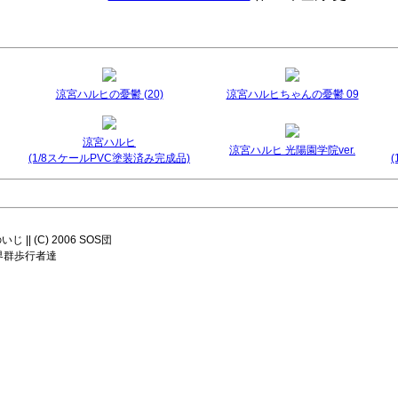
涼宮ハルヒの憂鬱 (20)
涼宮ハルヒちゃんの憂鬱 09
涼宮ハルヒ
涼宮ハルヒ 光陽園学院ver.
(1/8スケールPVC塗装済み完成品)
|| (C) 2006 SOS団
8 世界群歩行者達