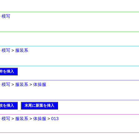
>
模写
>
模写
>
服装系
幹を挿入
>
模写
>
服装系
>
体操服
枝を挿入
末尾に新葉を挿入
>
模写
>
服装系
>
体操服
>
013