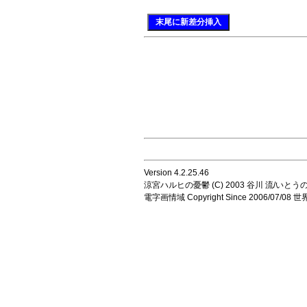
末尾に新差分挿入
Version 4.2.25.46
涼宮ハルヒの憂鬱 (C) 2003 谷川 流/いとうのいじ 
電字画情域 Copyright Since 2006/07/0