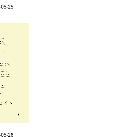
05-25
.､
:＼
:.:.「￣
.:.:ヽ
:.:
.:.:
.:
.
.: イヽ
 /
05-26