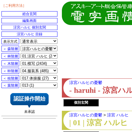
［ご利用方法］
総合玄関
編集画面
涼宮ハルヒ 個別玄関
涼宮ハルヒ 目録
表示方式
＜ 森階層
＜ 林階層
＜ 木階層
＜ 幹階層
＜ 枝階層
涼宮ハルヒの憂鬱
＜ 葉階層
- haruhi - 
認証操作開始
個別玄関
未承認
涼宮ハルヒの憂鬱
>
涼宮 ハルヒ
| 01 | 涼宮 ハルヒ