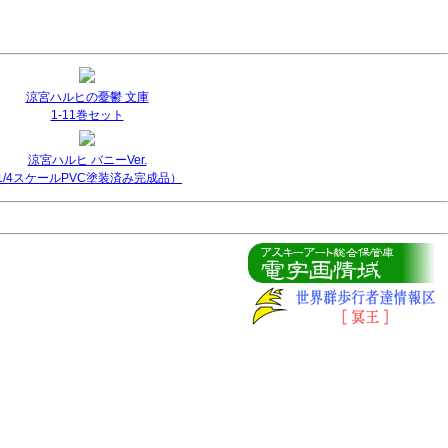
涼宮ハルヒの憂鬱 文庫
1-11巻セット
涼宮ハルヒ バニーVer.
(1/4スケールPVC塗装済み完成品）