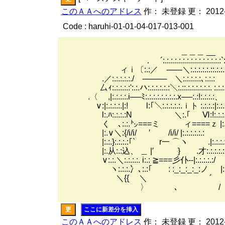
このＡＡへのアドレス
作： 未登録 更： 2012-
Code : haruhi-01-01-04-017-013-001
＿＿＿ __
． ´:.:.:.:.:.:.:.:.:.:.:.:.:.:.:`:.
ィｉ〔:.:／ -──‐＼:.:.:.:.:.::.:.:.
.／:.:.:.:.:./ -──── ＼:.:.:.:.:､:.:.:
厶ｨ:.:.:.:.:':.:.ハ:.:.:.:.:.:＼:.::.:.:.:.:.:.:. :.
.〈 ,|:.:.:.:.i──ﾐ:.:.:.:.:.:.:.:.x──:.:!:.:.:.:、
∨:|:.:.:.:.|:! l:｢＼:.:.:.:.:.ｉト :.:.:.:|:.:.:
l:.ﾊ:.:.:.:N ＼:.｢ Ⅵ:!:.:.:.:.
く ､:.:.㌧===ミ ィ====ｚ |:.:.:.:
|:.∨＼:{/i/i/ ′ /i/i/ |:.:.:.:.:.:
|:.:.}:.:.:.:｢` r一 ⌒ヽ .|:.:.:.:.:
|:.从:.:込、 ＿ |′ } .才:.:.:.:.:
∨:.:.＼:.:.:.:. i:.: ≧===彡仆--|:.:.:.:.:/
ヽ:.:.:.冫､:.:｢ ゝ: :_:_:_:_:ノ |:
＼{{ ＼ ´
〉 ､ /
更
ここに新差分を挿入
このＡＡへのアドレス
作： 未登録 更： 2012-