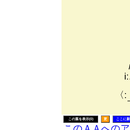
| l: : :
} l : : 
∨: : : : 
＼: : : : :
｀ ＜: : : 
ィ7ﾊ __｀ ＜:
/:.:.7--ミ:.:
ﾊ:.:.:.㌢Z ' 
i:.:ﾄｲ7:.イ
〉=≦:.八_:T
〈: :イ: : :
￣￣
この葉を表示(0)
更
ここに新
このＡＡへの