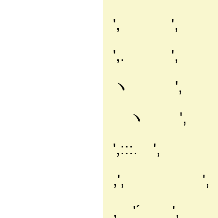
｀丶.'
', ',
｀'
',. ',
, 
ヽ ',
,':::::
ヽ ',
, 'ヽ、':::::
',:::. '
, ' ｀ヽ、::
,', ',
,' ｀',::
, '´ 