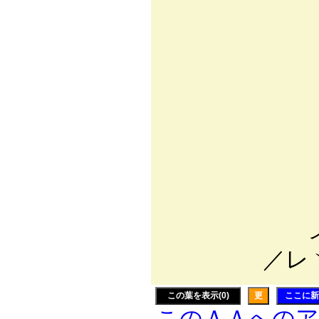
{ﾊ:.:|:.ト
Ⅳﾊｨｫ, |
|:/:込、⌒
|{、:.:.
＼:.／: :
／: : : : 
／: : : : :
／: : : : :
／: : : : : :
.ィ´: : : : : 
イ:＼ : : : 
／レヽ:_:_彡"
この葉を表示(0)
更
ここに新
このＡＡへの