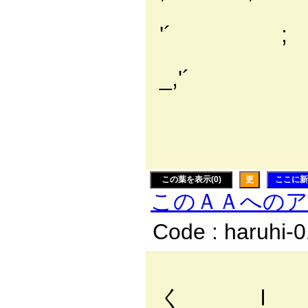
,' ',:
'´ ; ;
,'
_,'´ ,' 
,'
,' ｀
この葉を表示(0)
更
ここに新
このＡＡへの
Code : haruhi-
l 
く l