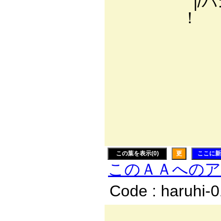
|/ハ:.:.:､ lｵ 
！ ＼l ﾚ’/i/i/ ∨:
′ ∨:.:.:.:.
{ / ＼ ‘｡:.:.:
ゝﾍ _/ 、:
l:ハ:≧=彡
／´￣￣`寸:
./
/
この葉を表示(0)
更
ここに新
このＡＡへの
Code : haruhi-