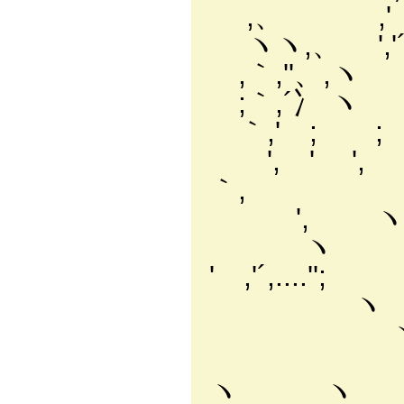
,、 ,' ,
ヽヽ,、 ','´ '
,｀,''、,ヽ ',,
;｀,´冫 ヽ 
｀,' 
', '
｀,
', ヽ、
ヽ 'ヽ 、
' ,'´,....'';
ヽ 丶｀--,ﾊ:
ヽ、 ,' ｀,
｀ヽ , 
ヽ ヽ