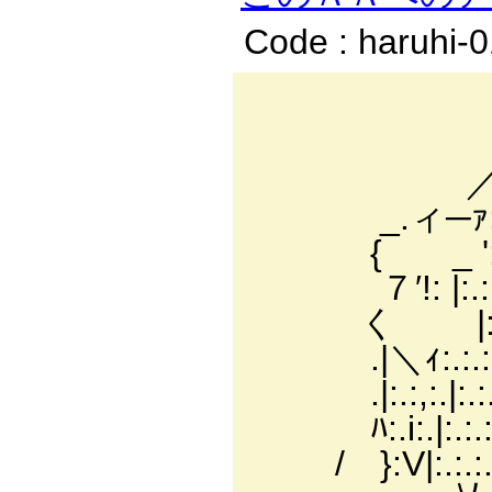
Code : haruhi-
-─
ィi〔:.:.:.:.:.
／:/:.:/二
_.ィ─ｧ:.:/:.:.:./
{ _ ':.:.:.:.:.
７′!: |:.:.:.:厶
く |:.:l:.
.|＼ｨ:.:
.|:.:,:.|:.:.
ﾊ:.i:.|:.:.:.:
/ }:V|:.:.: