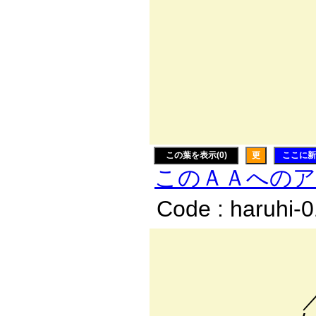
ｰ─ " /: :
／: : : :
/: : : :
/: :-==く/:.
{: : : : /
￣￣ヽ
この葉を表示(0)
更
ここに新
このＡＡへの
Code : haruhi-
rイ
__ 
／ ト.、