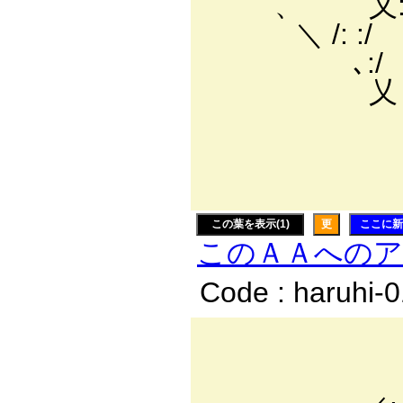
、 乂:父ト 
＼ /: :/ {:
､:/ ゝ
乂 }
￣
| 丶 
、 
この葉を表示(1)
更
ここに新
このＡＡへの
Code : haruhi-
-─
ィi〔:.:.:.:.:.: