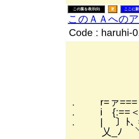
この葉を表示(0)
更
ここに新
このＡＡへの
Code : haruhi-
- 
─y": : :
∥ /: : : 
{l /x==
∨//: ＼ヽｲ:
. r=ァ=== ミ //
. i {:==＜: : ＼///
. | 〕ﾄ､ =ミ: ://
乂_ﾉ ＼: ≧メ: :