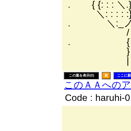
. { {: : : ＼.}〉
＼: : : : :}ト､ 
. ＼:_ノ }:
/ 丁ヾZZ
. { /: : : 
} i: : : : :
| l: : : : :
この葉を表示(0)
更
ここに新
このＡＡへの
Code : haruhi-
＿
．.:.:.: