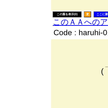
この葉を表示(0)
更
ここに新
このＡＡへの
Code : haruhi-
ｬ
{
＿＿
( _＿
￣｢ : : 
| {: : :
| ｌ: : :
| |: :