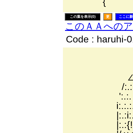
{
この葉を表示(0)
更
ここに新
このＡＡへの
Code : haruhi-
──
ィi〔:.:.:.:.:.
∠二二ｽ:.:.:
/:.:.:.:.:.:.:
':.:.ヽ:.:.:.:.
i:.:.:.:.:.:.､:.
|:.:i:.:.:. |/=ﾐ ＼
|:.:{!:.:.:.{ .