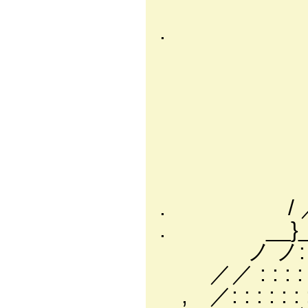
／:--y':.:.
. /:.:.:〉/,
/:.:.:〈//z
.':.:.:.:
ｉ:.:.|:.
|:.:.|:.:.|
|:.:.|:从:
.)从:.:.:.＼
イ /: ＼:.:ｿ
. / ／: : : 
. __}__}:_:_
ノ ノ: : : : : :
／／ : : : : : 
, ／: : : : : : :