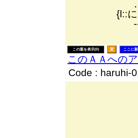
．──f´: : : 
{l::に lXX| : : 
ゝ ---- 廴: : :
｀ 
この葉を表示(0)
更
ここに新
このＡＡへの
Code : haruhi-
．.:.:.
／====
/:.:.:.:
.ｲ:.:.|:.l