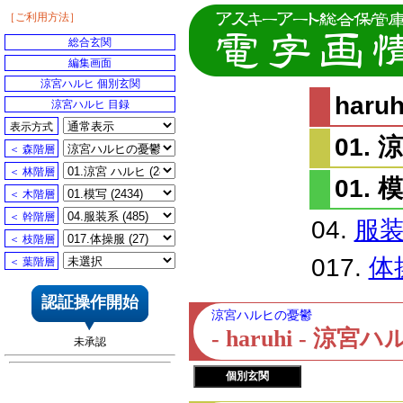
［ご利用方法］
総合玄関
編集画面
涼宮ハルヒ 個別玄関
har
涼宮ハルヒ 目録
表示方式
01.
＜ 森階層
＜ 林階層
01. 
＜ 木階層
＜ 幹階層
04.
服
＜ 枝階層
017.
体
＜ 葉階層
認証操作開始
涼宮ハルヒの憂鬱
- haruhi - 
未承認
個別玄関