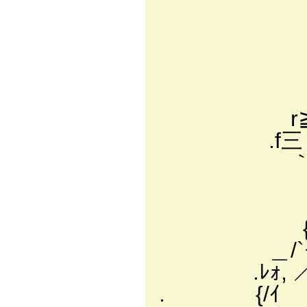
__／
「ハ:.:/:
／{.ｲ:
〈/ /:.
くノ:.:.
r≧==ィ==
.f三 {: /: : 
｀￣￣ 〕iト．: : :
/ : : : : 
_/ : : : ／ 
{: : : : : / 
＿/`￢彳 |: 
.ﾚｫ, ／ヽ_) .
. {/ｲ ____