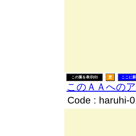
〃／: :
/ / : : 
′ : : : :
,: /: : : 
i .: : : : 
l {: : : :
| !: : : :
この葉を表示(0)
更
ここに新
このＡＡへの
Code : haruhi-
＿
／:.