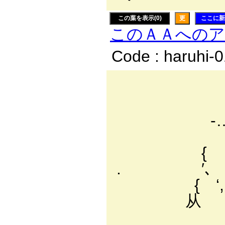
この葉を表示(0)
更
ここに新
このＡＡへの
Code : haruhi-
'
-
、
{ 
. ′､
{ ‘,
从 
‘,