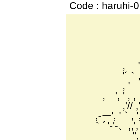
Code : haruhi-
｀｀ 
, '´ 
, ' , ,=
, ' ' 
'´｀,´ ' 
, ' ; 
, ', ' , ,
,'// ,' '
,-ー', '｀, 
｀ﾞ'-'-、,
'', ' , 