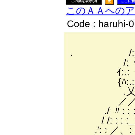
この葉を表示(0)
更
ここに新
このＡＡへの
Code : haruhi-
, ‐
. /:ry:
/:〈/ｲ/
ｲ:.:〈l:.|
{ﾊ:.:.:|:.
.乂ﾄ《:＼7
／／:ヽ／「
./ 〃: : : :
/ /: : : :_: : :
.′: : ／、: : : :