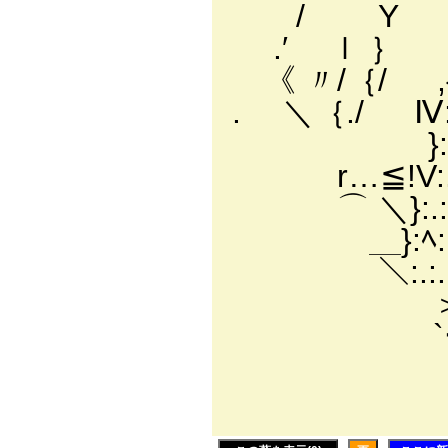
/ Y 
.′ ｌ ｝ ﾄ 
《 〃/｛/ ,{:.
. ＼｛./ Ⅳ:.:.
}:.:.;.:.ｲ
r…≦!V:.:/:{
⌒ ＼}:.:.:.l.:
＿}:ﾍ:.:.:.:.
＼:.:.:.:.:.:.:
＞-:.:.:.:.Ｖ
`ーャ:.:.ト､:
＼:.ー…彳
￣》`