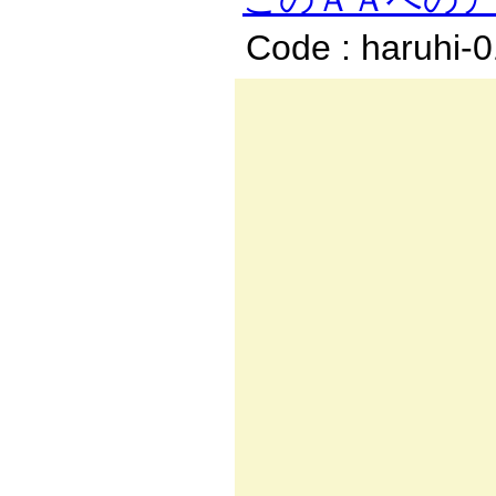
Code : haruhi-
,.
_／:.:.
厶ｲ:. ｲ:
/:ｲ:.ｌ/
':〈ﾊ:.
.':.:.:
|:.:.:
|:i:.:.
{ﾊ:.:!:.
ゝヾ＼:l:
ｘ≦⌒ 