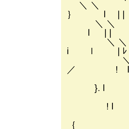
＼ ＼ ', ） ＼: :
｝ l |
＼ ＼ 〉、 /rv'1 
l | |
＼ ＼ / ', i..
i ｌ | ﾚ
＼. > ,' ヽ....
／ ! l 
i ヾ.....
}. l 
l ｀丶
! l
'
｛ 