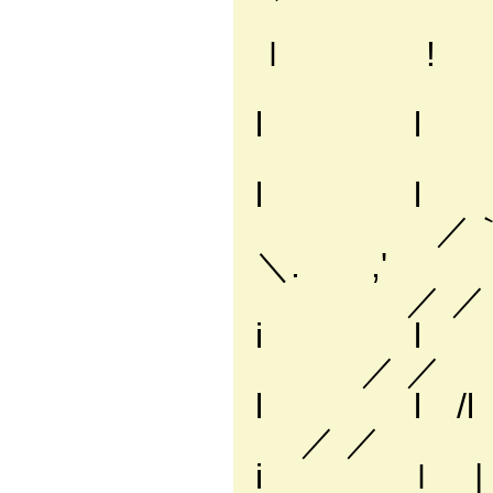
! ! 
ｌ !
l l i´ _
l l
ｌ l ‐ '
l l
／｀ゝ ! !. 
＼. ,'
／ ／ ! レ'´: : 
i l
／ ／ l ﾄ、: : : 
l l /l
／ ／ { ヽ｀丶: : 
i ｌ | 