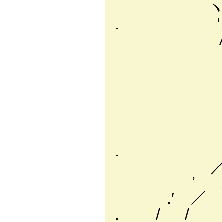
ヽ ‘,
. ‘, 
∧ ‘, .'
从 /:::::
{ ﾍ ／::::::
{ ヽ／::::::
!ヽ::
} ﾉ
_¨¨´
. ／ ヽ
／ __
’ , -く／:
.′ ／ 
. / 