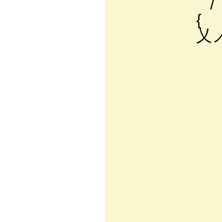
/ ./ : :
{ .仆 : : 
乂ノ＼＼: : :
､＼: : : : 
＼ヽ: : : : : 
､ ー‐…==
￣￣￣￣￣￣`
ト〈: :
rｍ }l 
_| ﾚ)_
〈「`ｰ{:.:
ｨ'7: : ｌ
{l |: : :
|l | 