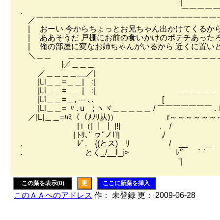
'| 
. ￣￣￣￣￣￣￣￣
／￣￣￣￣￣￣￣￣￣￣￣￣￣￣￣￣￣￣￣￣￣￣￣
| おーい 今からちょっとお兄ちゃん出かけてくるか
| ああそうだ 戸棚にお前の食いかけのポテチあった
| 俺の部屋に変なお姉ちゃんがいるから 近くに置い
＼＿＿ ＿＿＿＿＿＿＿＿＿＿＿＿＿＿＿＿＿＿＿
|／＿＿＿
／＿＿＿＿__／|
|Ll＿＿=＿＿| :|
|Ll＿＿=＿＿| :| ＿＿＿＿＿＿
|Ll＿＿=＿, -‐- ､、
|Ll＿＿= 〃. u ; ヽヾ＿＿＿＿＿ / ￣￣￣￣￣￣￣ 
／|L|＿＿=ﾊﾐ（（ﾒﾉﾘ从)） r～～～～～～
| i（| ┃ ┃ |!| .
| ﾄﾘ､'' ヮ''ノl'!|
. ﾚﾞ. {(とス) ﾘ / __ ＿ . ＿ ＿
. とく_/__l_j> ﾚ'´ ｀´ ｀´ 
'| 
この葉を表示(0)
更
ここに新葉を挿入
このＡＡへのアドレス
作： 未登録 更： 2009-06-28