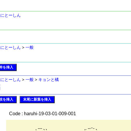
>
にとーしん
>
にとーしん
>
一般
幹を挿入
>
にとーしん
>
一般
>
キョンと橘
橘
枝を挿入
末尾に新葉を挿入
Code : haruhi-19-03-01-009-001
, -‐- ､、 ,. ‐-ｰ- 、