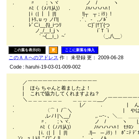
. 〃 ; ヽヾ ノ / ヽ
ﾊﾐ（（ﾒﾉﾘ从)） . ﾉﾊハハハﾊ !
| i（| ┃ ┃ |!| !|┬ ┬；iﾘ）!
| ﾄﾘ､u ヮ ノl'!| . ’ 、 - ,ノﾙ´
. ﾚﾞ⊂i__{\}_iつﾘ ⊂}ﾞ|†'|´{つ
ノ_/__l_jヽ i´Ｔ `i
｀~(__i_）~´ 〈_,八__〉
この葉を表示(0)
更
ここに新葉を挿入
このＡＡへのアドレス
作： 未登録 更： 2009-06-28
Code : haruhi-19-03-01-009-002
／￣￣￣￣￣￣￣￣￣￣￣￣￣￣
| ほら ちゃんと着ましたよ！
| これで協力してくれますよね？
＼＿＿＿＿＿＿＿ ＿＿＿＿＿__／￣￣￣￣￣￣
. |／ . | んー ま
. 〈⌒ｌ /⌒＼ | やはり ス
,レﾉ l |＼__/ ,. ‐-ｰ- 、＼＿ ＿
〃. ;ヽヾ. ノ / ヽ |
. ﾊﾐ（（ﾉﾉﾘ从)） ﾉﾊハハハﾊ ! ﾓﾁﾛﾝ
| i.（| ┃ ┃ |!| .!|─ ─ ,iﾘ）! ﾎﾟﾆﾃ ﾃﾞ
ﾝﾝ…ｯ. | ﾄﾘ､'' (ﾌ''ノ !| . ’ 、 - ,ノﾙ