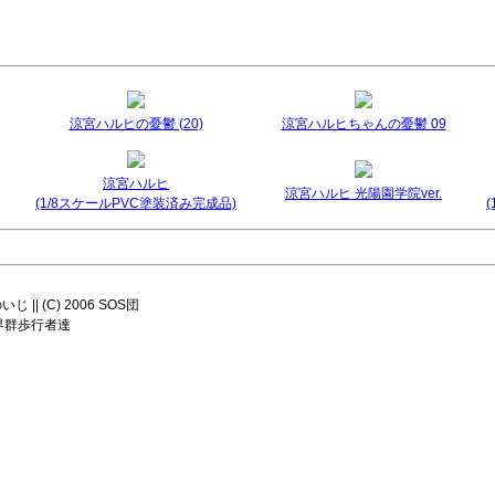
涼宮ハルヒの憂鬱 (20)
涼宮ハルヒちゃんの憂鬱 09
涼宮ハルヒ
涼宮ハルヒ 光陽園学院ver.
(1/8スケールPVC塗装済み完成品)
|| (C) 2006 SOS団
8 世界群歩行者達