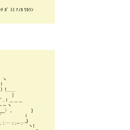
 ﾅﾉｶ ﾜｶﾗﾝ
 ヽ
!
）!＿＿
ﾙ´ ］
￣ .ｌ＿＿＿
～～ヽ
__〉 , }
" ｀ ｌ
＿ _ ＿,}
｀´ ´ ヽ!