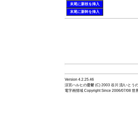
末尾に新枝を挿入
末尾に新幹を挿入
Version 4.2.25.46
涼宮ハルヒの憂鬱 (C) 2003 谷川 流/いとうのいじ 
電字画情域 Copyright Since 2006/07/0