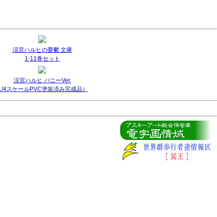
涼宮ハルヒの憂鬱 文庫
1-11巻セット
涼宮ハルヒ バニーVer.
(1/4スケールPVC塗装済み完成品）