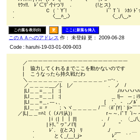
ﾓｳｯ!!. ﾚﾞ⊂ﾘﾞ个iつ'ﾘ . ｛!とス)
. Ｃ（｀Y´! i´ﾞＴ`i ｼｶｼ ﾄﾞｯﾁ ｶﾞ ﾐﾐ
. 〈__ﾊ_,〉 〈_.八_,>
この葉を表示(0)
更
ここに新葉を挿入
このＡＡへのアドレス
作： 未登録 更： 2009-06-28
Code : haruhi-19-03-01-009-003
／￣￣￣￣￣￣￣￣￣￣￣￣￣￣￣￣￣￣￣￣
| 協力してくれるまでここを動かないのです
| こうなったら持久戦だわ
＼＿＿＿＿＿＿＿ ＿＿＿＿＿＿ ,. ‐-ｰ- 、
／＿＿＿＿__／|. |／ . ノ /
|Ll＿＿=＿＿| :| ﾉﾊハハハﾊ 
|Ll＿＿=＿＿| :| ＿ !|─ ─；iﾘ
|Ll＿＿=＿, -‐- ､、 [ ’ 、 - ,ノ
|Ll＿＿= 〃 ; ヽヾ＿＿＿＿＿ / ￣〈ilﾞ|Y|｀|i>￣
／|L|＿＿=ﾊﾐ（（ﾒﾉﾘ从)） r～～. i"Ｔ `i～
| i（| ┃ ┃ |!| . / 、〈_,八
| ﾄﾘ､'' ヮ''ノl'!| ,/ 
. ﾚﾞ. {(とス) ﾘ ./ __ ＿ . ＿ 
. とく_/__l_j> ﾚ'´ ｀´ ｀´ 