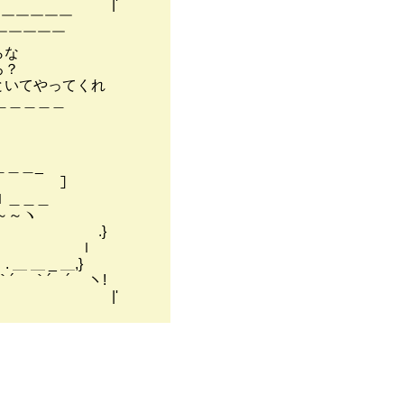
|'
￣￣
￣￣￣￣￣
らな
ろ？
といてやってくれ
＿＿＿＿＿
＿＿_
 [ ］
.ｌ＿＿＿
～～ヽ
 / .}
 ,/ ｌ
 _ ＿,}
｀´ ´ ヽ!
|'