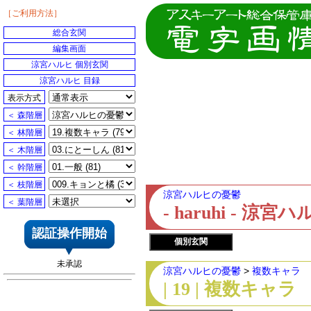
［ご利用方法］
総合玄関
編集画面
涼宮ハルヒ 個別玄関
涼宮ハルヒ 目録
表示方式
＜ 森階層
＜ 林階層
＜ 木階層
＜ 幹階層
＜ 枝階層
涼宮ハルヒの憂鬱
＜ 葉階層
- haruhi - 
認証操作開始
個別玄関
未承認
涼宮ハルヒの憂鬱
>
複数キャラ
| 19 | 複数キャラ