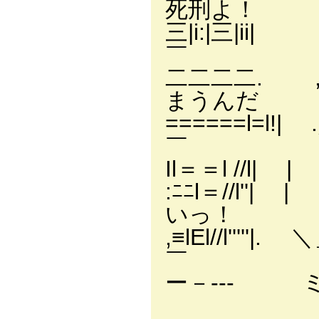
死刑よ！
三|i:|三|
￣
二二二二. ,:!
まうんだ
======l
￣
Il＝＝l //
:ﾆﾆl＝//l
いっ！
,≡lEl//l
￣
ー－--- ミヽ
`=ゞ:::