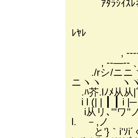
ｱﾀﾗｼｲｽﾚﾈ 
, ‐‐、‐.、
, ‐‐ 、-‐
ﾚﾔﾚ
, -‐- 、-‐ｰ
, -‐‐- 、-‐-
, -‐―‐- 、-‐-
./rシ/ニニ
ニヽヽ ヽ
.ﾊ芥.lﾉﾒ从从
i l (| | ┃ ┃ i 
i从リ､'''ワ''ノ
l. －,ノ
と'}｀i'ｿi´ぐj}