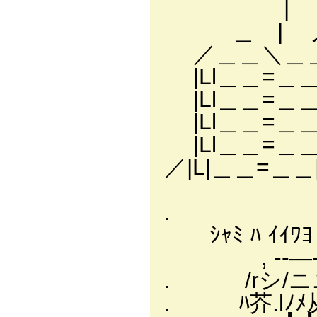
| この線
＿ | 入
／＿＿＼＿＿
|Ll＿＿
|Ll＿＿=
|Ll＿
|Ll＿＿=＿＿|
／|L|＿＿=＿
. 
. /
ｼｬﾐ ﾊ 
, -‐―‐
. /rシ/ニニ
. ﾊ芥.lﾉﾒ从从