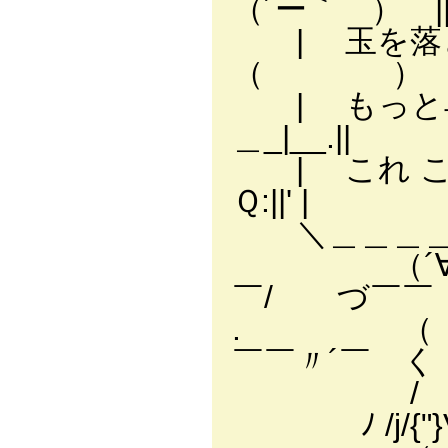
（´ー｀ ） |
| 玉を落
（ ） |
| もっと早く
＿_|__.||
| これ この
Ｑ:||' |
＼＿＿＿＿＿＿
（´∀
￣/ づ￣￣ 
. （ ）
￣￣〃´￣ く
/ 人
ﾉ /j/{"}