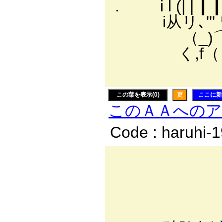
. i l (| 
i从リ､''
（_)⌒ｌ⌒!＼
く,f（＿)
w 
この葉を表示(0)
更
ここに新
このＡＡへの
Code : haruhi-
''';
''';;'
;;''';
;;'';';'