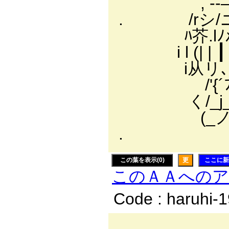
, -‐―-.､
. /rシ/ニニヽ
ﾊ芥.lﾉﾒ从
i l (| | ┃
i从リ､.''.ヮ
/'{´ﾌづ{に
く/_j_|
(_ノ_ﾌ￣
. ◎~⌒~◎
この葉を表示(0)
更
ここに新
このＡＡへの
Code : haruhi-