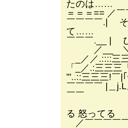
たのは……
＝＝＝== ／
￣￣￣￣.| 
て……
￣￣￣.__ 
／__ ＼＿
_／／.::::三三//
「_／.:三三三「_/..
'"..::三三三!
￣￣￣￣ |＿j.
￣￣
○ i l 
る 怒ってる
／￣￣￣￣￣￣￣