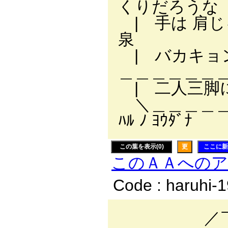
くりだろうな
| 手は 肩
泉
| バカキョン
＿＿＿＿＿＿
| 二人三脚に
＼＿＿＿＿＿
ﾊﾙ ﾉ ﾖｳﾀﾞﾅ
この葉を表示(0)
更
ここに新
このＡＡへの
Code : haruhi-
／￣￣￣￣