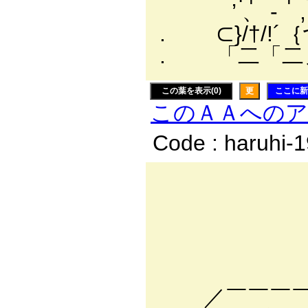
’ 、 - ,ノﾙ━
. ⊂}/†/!
. 「二「二
この葉を表示(0)
更
ここに新
このＡＡへの
Code : haruhi-
／￣￣￣
| 言
| 俺に
| その
| 手作
／￣￣￣￣￣