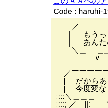
このＡＡへの
Code : haruhi-
／￣￣￣￣￣
｜ もうっ 
｜ あんたの
＼＿ ＿_／
∨ | 安
| まさか
／￣￣￣￣￣
| だからあ
| 今度変な
::::＼＿＿
::::; ／ 