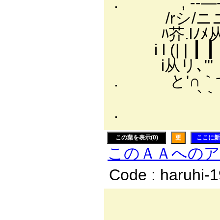
. , -‐―‐- 
/rシ/ニニ
ﾊ芥.lﾉﾒ从从
i l (| | ┃ ┃ 
i从リ､''' 
. と'∩｀
`｀ヾン'
. ￣/
この葉を表示(0)
更
ここに新
このＡＡへの
Code : haruhi-
／￣￣