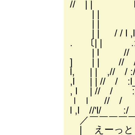
// | | l､
| | l l
| | l l l l
| | / / l 
. 〔| | .:/7｀
| l // / :/::
] | | // /
l, | | ,// / :/
,l | | // / 
, l | // / 
ｌ ｌ // / :/|__|/::
l ,l //'l/ :/ :::::::
／￣￣￣￣￣
| えーっと