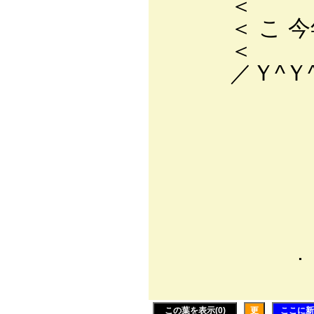
＜ こ 今年
／Ｙ^Ｙ^Ｙ^Ｙ
, -‐
/r；
ﾊ芥.l
i l (|
i从リ､
/'¨｀
< * ,
. ｀ｿ
｀ 
この葉を表示(0)
更
ここに新