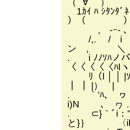
（ ´∀｀ ）
1ｶｲ ﾊ ｼ
）（ 
, -ｰ- 、l .| 
/,. / i
ン , ＼ 
. i ﾉﾉｿﾊ
〈〈〈〈〈ﾊlヽ〉
ﾘ（l │ │ 
┃ ┃ |） |
. ｀'ﾊ､
i)N ､ ヮ .
. ⊂}｀ﾞi
と}｝ 〈il^Ｙ