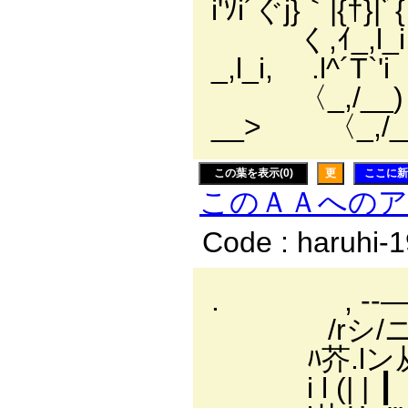
i'ｿi´ぐj}｀|{†}|
く,ｲ_,l_i,ゞ
_,l_i,ゞ .l^´T`'i
〈_,/__) 
__> 〈_,/_
この葉を表示(0)
更
ここに新
このＡＡへの
Code : haruhi-
. , -‐―‐- 
/rシ/ニニヽヽ
ﾊ芥.lン从从|ﾞ
i l (| | 