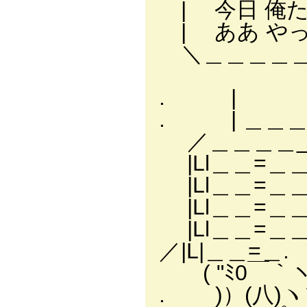
| 今日 俺
| ああ や
＼＿＿＿＿＿
＼
. | 
. | ＿＿＿
／＿＿＿＿_
|Ll＿＿=＿
|Ll＿＿=
|Ll＿＿=＿＿| 
|Ll＿＿=＿
／|L|＿＿=＿
( "ﾐ0￣｀ヽ. 
. )）(八)ヽソ 