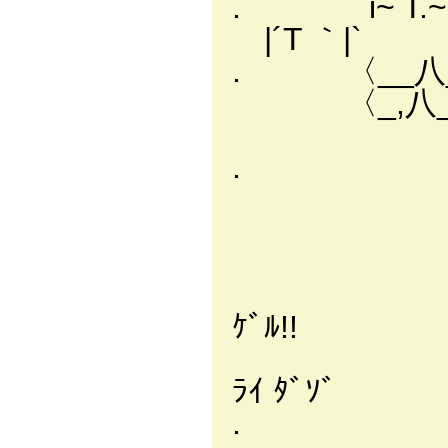
. i~ T.
|´T ｀|`
. 〈__八__
〈_,八_
, -‐
. ﾄﾞ ﾄﾞ
ﾊ芥.l
i l (|
i从リ､"""
/´*.j
ｹﾞﾙ!!
ヽ_ノ:
ﾗｲ ﾀﾞｿﾞ
. ｿﾚｶﾗ