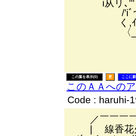
i从リ､''' ｒ 
/'iﾞづｲi
く,ｲ_i_ヾゝ 
〈__ハ_,)
ﾄ_Ｔ」 
母
この葉を表示(0)
更
ここに新
このＡＡへの
Code : haruhi-
／￣￣￣￣￣
| 線香