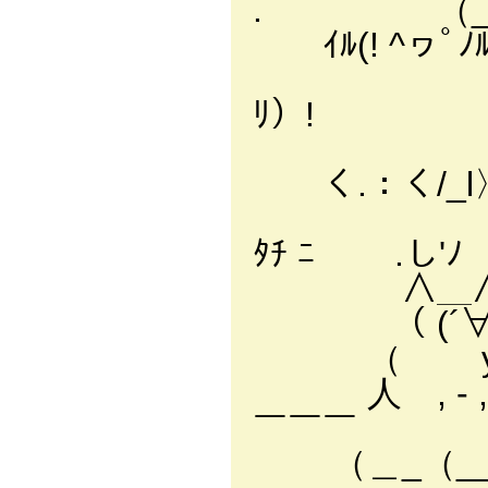
. （___人
ｲﾙ(! ^ヮﾟﾉ
i l (
ﾘ）! 
i从リ､''
く.：く/_l
/'¨｀ヾ
ﾀﾁ ﾆ .し'ﾉ
∧＿∧. < *
（ (´∀｀） 
（ y
人 , 
￣￣￣
（＿_（_