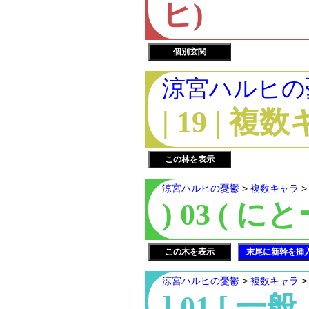
ヒ)
個別玄関
涼宮ハルヒの
| 19 | 
この林を表示
涼宮ハルヒの憂鬱
>
複数キャラ
) 03 ( 
この木を表示
末尾に新幹を挿
涼宮ハルヒの憂鬱
>
複数キャラ
] 01 [ 一般