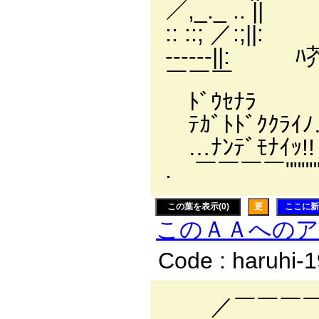
／,_._ .. || 
:: ::; 
------||
￣￣￣ i l (
ﾄﾞｳｾﾅﾗ i
ﾃｶﾞﾄﾄﾞｸ
…ﾅﾝﾃﾞﾓﾅｲｯ!
. ￣￣￣￣"""""
この葉を表示(0)
更
ここに新
このＡＡへの
Code : haruhi-
／￣￣￣￣￣