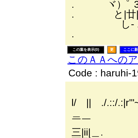
. ヾ）ﾟ 3ﾟﾉ
. と|廿|⊃
し-Ｊ . 
. 
この葉を表示(0)
更
ここに新
このＡＡへの
Code : haruhi-
|／
l/ || ./.::/.:|r'"
＿ |／l 
￣￣
三|ii|＿.