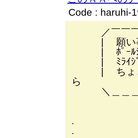
Code : haruhi-
／￣￣￣￣￣
| 願い事、
| ﾎﾟｰﾙｼﾌﾄ ｸﾞ
| ﾐﾗｲｼﾞﾝ ｲｾｶ
| ちょ、あ
ら
＼＿＿＿＿＿
, -‐
. /
. ﾊ芥.l