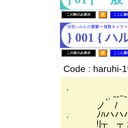
この幹のみ表示
更
ここに新
涼宮ハルヒの憂鬱
>
複数キャラ
} 001 {
この枝のみ表示
更
ここに新
Code : haruhi-
. , 
,. ‐-ｰ-
ノ / ヽ. 
. ﾉﾊハハハﾊ.! i
!|┬ ┬；iﾘ）