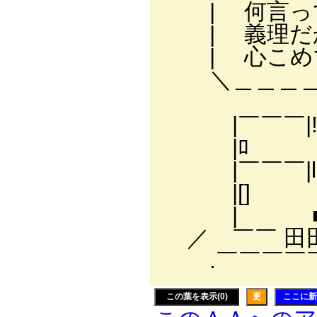
| 何言っ
| 義理
| 心こめて作
＼＿＿＿＿＿
, -‐―‐
|￣￣￣|!.
|ﾛ |l ﾊ芥
|￣￣￣|l i l 
|[] |l i从リ､
| ■□ と}ﾞ
／ ￣￣ 田田. 
.￣￣￣￣￣￣￣
この葉を表示(0)
更
ここに新