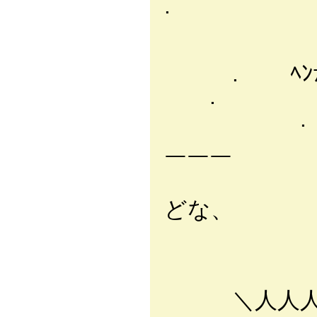
. i l (
ｴｰﾄ ｴｰﾄ…
ｱｱ ﾓｳ 
. ﾍﾝﾅ ｺﾄ 
. ｀ｿ.!
. 
／￣￣
￣￣￣
| おい
どな、
／| |
／￣ ￣￣
| ええっ
＼人人人人