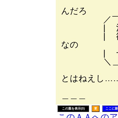
／| |
んだろ
／￣￣ ￣
| 浅はか
| 欲望で
なの
| 一種の
＼＿＿＿＿
| 大
とはねえし…
＼＿＿
＿＿＿
この葉を表示(0)
更
ここに新
このＡＡへの