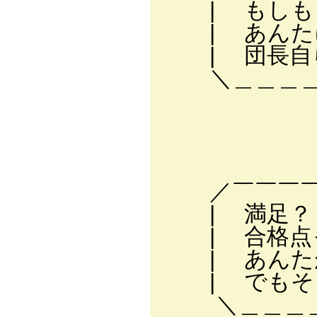
| もしもし
| あんたに
| 団長自ら
＼＿＿＿＿＿
∨┌───
｜ 今
│ あ…
└───
／￣￣￣￣￣
| 満足？ 
| 合格点っ
| あんたが
| でもそう
＼＿＿＿＿＿