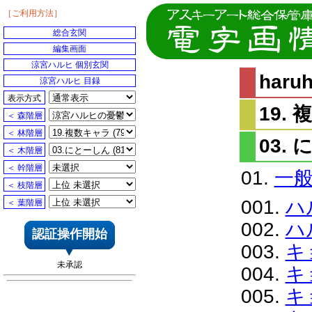
［ご利用方法］
総合玄関
編集画面
涼宮ハルヒ 個別玄関
har
涼宮ハルヒ 目録
表示方式
19.
＜ 森階層
＜ 林階層
03.
＜ 木階層
＜ 幹階層
01.
一
＜ 枝階層
001.
ハ
＜ 葉階層
002.
ハ
認証操作開始
003.
キ
未承認
004.
キ
005.
キ