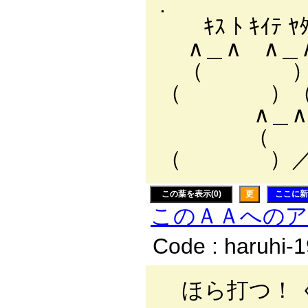
. ｀
ｷｽ ﾄ ｷｲﾃ 
∧＿∧ ∧＿∧
（ ）
（ ）
∧＿∧ ∧＿
（ 
（ ）／ ;;
この葉を表示(0)
更
ここに新
このＡＡへの
Code : haruhi-
ほら打つ！ 