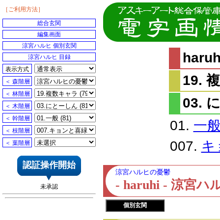
［ご利用方法］
総合玄関
編集画面
涼宮ハルヒ 個別玄関
har
涼宮ハルヒ 目録
表示方式
19.
＜ 森階層
＜ 林階層
03.
＜ 木階層
＜ 幹階層
01.
一
＜ 枝階層
007.
キ
＜ 葉階層
認証操作開始
涼宮ハルヒの憂鬱
- haruhi - 
未承認
個別玄関