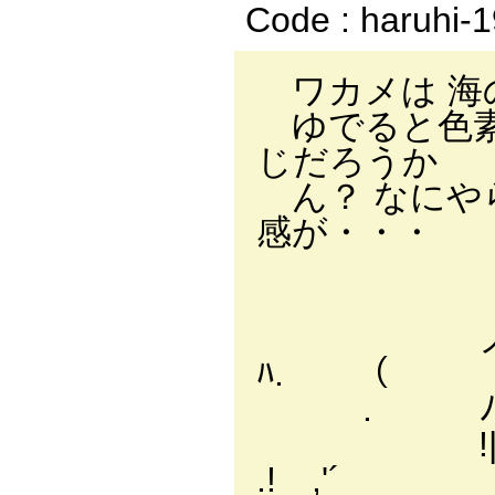
Code : haruhi-
ワカメは 海
ゆでると色素
じだろうか
ん？ なにや
感が・・・
_
,. ‐-
ノ / 
ﾊ. （
. ﾉﾊハハハ
!|┬ ┬；
.! ,'´