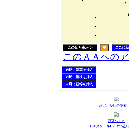
’ 、 - ,
. ⊂}ﾞ|
. i´
. 〈_
この葉を表示(0)
更
ここに新
このＡＡへの
末尾に新葉を挿入
末尾に新枝を挿入
末尾に新幹を挿入
涼宮ハルヒの憂鬱 (2
涼宮ハルヒ
(1/8スケールPVC塗装済