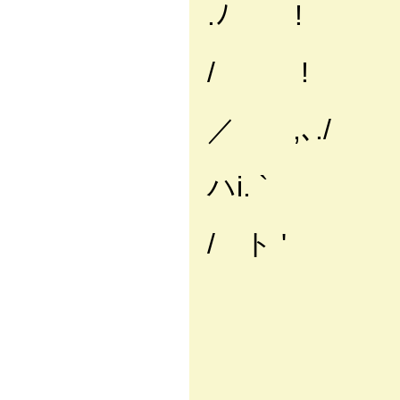
.ﾉ !
i ', 
/ !
.! .Y 
／ ,､./
j_,,
ハi. `
'
/ ト '
',_
＿_`/
／ ':;
／ i;
／ .i;