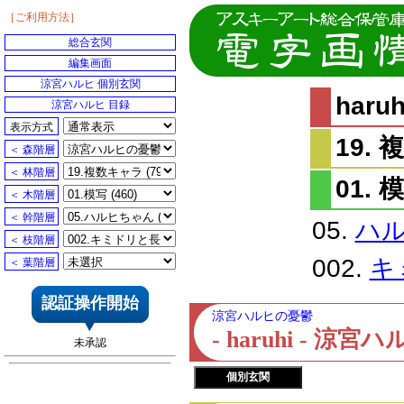
［ご利用方法］
総合玄関
編集画面
涼宮ハルヒ 個別玄関
har
涼宮ハルヒ 目録
表示方式
19.
＜ 森階層
＜ 林階層
01. 
＜ 木階層
＜ 幹階層
05.
ハ
＜ 枝階層
002.
キ
＜ 葉階層
認証操作開始
涼宮ハルヒの憂鬱
- haruhi - 
未承認
個別玄関