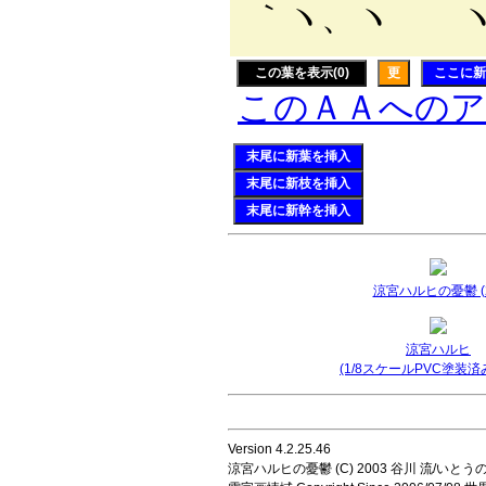
｀ヽ、ヽ 
この葉を表示(0)
更
ここに新
このＡＡへの
末尾に新葉を挿入
末尾に新枝を挿入
末尾に新幹を挿入
涼宮ハルヒの憂鬱 (2
涼宮ハルヒ
(1/8スケールPVC塗装済
Version 4.2.25.46
涼宮ハルヒの憂鬱 (C) 2003 谷川 流/いとうのいじ 