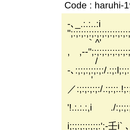
Code : haruhi-
-､_.:.:..
";:;:;:;:;:;:;:;:;:;:;
｀^' .|
, ,-‐";:;:;:;:;:;:;:;:
/ |.:.
-､:;:;:;:;:;:/.:;:l;:;
' !
／:;:;:;:;:/.:;:;:.!;:;
'!.:.:.:,i ./:;:;:;:;
.i.:.:.
i;:;:;:;:;:;:';‐壬i` ､;