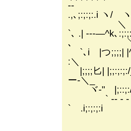
‐- ヽ＿/
.,､;:;:;:.i ヽ/ ヽ;:;:
＼ ）----
`､ .| ---―^k､:;:;:
､ ＼ / 、
`､i |つ;;;;| |^`､
:＼ .＼ ＿／
|;;;;匕| |;;:;:;:/
ー-＼_ ; -―.
ヾ-" |;::;:/;
` ‐- - ‐ 
` .i;:;:
i ,.
_ _ ﾉ/