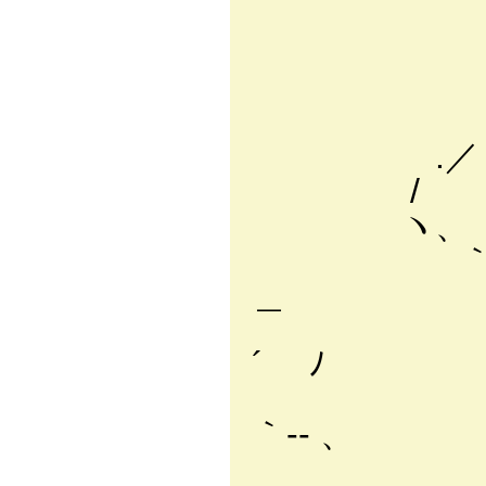
`^ヽ
r‐-､-,'
／ i 
.／ ﾉ-
.／ 
/ ､' i 
ヽ、 ｀ヾ
｀''‐-､ 
＿
ヽ、`-､_f
´ ﾉ
｀!ヽ、
｀‐- 、
( `