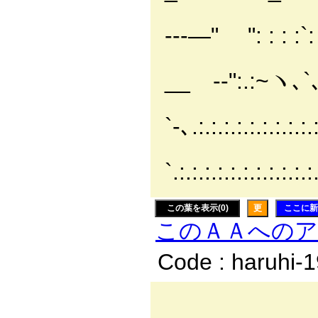
i＿_＿＿`Y
---―" ": : : :`:
ヽ,.:.
__ -‐":.:~ヽ､`､: 
`-､.:.:.:.:.:.:.:.:.:
`.:.:.:.:.:.:.:.:.:.:.:.
この葉を表示(0)
更
ここに新
このＡＡへの
Code : haruhi-