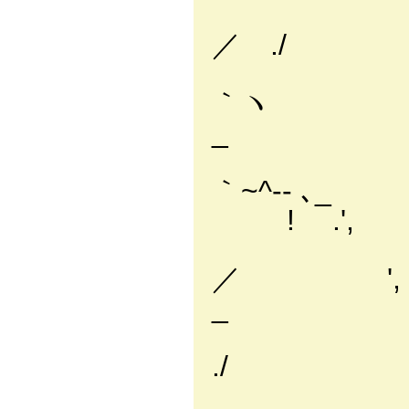
f ＿＿
／ .
i´ 
｀ヽ
_ 
i
｀~^
! .',
／ ', 
_ ｀
./ 
_ `