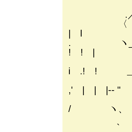
.／ .
.／ _／ 
〈 ヾ､_
| l
. ヽ_ 
! ! |
` ‐-,-
i .! ! 
`-､ 
,' | | |-‐ 
Y- 
/ ヽ、 
j 
` ｀