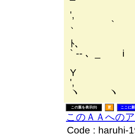
',
、 `
ﾄ
` ‐- 、_ 
'
ヽ ヽ
この葉を表示(0)
更
ここに新
このＡＡへの
Code : haruhi-