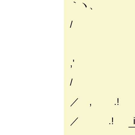
｀ヽ、
/
,'
.
/ 
/
／ , .!
_ ノ_
／ .! i
￣￣.i