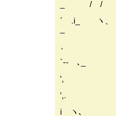
_ / /
.ﾄ-‐ 
´ .
_
/ `ー
、 ` 
〈
`‐- ､
', ｀
!
',. 
i 