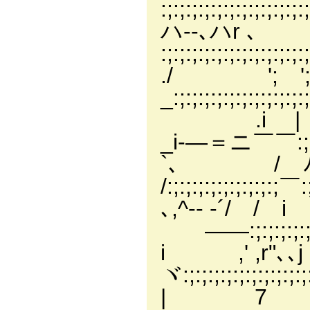
:;:;:;:;:;:;:;:;
ハ--､ハr ､
:;:;:;:;:;:;:;:;:
./ '; '
_:;:;:;:;:;:;:;:;:
.i |
_i-―＝ニ￣￣:;:;:
`､ / ﾉ'
/:;:;:;:;:;:;:;
､,^‐- ‐´/ / i
――:;:;:;:;:
i ,' ,r"､､j
ヾ:;:;:;:;:;:
| 7 `