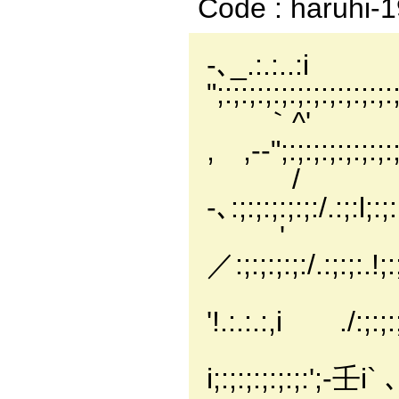
Code : haruhi-
-､_.:.:..
";:;:;:;:;:;:;:;:;:;:;
｀^' .|
, ,-‐";:;:;:;:;:;:;:;:
/ |.:.
-､:;:;:;:;:;:/.:;:l;:;
' !
／:;:;:;:;:/.:;:;:.!;:;
'!.:.:.:,i ./:;:;:;:;
.i.:.:.
i;:;:;:;:;:;:';‐壬i` ､;