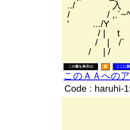
../ 入
/ / ,
' ...
/ | 
/ | /
/ | /
この葉を表示(1)
更
ここに新
このＡＡへの
Code : haruhi-
._,,,､
,,／″::::::::
,／ ,,;;;;;