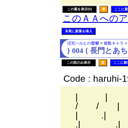
この葉を表示(0)
更
ここに新
このＡＡへの
末尾に新葉を挿入
涼宮ハルヒの憂鬱
>
複数キャラ
} 004 { 長門と
この枝のみ表示
更
ここに新
Code : haruhi-
|
/ /
| 
.| .| 