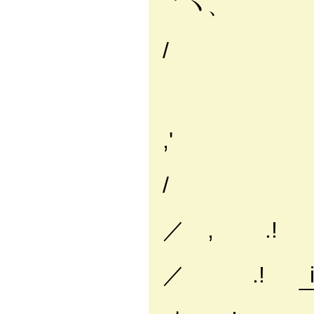
｀ヽ、
/
,'
.
/ 
/
／ , .!
_ ノ_
／ .! i
￣￣.i