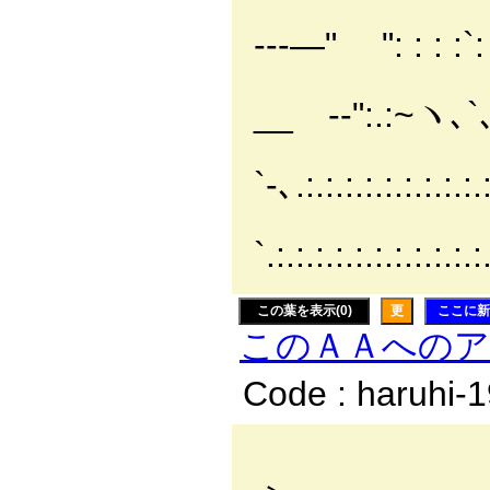
i＿_＿＿`Y
---―" ": : : :`:
ヽ,.:.
__ -‐":.:~ヽ､`､: 
`-､.:.:.:.:.:.:.:.:.:
`.:.:.:.:.:.:.:.:.:.:.:.
この葉を表示(0)
更
ここに新
このＡＡへの
Code : haruhi-