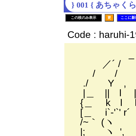
} 001 { あち
この枝のみ表示
更
ここに新
Code : haruhi-
_ - ― ヘ
／´
/ 
./ Y , ,
|＿ || l 
{＿ k l l
[＿ i`-'
/~｀ (ヽ
|; ヽ_',