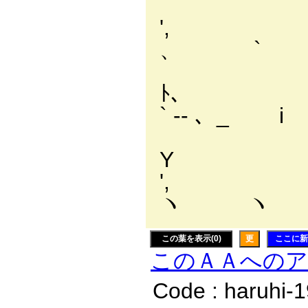
',
、 `
ﾄ
` ‐- 、_ 
'
ヽ ヽ
この葉を表示(0)
更
ここに新
このＡＡへの
Code : haruhi-