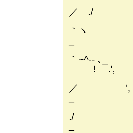
f ＿＿
／ .
i´ 
｀ヽ
_ 
i
｀~^
! .',
／ ', 
_ ｀
./ 
_ `