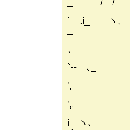
_ / /
.ﾄ-‐ 
´ .
_
/ `ー
、 ` 
〈
`‐- ､
', ｀
!
',. 
i 