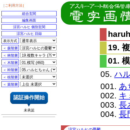
［ご利用方法］
総合玄関
編集画面
涼宮ハルヒ 個別玄関
har
涼宮ハルヒ 目録
表示方式
19.
＜ 森階層
＜ 林階層
01. 
＜ 木階層
＜ 幹階層
05.
ハ
＜ 枝階層
001.
あ
＜ 葉階層
002.
キ
認証操作開始
003.
長
未承認
004.
長
涼宮ハルヒの憂鬱