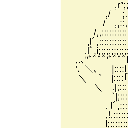
,r″;;;;;, ⌒::::
,/ ;.;;,./ﾞ;;., |;
/ ,,::,,,/ ;,,l
/,,:::::::::::
,lﾞ,:::::::::::
.lﾞ,i;;;;;;;;;
,.､"ﾞﾞﾞﾞ'ﾞﾞﾞ
'､ ＼、 |::::l
＼ ` |::::｢ ／
＼ .|;:::l l:
`|;:::l, ｌ::
. lﾞ,:::::＼_ │
,!,:::::::::::
l;:::::::::::