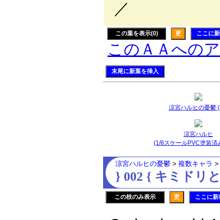
／
この葉を表示(0)
更
ここに新
このＡＡへの
末尾に新葉を挿入
涼宮ハルヒの憂鬱 (2
涼宮ハルヒ
(1/8スケールPVC塗装済
涼宮ハルヒの憂鬱
>
複数キャラ
} 002 { キミド
この枝のみ表示
更
ここに新