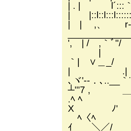
| . | l´:
| |::l::l:::l::::::
| | ,、 
__________
', | / ,
| |
｀| ∨＿_/ 
| .
､ヾ'--．､..__｀¨¨ﾞ
┴'''7 
.ﾍ ﾍ ￣｀¨¨ﾞ'
X 
ﾍ〈ﾍ ﾍ ∧
ｲ ＼