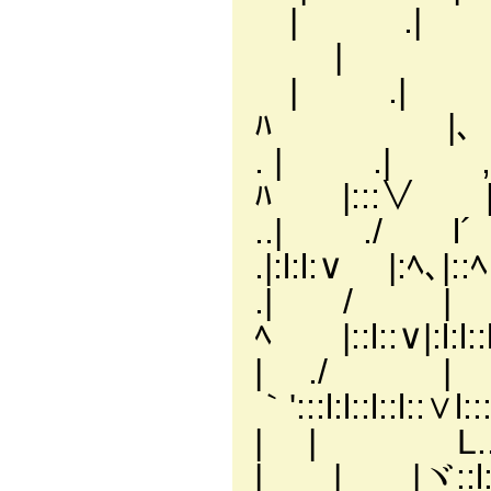
| 
| | .
| .|
ﾊ |、 .|
. | .|
ﾊ |:::∨ |
..| ./
.|:l:l:∨ |:ﾍ､|:
.| / 
ﾍ |::l::∨|:l:l::l:
| ./ | ,
｀':::l:l::l::l::∨l::
| | L.._,.
| | |ヾ::l:::l::::