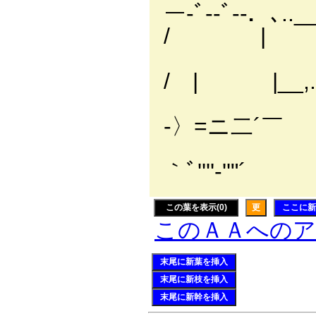
ー-ﾞ--ﾞ--．
/ |
￣￣｀ﾞﾞ'
/ | |__,.
｀ﾞ'''
-〉=ニ二
｀ﾞ''''
この葉を表示(0)
更
ここに新
このＡＡへの
末尾に新葉を挿入
末尾に新枝を挿入
末尾に新幹を挿入