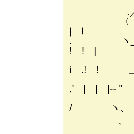
.／ .
.／ _／ 
〈 ヾ､_
| l
. ヽ_ 
! ! |
` ‐-,-
i .! ! 
`-､ 
,' | | |-‐ 
Y- 
/ ヽ、 
j 
` ｀