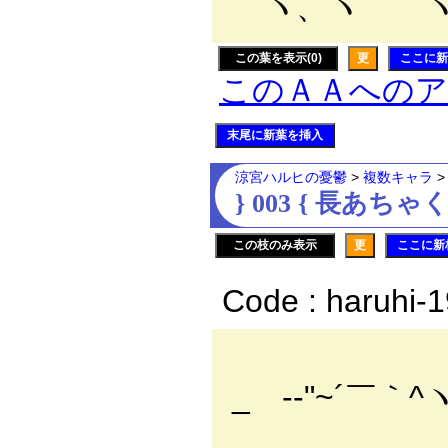
｀ヽ、ヽ 
この葉を表示(0)
更
ここに新
このＡＡへの
末尾に新葉を挿入
涼宮ハルヒの憂鬱
>
複数キャラ
} 003 { 長あ
この枝のみ表示
更
ここに新
Code : haruhi-
_ -‐"~´￣｀^
__