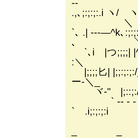
‐- ヽ＿/
.,､;:;:;:.i ヽ/ ヽ;:;:
＼ ）----
`､ .| ---―^k､:;:;:
､ ＼ / 、
`､i |つ;;;;| |^`､
:＼ .＼ ＿／
|;;;;匕| |;;:;:;:/
ー-＼_ ; -―.
ヾ-" |;::;:/;
` ‐- - ‐ 
` .i;:;:
i ,.
_ _ ﾉ/