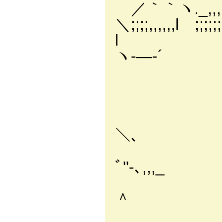
／｀｀ヽ._,,,,
＼;;
l
ヽ-―‐´ 
′
,
|
＼、 
,!
ﾞ''‐､,,,_
． .,
＾ 
ヽ