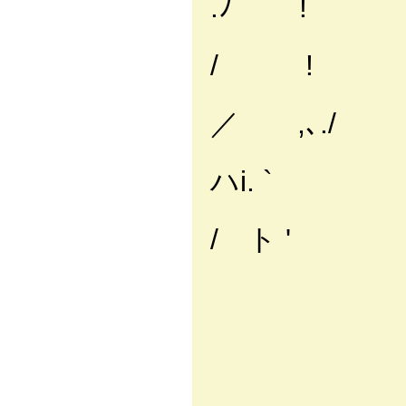
.ﾉ !
i ', 
/ !
.! .Y 
／ ,､./
j_,,
ハi. `
'
/ ト '
',_
＿_`/
／ ':;
／ i;
／ .i;