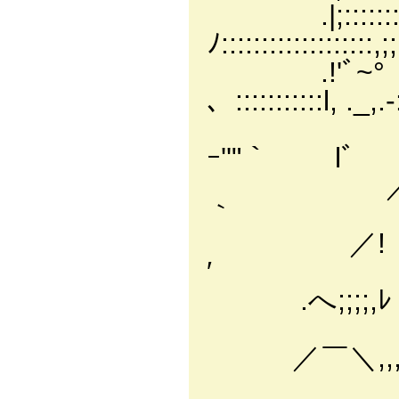
.|;:::
ﾉ:::::::::::::::::::,
.!'ﾞ~° 
、:::::::::::l, ._,.-:
／
ｰ''"｀ lﾞ
／
｀
／
.へ;;;;,ﾚ
／￣＼,,,,-,,,,
":