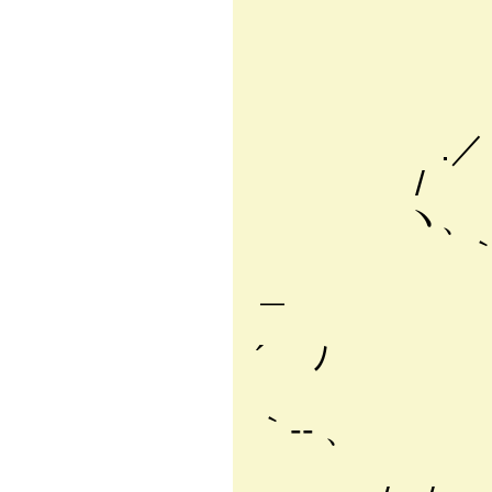
`^ヽ
r‐-､-,'
／ i 
.／ ﾉ-
.／ 
/ ､' i 
ヽ、 ｀ヾ
｀''‐-､ 
＿
ヽ、`-､_f
´ ﾉ
｀!ヽ、
｀‐- 、
( `