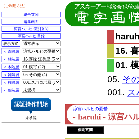
［ご利用方法］
総合玄関
編集画面
涼宮ハルヒ 個別玄関
har
涼宮ハルヒ 目録
表示方式
16.
＜ 森階層
＜ 林階層
01. 
＜ 木階層
＜ 幹階層
05.
そ
＜ 枝階層
001.
ス
＜ 葉階層
認証操作開始
涼宮ハルヒの憂鬱
- haruhi - 
未承認
個別玄関