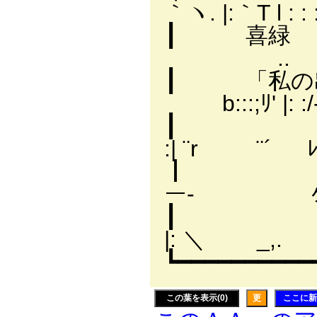
｀ヽ. |:｀T l : : :
┃
.. :.|,..、
┃ 「私
b:::;ﾘ' |: :/‐､:
┃
:| ¨r ¨´ ﾚ ムﾉ
┃ 
ー‐ ヶｲ : :
┃
|: ＼ _,. |:/:
┗━━━━━━━━━━━━━
この葉を表示(0)
更
ここに新