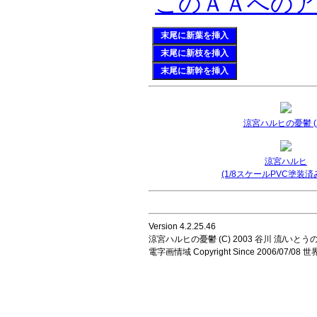
このＡＡへの
末尾に新葉を挿入
末尾に新枝を挿入
末尾に新幹を挿入
涼宮ハルヒの憂鬱 (2
涼宮ハルヒ
(1/8スケールPVC塗装済
Version 4.2.25.46
涼宮ハルヒの憂鬱 (C) 2003 谷川 流/いとうのいじ 
電字画情域 Copyright Since 2006/07/0