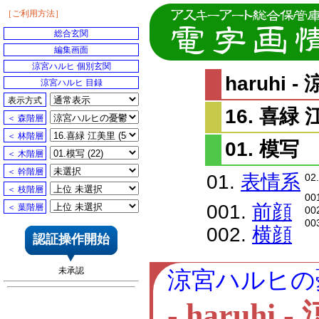
［ご利用方法］
総合玄関
編集画面
涼宮ハルヒ 個別玄関
haruhi
涼宮ハルヒ 目録
表示方式
16. 喜緑
＜ 森階層
＜ 林階層
01. 模写
＜ 木階層
＜ 幹階層
01.
表情系
02
＜ 枝階層
00
001.
前顔
＜ 葉階層
00
00
002.
横顔
認証操作開始
未承認
涼宮ハルヒの
- haru