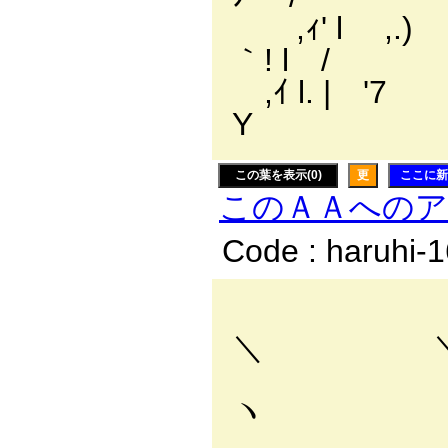
,ｨ' l ,.
｀! l /
,ｲ l. | '
Y
この葉を表示(0)
更
ここに新
このＡＡへの
Code : haruhi-
＼ 
ヽ 