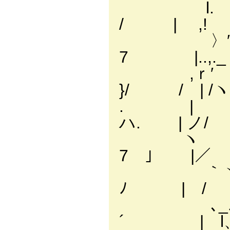
l. / 
/ | ,!
〉′ _,/
7 |..,.
,ｒ′ 
}/ / | /
. | |
ハ. | ノ/ 
ヽ | ｀
7 ｣ |／
｀ヽ | ﾉ
ﾉ | /
､_ﾉ |
´ | l