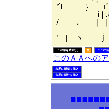
'´l } i
i | .{
/ ､ゝ | |
j { 
' | ヽ ｊ 
この葉を表示(0)
更
ここに新
このＡＡへの
末尾に新葉を挿入
末尾に新枝を挿入
■■■■■
■