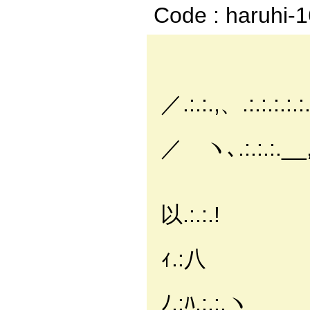
Code : haruhi-
_. 
／.:.:.,、.:.:.:.:.:
｛
／ ヽ､.:.:.:.__,|
∨-‐ 
小
以.:.:.!
ﾉ.:.
ｨ.:八
（.:.:
ﾉ.:ﾊ.:.:.ヽ