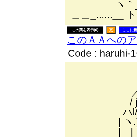
ヽ｀_ _|_
＿＿_......__ 
この葉を表示(0)
更
ここに新
このＡＡへの
Code : haruhi-
__
,.- 
／ ／
/ j / 
ハl/ _,-'
| ヽ.)ﾆ
| | | _..