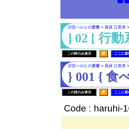
涼宮ハルヒの憂鬱
>
喜緑 江美里
] 02 [ 行
この幹のみ表示
更
ここに新
涼宮ハルヒの憂鬱
>
喜緑 江美里
} 001 { 
この枝のみ表示
更
ここに新
Code : haruhi-
.,.