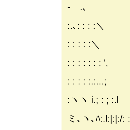
- .､
／: : 
:.､: : : :＼
／: : : :
: : : : :＼
/: : : : 
: : : : : : : ',
/: : : 
: : : : :.:...;
.{: :
:ヽヽ i.; : ; :.l
!､:
ミ､ヽ､ﾊ:.l:|:|:/: :
';