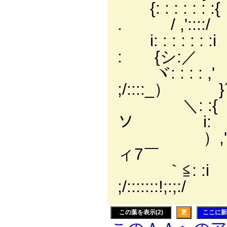
{: : : : : :
. / ,'::::/
i: : : : : : :i
: {シ:／ i
ヾ: : : : ,' ＼ 
;/::::_） 
＼: :{ 丿＼:
ソ i: 
）,' ヾ>/;:;
ィ7￣ 
｀≦: :i 《|
;/::::::
この葉を表示(2)
更
ここに新