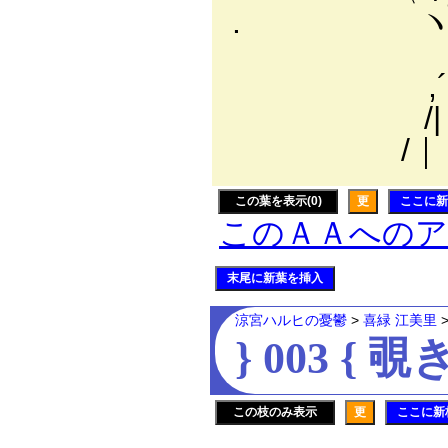
. ヽﾊ/ 
｀=‐て.
,´ ＼＿
/| ├─‐
/｜ | ｀¨¨
この葉を表示(0)
更
ここに新
このＡＡへの
末尾に新葉を挿入
涼宮ハルヒの憂鬱
>
喜緑 江美里
} 003 { 
この枝のみ表示
更
ここに新