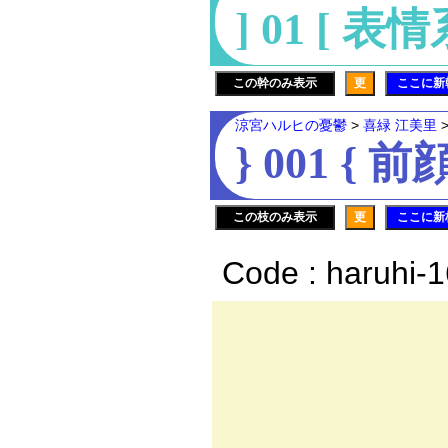
] 01 [ 表
この幹のみ表示
更
ここに新
涼宮ハルヒの憂鬱
>
喜緑 江美里
} 001 { 前
この枝のみ表示
更
ここに新
Code : haruhi-
,. .‐ :
／: : : :
/: /: ;.-へ