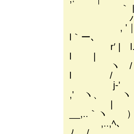
｀ド.…ｰ- 
ハ'ﾆ｡ヽ、 ヽ
, '｜l. l
l｀ー､
r′ | l.
l |
ヽ / ヽ､ 
l /
j-' lヽ
,' ヽ、 ヽ
| ノ´
__,..｀ヽ 
,..,ﾍ、 
ﾉ /