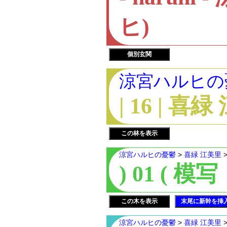
ヒ)
個別玄関
涼宮ハルヒの
| 16 | 喜
この林を表示
涼宮ハルヒの憂鬱
>
喜緑 江美里
) 01 ( 模写
この木を表示
末尾に新幹を挿
涼宮ハルヒの憂鬱
>
喜緑 江美里