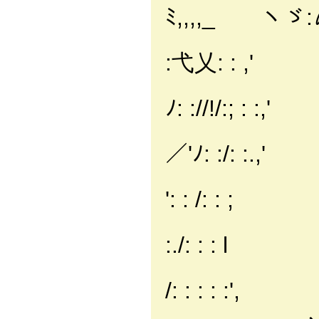
ﾐ,,,,_ ヽゞ:〆ヘ
〈ﾞil
:弋乂: : ,'
/`
ﾉ: ://!/:; : :,'
/: : 
／'ﾉ: :/: :.,'
, ': : 
': : /: : ;
／: : : ／;;
:./: : : l
/:／: ／;;;;
/: : : : :',
,､ '": : :./