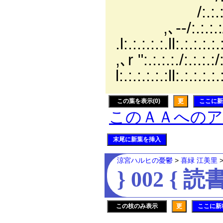
/:.:.:.::.:.l .l:
,､-‐/:.:.:.:/:
.l:.:.:.:.:.ll:.:.:.:.
,､r ":.:.:.:./:.:.:.
l:.:.:.:.:.:ll:.:.:.:.
この葉を表示(0)
更
ここに新
このＡＡへの
末尾に新葉を挿入
涼宮ハルヒの憂鬱
>
喜緑 江美里
} 002 { 読
この枝のみ表示
更
ここに新