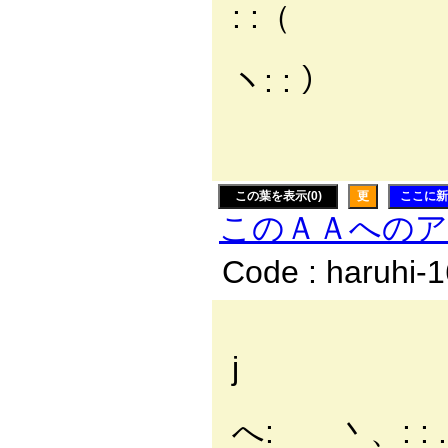
: :（
ﾉヽ:
ヽ: : ）
{: ;
｀ 
この葉を表示(0)
更
ここに新
このＡＡへの
Code : haruhi-
／: : :
j : 
,.': : : 
へ: 丶、: : .'