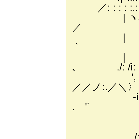
／: : : : :.:.
| ヽ､_,､ｲ
／ /: : : 
| .
｀ /: : : 
| '
､ ./: /i: : :
', 
／／ノ:.／＼〉
‐i .( 
.ゝ'´
.!､ ﾌ
._/`‐.//
/:.:.:.:.:l .