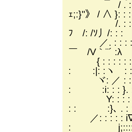
/ . : :i 
ｪ;:}''》 / ∧ }: : 
/. : : 
ﾌ /: /ｿ丿/: : 
／. : : 
￣ /V｀¨´ :
{ : : : : 
: :|: :ヽ :
ヾ: ／ : : : 
: :i: : : }
Y: : : : :_: /
: : :}､ . 
／: : : : : i
: j;::::ゝ､