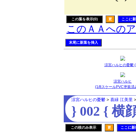
｀ ´
この葉を表示(0)
更
ここに新
このＡＡへの
末尾に新葉を挿入
涼宮ハルヒの憂鬱 (2
涼宮ハルヒ
(1/8スケールPVC塗装済
涼宮ハルヒの憂鬱
>
喜緑 江美里
} 002 { 横
この枝のみ表示
更
ここに新