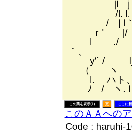
|l j l. 
/l. l. ､
/ | l｀ｰ
ｒ' |
l ./ ,
｀、
y'´ / 
（ ヽ ヽ 
l. ハト、 ヽ.
ﾉ / ヽ. l ノ
この葉を表示(1)
更
ここに新
このＡＡへの
Code : haruhi-