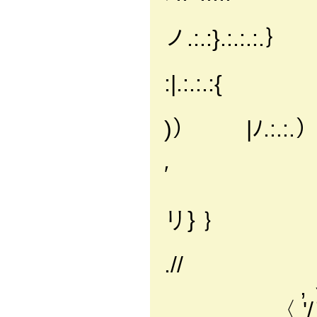
ヾ.:.
ノ.:.:}.:.:.:.｝
(.:(
:|.:.:.:{
｀７
)） |ﾉ.:.:.）
/./
′
,|
リ} ｝
/ 
.//
, っ───､
〈 '/｝ 