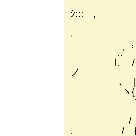
, l ! 
ｼ::: ,
/ l. 
. / 
, ' .
,.' ,
l. / 
ノ
､ | /
ヽ{. l 
ヽ.､ ヽ-/´
,ハ ヽ! 
/ /l 
. / {