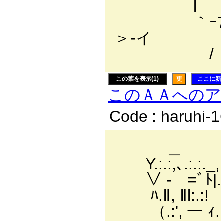
l ｿﾊ 
｀ｰ7 
＞-イ
/ /
この葉を表示(1)
更
ここに新
このＡＡへの
Code : haruhi-
＿
Y.:.:,､.:.:._,
∨ ‐ =ﾞﾄ|.:
ﾊ.Ⅱ, Ⅱl:.:!
（.:', 一 ｨ.