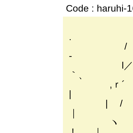
Code : haruhi-
,.
. ,
/ ,. 
-
l／ ,.
｀、
,ｒ´ ／
|
| / _.
｜
ヽ 「´
,! ｜