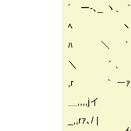
´ ー-､_ ヽ、
.
ﾍ ヽ
l 
ﾊ ＼ ｀
| i .
＼ ｀、 
| l 
,r ｀ ーｧ
.| | ヽ
＿,,,,jイ
| | 尺ﾞ
_,,rｧ､/ |
_, ｨ-ｿ | 