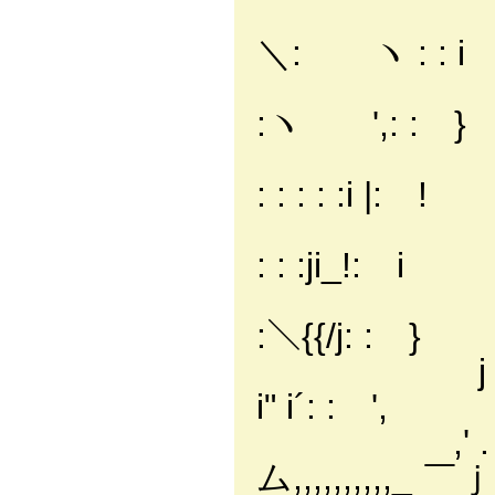
/: : : : 
＼: ヽ : : i
,': : :i
:ヽ ',: : }
!: :!.:|:,':
: : : : :i |: !
1: :'､i:i: :
: : :ji_!: i
! : :/ﾑ}
:＼{{/j: : }
j : {:ヾ
i" i´: : ',
,' . : i ,
ム,,,,,,,,,,_ 