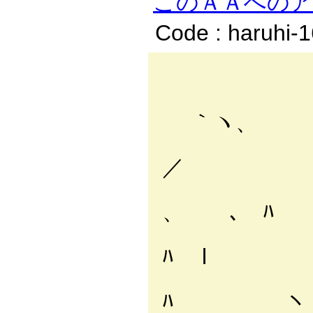
このＡＡへの
Code : haruhi-
_.. -
,
｀ヽ、
／ 
/ _
、 ､ ﾊ
,′,
ﾊ l
l 
ﾊ ヽ 