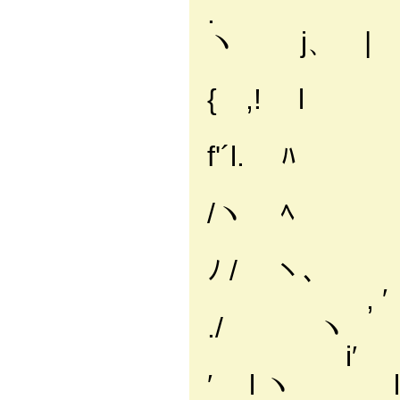
. l l.
ヽ j、 |
| /ヽ.-
{ ,! l
| l ヽ}-‐ 
f'´l. ﾊ
,′| j. l.
/ヽ ﾍ
/ l.{ﾍ 
ﾉ / ヽ、
, ′ l.ヽ
./ ヽ
i′ /
′ l ヽ l