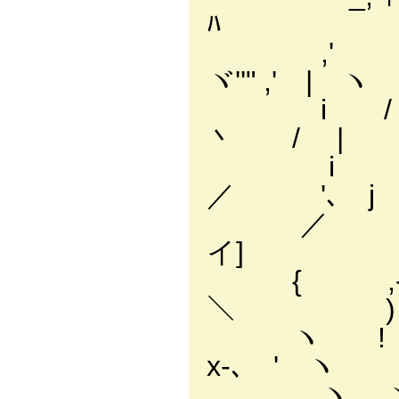
ﾊ
,' / |
ヾ''" ,' | ヽ
i / | 
丶 / | 
i j| 
／ '､ j
／ _ﾉ i
イ] ﾒ
{ ,-´
＼ )
ヽ ! 
x-､ ' ヽ
ヽ、 ヽl,