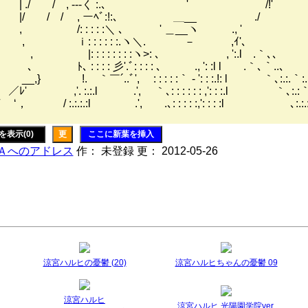
| ./ / , --‐く :.､ ' /!'
|/ / / , ーﾍﾞ:!:､ ＿__ ./
/: : : : :＼ ､ ' ＿__ヽ ., '
ｉ: : : : : :.ヽ＼. － ,ｲ'､
 |: : : : : : : :ヽ>: ､ , ':.l .｀､､
ﾄ､ : : : : 彡'.ﾞ: : : : ､ ., ': :l l .｀､｀..､
,} !. ｀￣´..ﾞ', : : : : :｀ ‐ ': : :.!: l ｀､:.:.｀:.:.
' ,'. :.:.l .', ｀､: : : : : : ,': : :.l ｀､:.:｀､:
‘， / :.:.:.:l .', .､: : : : :,': : : :l ､:.:.:.
を表示(0)
更
ここに新葉を挿入
Ａへのアドレス
作： 未登録 更： 2012-05-26
涼宮ハルヒの憂鬱 (20)
涼宮ハルヒちゃんの憂鬱 09
涼宮ハルヒ
涼宮ハルヒ 光陽園学院ver.