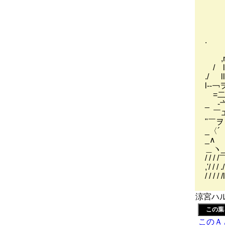
／
/
,'
l ヽ:
. ｌ
',
,r
/ 
./ 
l-
=二
_ 
￣エ
"￣ヲ
_〈´
_∧ 
＿ヽ
/ / 
,
涼宮ハル
この葉
このＡ