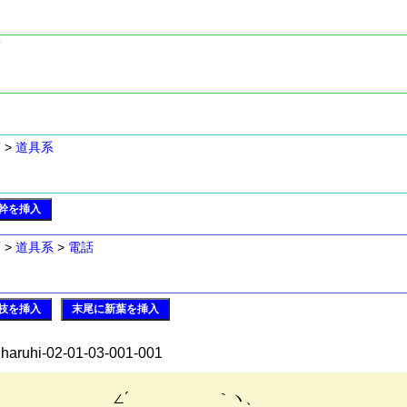
写
写
>
道具系
幹を挿入
写
>
道具系
>
電話
枝を挿入
末尾に新葉を挿入
 haruhi-02-01-03-001-001
∠´ ｀ヽ、 