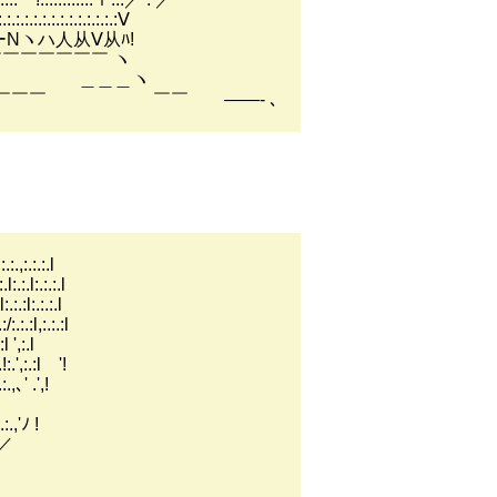
.:.:.:.:.:Ⅴ
人从Ⅴ从ﾊ!
￣￣￣ ヽ
 ＿＿＿ヽ
￣￣￣￣ ￣￣ ――- ､
:.,:.:.:.l
.:.l:.:.:.l
:l:.:.:.l
l,:.:.:l
,:.l
.:l '!
' .',!
ﾉ !
／