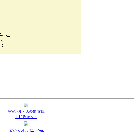
､.._
.:.:.｀
:､:
涼宮ハルヒの憂鬱 文庫
1-11巻セット
涼宮ハルヒ バニーVer.