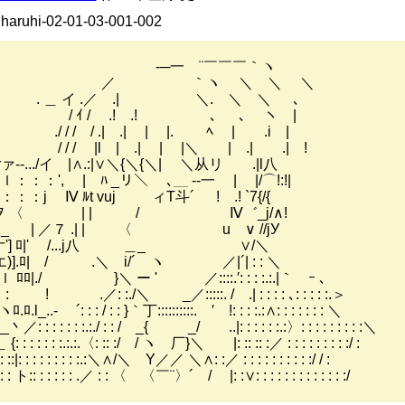
 haruhi-02-01-03-001-002
─一 ¨￣￣￣｀ヽ
 ｀ヽ ＼ ＼ ＼
＿ イ .／ .| ＼. ＼ ＼ ､
ｲ / .! .! ､ ､ ヽ |
/ / / .| .| | |. ﾍ | .i |
/ / |l | .| | |＼ | .| .| !
‐-.../イ |∧.:|∨＼{＼{＼| ＼从リ .|l八
ｌ：：：', | ﾊ _リ＼ ､＿ -‐一 | |/⌒!:!|
l：：：j Ⅳ ﾙt vuj ィT斗´ ! .! `7{/{
‐￢ヲ 〈 | | / Ⅳ゛_j/∧!
_ | ／７ .| | 〈 u ∨ //jУ
-亠'] ﾛ|' /...j八 ＿_ ∨/＼
].ﾛ| / .＼ i/´ ヽ ／|´| : : ＼
 ﾛﾛ|./ }＼ ー ' ／::::.′: : : :.:.|｀ ｰ ､
: ! .／: :./＼ _／:::::. / .| : : : : ､: : : : :.＞
ﾛ.l_..- ´: : : / : : }｀丁::::::::::. ′ !: : : :.:∧: : : : : : : ＼
: : : : : : :.:./ : : / _{ _/ ..|: : : : : :.:〉: : : : : : : : :＼
 : : : : : :.:.:.〈: :: :/ / ヽ 厂}＼ |: :: :: :／ : : : : : : : : :/ :
 : : ::|: : : : : : : : :.:＼∧/＼ Y／／ ＼∧: :／ : : : : : : : : : :/ / :
 : : : ト:: : : : : : .／ : : 〈 〈￣¨〉´ / |: :∨: : : : : : : : : : : : :/