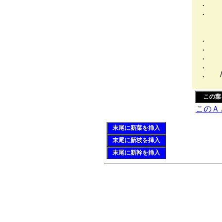
. 
. 
, 
, 
. ,
. 、 
. __
. ／ﾚ
. / 
この葉
このＡ
末尾に新葉を挿入
末尾に新枝を挿入
末尾に新幹を挿入