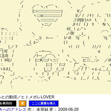
 ＼ _ -‐ ￣ ｀
 ／⌒ヽ,ィ"⌒ヽ. ､ ／
 {::○:::::::::::::::::::::::｝ V／
:::o::::::::::::::::: / l/／ / / ｲ l / ､ ﾞl l
 ＼::::::::::::::／ ,'/ ///|/|/ |∧ﾊ l
 ヽ::::／ .// ｲ / ! ,l ﾘ ' N ＼ 
ァ‐-、 ＼ ´ ｲ//_ｌ∠‐'′ヽ _＿ヽヽ l｀ 
lｌ：：：', ＼ ／//l/ _ｭ_ ｀￣´__ ｀`
ll：：：j ｀_コ ｨ-― ´ lハl! ´ﾋj ｀ l ´ﾋj ｀` ‐ l
‐￢ヲ 〈 _く z-‐′ ｛ l j l/_
_ | ／７ ｀￣´ ヽ! / / ′ / /／/ /〃ﾆ
-亠'] ﾛ|' / ,. -‐＝―-､ ! u 
)].ﾛ| / ／l￢_／￣＼ 丶 ヽ ＿__ . ､ ｲ
ｌ ﾛﾛ|./ / |::::K:::::/ヽ::::〉 ヽ＿＼ ヒ::::＿:ン ／
 : ! ｌ |::::| ｀´ /::::/ 广´＿>, _ イ―
ヽﾛ.ﾛ.l_ ｌ |_:_! /:_::/ ,'_／ /´ 7｀＝≦-∠＿./_
__丶 _｣ ヽ r⌒j r⌒j ｲ ＼l / / / ｌ 
/ /￣ 7 , -‐ "＞｀_" ゛ｰ"_ イ ｀亠 - ⊥ ｣＿ / /＿L
'/ / / ./ / / ｀ ¨ ´ 
/ / / / /l 
ヒの動揺／ヒトメボレLOVER
を表示(0)
更
ここに新葉を挿入
Ａへのアドレス
作： 未登録 更： 2009-06-28