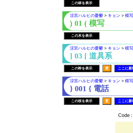
この林を表示
涼宮ハルヒの憂鬱
>
キョン
>
模
) 01 ( 模写
この木を表示
涼宮ハルヒの憂鬱
>
キョン
>
模
] 03 [ 道具系
この幹を表示
更
ここに新
涼宮ハルヒの憂鬱
>
キョン
>
模
} 001 { 電話
この枝を表示
更
ここに新
Code :