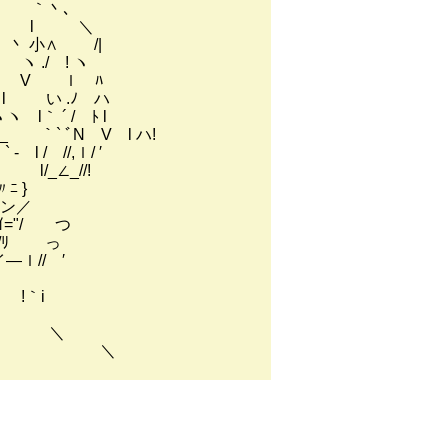
丶､
 l ＼
 丶 小∧ /|
 ヽ ./ ! ヽ
. ｌ V ｌ ﾊ
l い .ﾉ ハ
´ / ﾄ l
 ﾞN V l ハ!
 / //,ｌ/ ′
∠_//!
 }
ン／
="/ つ
///ﾘ っ
ｌ// ′
!｀i
￣ ＼
〈 ＼