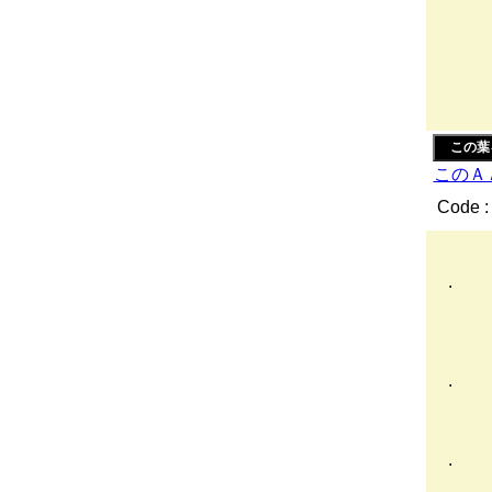
| :
!
ｉ
|
| 
この葉
このＡ
Code :
l:.:.:.
. l:.:.
l:.:.:
l:.:イ
l/ l:
／: 
. ／:
|: :
|:
|/
. 
,