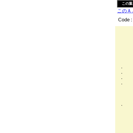
この葉
このＡ
Code :
/ /
/ / ,
j | 
ｿ|.
／: :
／: :
. |
. |
. 
.
,
|
|/
. 
, 
, |
、
__
／ﾚ'