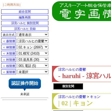
［ご利用方法］
総合玄関
編集画面
涼宮ハルヒ 個別玄関
涼宮ハルヒ 目録
表示方式
＜ 森階層
＜ 林階層
＜ 木階層
＜ 幹階層
＜ 枝階層
涼宮ハルヒの憂鬱
＜ 葉階層
- haruhi - 
認証操作開始
個別玄関
未承認
涼宮ハルヒの憂鬱
>
キョン
| 02 | キョン