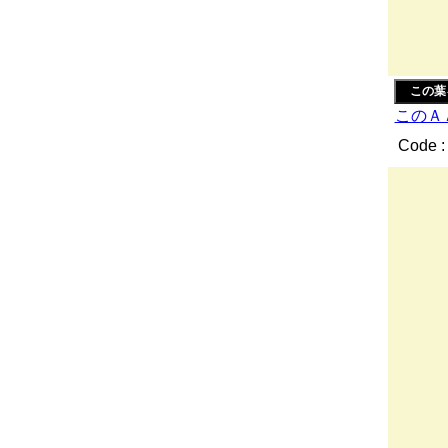
/ ‘，
-"''.
::::|:
この葉
このＡ
Code :
_ 
..
／:.
イ:.:
/／:.
/:./
ｌ:/ｉ
! |:
|:.:
__＿＿
ｉ"||
| :|
| :
| :