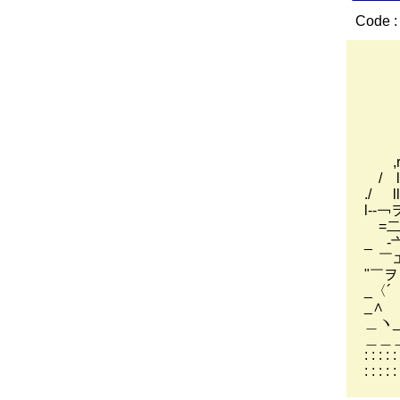
Code :
-
／
. 
/ 
./ 
/ 
,rァ
/ l
./ l
l-
=二
_ 
￣エ)
"￣ヲｌ
_〈´ 
_∧ ヽﾛ.
＿ヽ__丶／
＿＿＿ {:
: : : :
: : : :