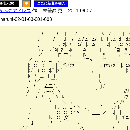
を表示(0)
更
ここに新葉を挿入
Ａへのアドレス
作： 未登録 更： 2011-09-07
 haruhi-02-01-03-001-003
 .| /j ./ ∧ ﾊ.....:.:.:|:.:ヽ.:.:ヽ.:
| / |.:.:.:/|.:.:.:.:./ |.:.:| `､.:.:::|､:.:|.:.::.:.:|
.:.:/|.::/ |.:./ |.:.:.:/ |,.:| `､:.:|ヽ:ﾊ.:.:.:.:|:
 -､ﾞ:/| |;/ .|/ |.:/ |.:| `;;| ﾘ `､::.:|::
 : :.|...:|"ﾅ'''^-､,,,__ .|ｿ ,ﾘ__,_,,,,､--''''ヽj:..:|
 : : : : ||.:.| ,_________ `'''' y ''"___________ /.
: : : : : : : :.| ;,| 弋ﾂﾇｦ` ､ 代ﾔｵｿ j.:.:.:/y.
: / ）: : : :|.ﾞ:|ﾂ `￣ ￣ , ￣ ￣´ |:.::/|
|/ /: :＿_:|.::,|. | j.:.
 / /／ ￣） i,､ ,i.:.:
 / ∠二 ´、 j ,ﾞ ,/.
 ./ / , --‐く.ヽ. ´ //ﾘ
 / / , ーﾍﾞ`l､. ________ /;/
, /: : : : :＼..ﾞ､ ,／ﾘﾂ
ｉ: : : : : :.ヽ＼ . ､ " ,／|-,
: : : : : : : :ヽ>... ` ､___ ,／ .| |､
 ﾄ､ : : : : 彡' j h`::
,} !. ｀￣´... `､_ ./ i:::
 ,' :::::::::::| ∧___ /､ |:::::::