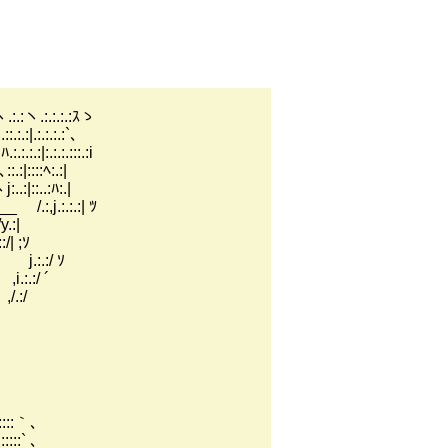
.:.:.:ｽゝ
.:.:.:.:`､
.:.:.:::.:i
::ﾍ:.:|
::..:ﾊ:.|
:,j.:.:.:| ﾂ
:|
 ;ｿ
:/ ｿ
/ ´
:/
､
:｀､
` ､__