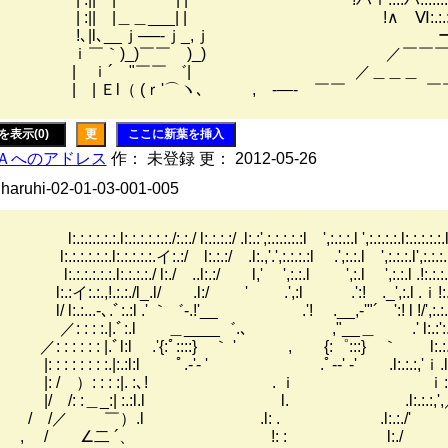
|| |＿＿___| | !∧ Ⅵ:.:.:.:.:.:.:.:.:.:.:
､|l､__ｊ──‐ｊ_,ｊ ーNヽハ
￣｀)_)￣￣ )_) ／￣￣￣￣￣￣
 ｉ´ "￣￣ ゛| ／＿＿＿
| Ｅl（ (ｒ'⌒ヽ､ , -―‐ ￣￣ 
を表示(0)
更
ここに新葉を挿入
Ａへのアドレス
作： 未登録 更： 2012-05-26
 haruhi-02-01-03-001-005
:.:.:.l:.:.:.:.:.:./:.:./ l:.:.:.:/ .l:.:',:.:.:.:.:l ',:.:.:.l ',:.:.:.:.l:.:.:.:.:.l:.
:.:.:.:.l:.:.:.:.:.イ:.:/ l:.:.:/ .l:.,'.',:.:.:.:l .',:.:.l ',:.:.:.l',:.:.:.:.l:
.:.:.:.l:.:.:.:./ l:./ ..l:.:/ l,' ',:.:.l ',:.l ',:.:.l .!:.:.:.l:.:.
:.:.,!.:.:./l_.l/ .l:/ ' .',:l .':! ._',:.l .ｉ!:.:/:.:.:
.:...-､.ﾞ:.:l .' ｀゛‐.!'__ .'! .__,-'"´ ':! l !/',:.:.:l '
: : :.|.ﾞ:.l ＿____゛.､ ,"__＿ .' l:.:':.!:.',:
 : : : : : |.ﾞl:l .'{:ﾟ::::} ｀ ' , {:゜:::} ｀ l:.:.:.,､
 : : : : : :.|:.:l:l ﾟ.-'- ' .ﾟ‐-' ‐' .l:.:.:,'ｉ.l
 / ）: : : :|. :､! . ｉ ｉ:.:.,'
 /: :＿_:| :.:l.l l. .l:.:.:,',
/ /／ ￣）.l .l: . .l:.:./'
 / ∠二 ´、 !: : l:./