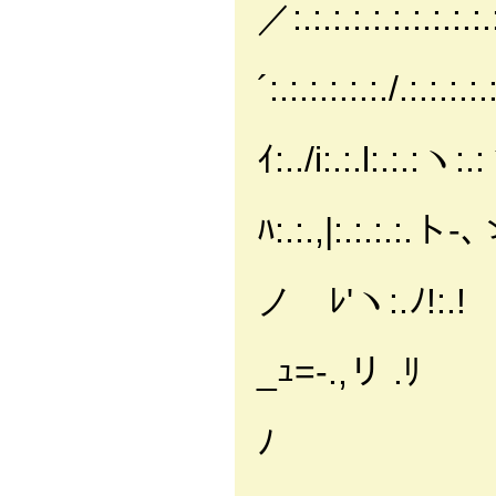
／:.:.:.:.:.:.:.:.:.:.
| |:
´:.:.:.:.:.:./.:.:.:.
| |:.:.:
ｲ:../i:.:.l:.:.:ヽ:
| |_:_.: 
ﾊ:.:.,|:.:.:.:.ト-
| | :.:.
ノ ﾚ'ヽ:.ﾉ!:.!
/￣_|:.:
_ｭ=-.,リ .ﾘ
/ ﾉﾆ∟:､
ﾉ
レﾆ､ 