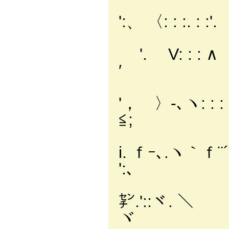
':、 〈: : :.
'. V: : : 
′
'， 〉-､ヽ: :
≦;
i. ｆｰ､.ヽ｀
':、
_
㌢.':
ヾ 