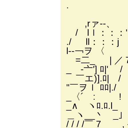
. ｌ ＼:::
', ヽ::
,rァ‐-、
/ lｌ：：
./ ll：：：j
l-‐￢ヲ
=二_ | 
_ -亠'
￣エ)].ﾛ
"￣ヲｌ ﾛﾛ|.
_〈´ : ! 
_∧ ヽﾛ.ﾛ.l
＿ヽ__丶 _
/ / / /￣ 7