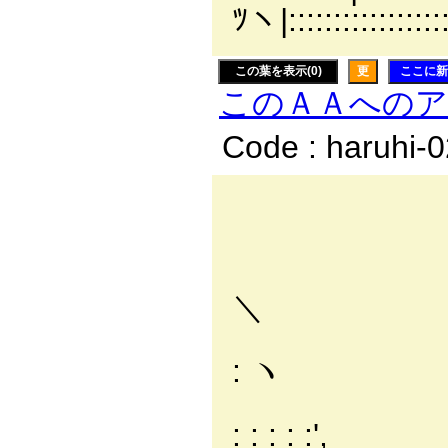
ﾂヽ|:::::::::::::::::::
この葉を表示(0)
更
ここに新
このＡＡへの
Code : haruhi-
_
_ . :
..::´::
＼
／:.:.:.:
: ヽ
イ:.:.:.:.
: : : : :',