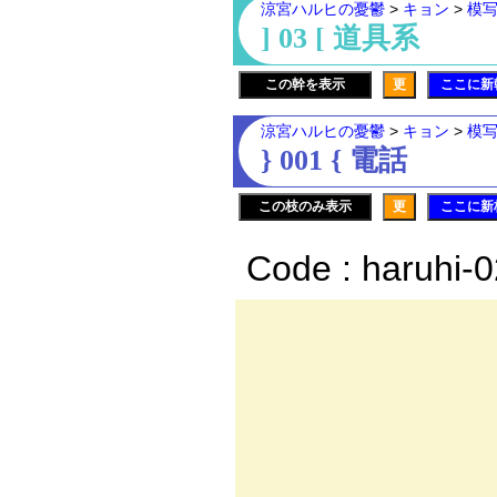
涼宮ハルヒの憂鬱
>
キョン
>
模
] 03 [ 道具系
この幹を表示
更
ここに新
涼宮ハルヒの憂鬱
>
キョン
>
模
} 001 { 電話
この枝のみ表示
更
ここに新
Code : haruhi-
∠
／ 
/ ／
,' {::○
l ヽ::::o::