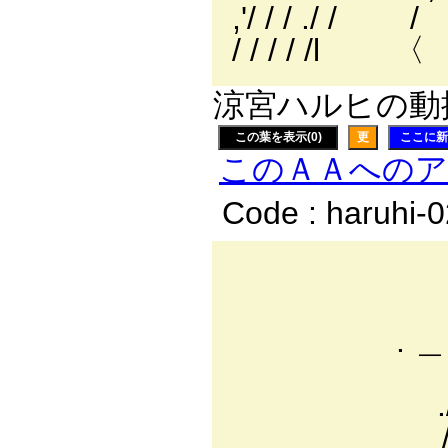
,'/ 
/ 
涼宮ハルヒの動
この葉を表示(0)
更
ここに新
このＡＡへの
Code : haruhi-
-─一
／ 
. ＿ イ
/ ｲ /
./ / / /
/ / / |