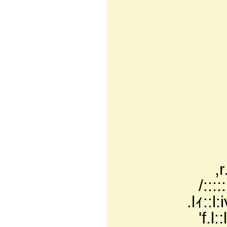
∧
/X
,l
lX
lX
!X
.,
,'
,r..:'"￣
/:::::::::;
.lｨ::l:iv､l:
'f.l::l zﾃｫ'