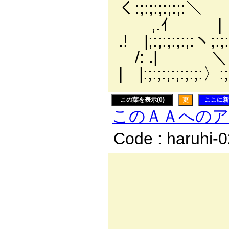
く:;:;:;:;:;:＼
,.ｲ | ＼___,. イ 
.! |;:;:;:;:;:ヽ;:;:
/: .| ＼ // |;:;
| |:;:;:;:;:;:;:〉:;:;
この葉を表示(0)
更
ここに新
このＡＡへの
Code : haruhi-