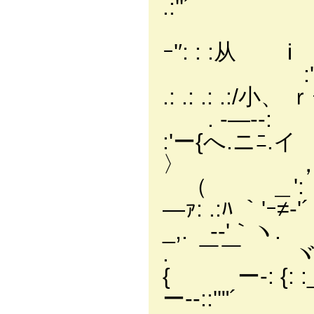
.:''´
_
ｰ'′: : :从
:'
.: .: .: .:/
. -―‐
:'ー{へ.ニﾆ.イ !ｰ'
〉
（ ＿
―ｧ: .:ﾊ ｀'ｰ
_,. -‐'｀ヽ. 
. ￣￣ ヾ.,_;
{ ー-: {:
ー--::''"´