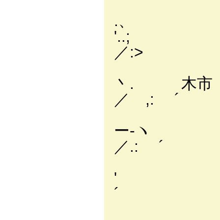
(
'.
／:>
丶. 木市 
／ ,: ´ 
ー
／.: 
. 
' 
´ .
ｒー-