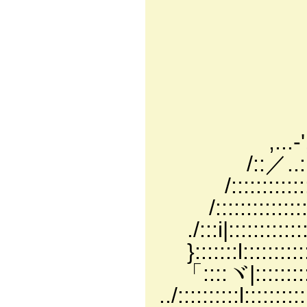
／..::::
/ .:.:::::
/..:.:.:.:.
l::::::l:::
l/i::l:::
f＾i:::ｌ 
,...-',,⌒ゞ
/::／..::::::
/::::::::::::::
/:::::::::::::
./:::i|:::::::::
}:::::::l::::::
「::::ヾ|::::::
../::::::::::l::