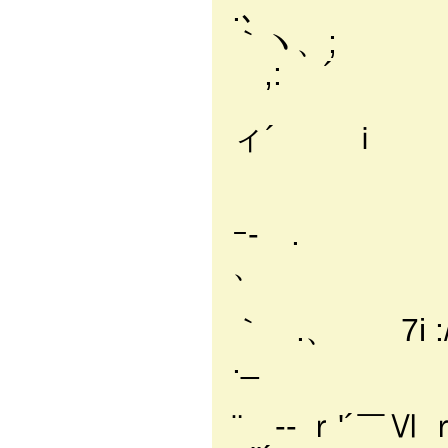
.､
｀ヽ
,: ´
‘ー
ィ´ ｉ
,
ヾ
ｰ- . 
、 
￣ ¨
｀ .、 7i :/
._
¨ ‐- ｒ'´