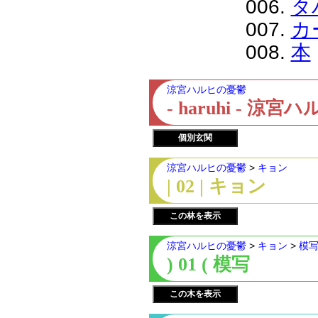
006.
タ
007.
カ
008.
本
涼宮ハルヒの憂鬱
- haruhi - 
個別玄関
涼宮ハルヒの憂鬱
>
キョン
| 02 | キョン
この林を表示
涼宮ハルヒの憂鬱
>
キョン
>
模
) 01 ( 模写
この木を表示