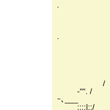
. / 
, / 
| ./
|/ / /
. , /
, ｉ: :
, |: : :
、 ﾄ､
__,} 
／ﾚ' ,' 
/ ‘， / :::
-"''. / ‘， ∧ﾞ
ｰ､___
::::|::/ ‘， ,