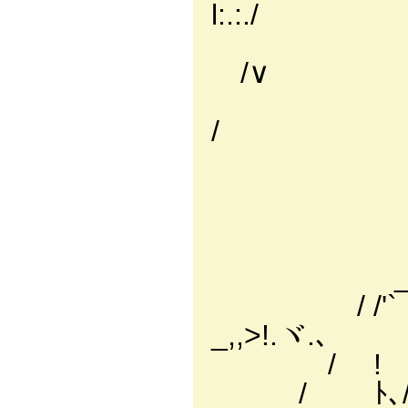
l:.:./
／ __
/∨
l ､/:
/
| ｊ::.
| |:..
| |:..:::
| |:..::::
__| ヽ;_:_:_:
/ /'` ｊ ,r |:
_,,>!.ヾ.､
/ ! ,' _ , ' |;:
/ ﾄ､/ﾞ /|;:;:;: