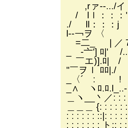
,rァ‐-.../
/ lｌ：：：',
./ ll：：：j 
l-‐￢ヲ 
=二_ | ／
_ -亠'] 
￣エ)].ﾛ| 
"￣ヲｌ ﾛﾛ|./
_〈´ : ! .／: 
_∧ ヽﾛ.ﾛ.l_..- ´:
＿ヽ__丶／: : : : :
＿＿＿ {: : : : : :
: : : : : : ::|: :
: : : : : : : ト::