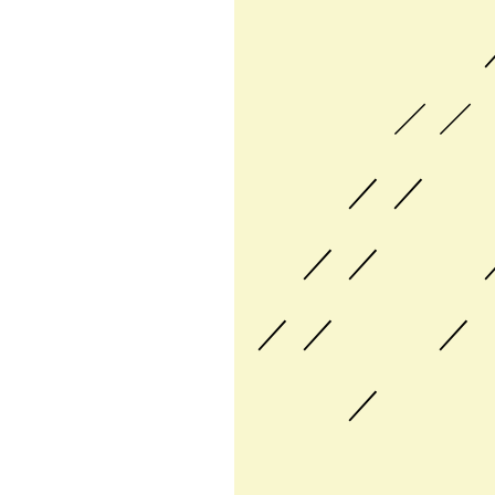
／ 
_
／ ／
／..::
／ ／
/ .:.:
／ ／ 
/..:.:.
／ ／ ／
l::::::
／
l/i::l
f＾i::