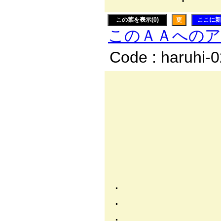
この葉を表示(0)
更
ここに新
このＡＡへの
Code : haruhi-
/ / .| /
/ / ,| / |.:
j | .:.:/|.
ｿ|. -､ﾞ:/
／: : : :.|..
／: : : : : :
. |: : : :
. |: / ）
. |/ 