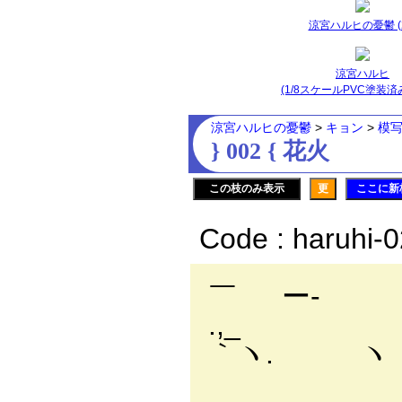
涼宮ハルヒの憂鬱 (2
涼宮ハルヒ
(1/8スケールPVC塗装済
涼宮ハルヒの憂鬱
>
キョン
>
模
} 002 { 花火
この枝のみ表示
更
ここに新
Code : haruhi-
￣ ー-
｀ヽ.
ー