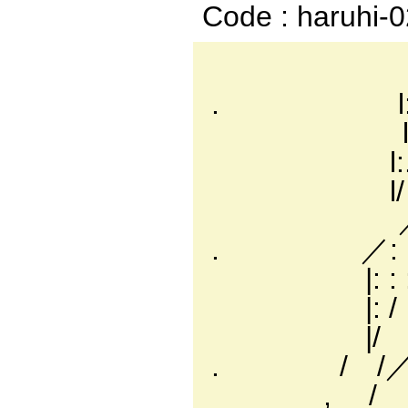
Code : haruhi-
l:.:.:.:.:.:.l:.:.:
. l:.:.:.:.:.:.l:.
l:.:.:.:.:.:.l:.
l:.:イ:.:.,!.
l/ l:.:...-､.
／: : : :.|
. ／: : : : :
|: : : : : 
|: / ）
|/ /: 
. / /／
, / 