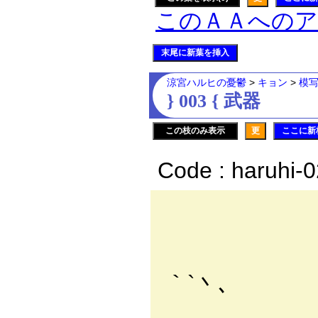
このＡＡへの
末尾に新葉を挿入
涼宮ハルヒの憂鬱
>
キョン
>
模
} 003 { 武器
この枝のみ表示
更
ここに新
Code : haruhi-
| :.:.
| :.:.
| :.:.
｀`丶､
├