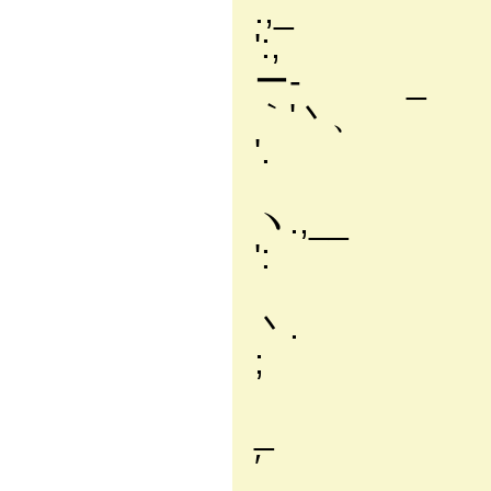
.
':,
ー
｀
'. 
ー
ヽ.
': 
￣ 
丶
; ;
｀ゝ
_ 
′ }