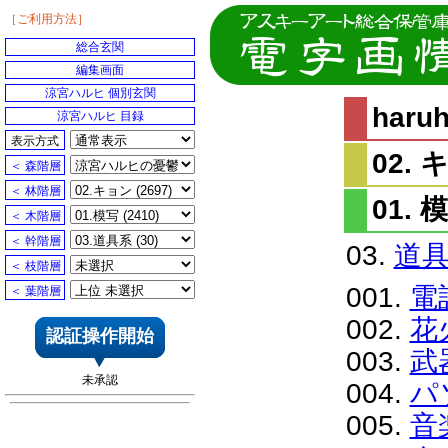
［ご利用方法］
総合玄関
編集画面
涼宮ハルヒ 個別玄関
har
涼宮ハルヒ 目録
表示方式
02.
＜ 森階層
＜ 林階層
01. 
＜ 木階層
＜ 幹階層
03.
道
＜ 枝階層
001.
電
＜ 葉階層
002.
花
認証操作開始
003.
武
未承認
004.
パ
005.
音