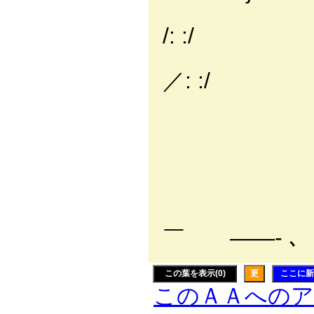
| :|| |￣￣
/: :/
| :|| | 
／: :/
| :|| | 
| :|| |＿＿
!､|l
ｉ￣｀)
| ｉ
| | Ｅ
￣ ――- ､
この葉を表示(0)
更
ここに新
このＡＡへの