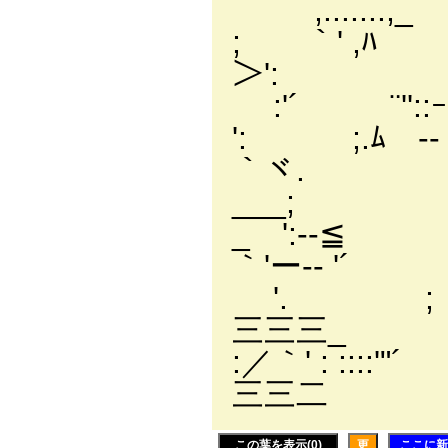
,....
; ｀
＞': _
:'´ ¨
': 
｀ヾ. ,
__
_ 
｀'ー-‐ '´
'.
三三
:／｀'
三三二
この葉を表示(0)
更
ここに新