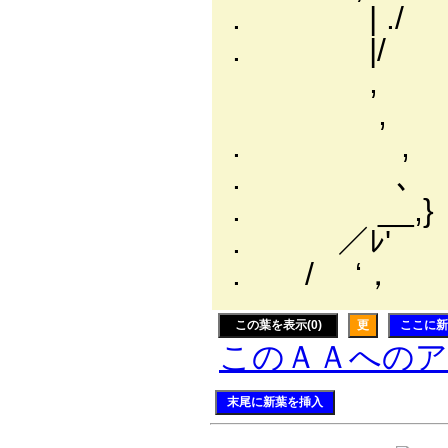
. | ./
. |/ /
, /: : 
, ｉ: :
. , |: :
. 、 ﾄ､ : :
. __,} !. ｀
. ／ﾚ' ,'. :
. / ‘， / :.
この葉を表示(0)
更
ここに新
このＡＡへの
末尾に新葉を挿入