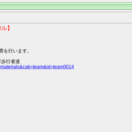
ガル】
、投票を行います。
群歩行者達
e=materials&cab=team&id=team0014