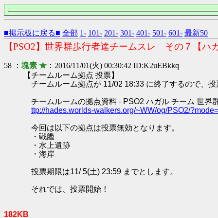
■掲示板に戻る■
全部
1-
101-
201-
301-
401-
501-
601-
最新50
【PSO2】世界群歩行者達チームスレ その７【ハ
58 ：
塊素 ★
：2016/11/01(火) 00:30:42 ID:K2uEBkkq
【チームルーム拠点 投票】
チームルーム拠点が 11/02 18:33 に終了するので
チームルームの拠点資料 - PSO2 ハガル チーム 世界
ttp://hades.worlds-walkers.org/~WW/og/PSO2/?mod
今回は以下の拠点は投票無効となります。
・戦艦
・水上遺跡
・海岸
投票期限は11/ 5(土) 23:59 までとします。
それでは、投票開始！
182KB