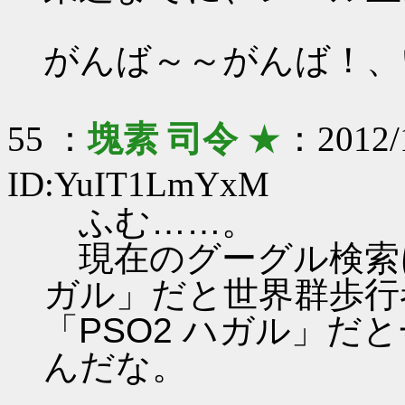
がんば～～がんば！、
55 ：
塊素 司令
★
：2012/1
ID:YuIT1LmYxM
ふむ……。
現在のグーグル検索に
ガル」だと世界群歩行
「PSO2 ハガル」だ
んだな。