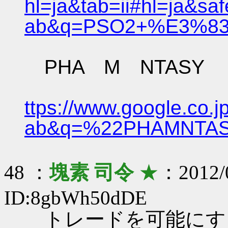
hl=ja&tab=ii#hl=ja&sa
ab&q=PSO2+%E3%83%
PHA M NTASY
ttps://www.google.co.j
ab&q=%22PHAMNTASY%2
48 ：
塊素 司令
★
：2012/0
ID:8gbWh50dDE
トレードを可能にす