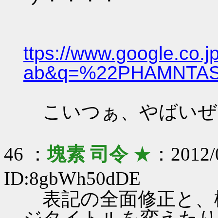
ttps://www.google.co.j
ab&q=%22PHAMNTASY%2
こいつぁ、やばい
46 ：
塊素 司令
★
：2012/0
ID:8gbWh50dDE
表記の全面修正と、