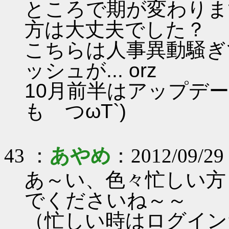
ところで期が変わりま
方は大丈夫でした？
こちらは人事異動騒ぎ
ッシュが... orz
10月前半はアップデ
も つωT`)
43 ：
あやめ
：2012/09/29
あ～い、色々忙しい方
でくださいね～～
（忙しい時はログイン