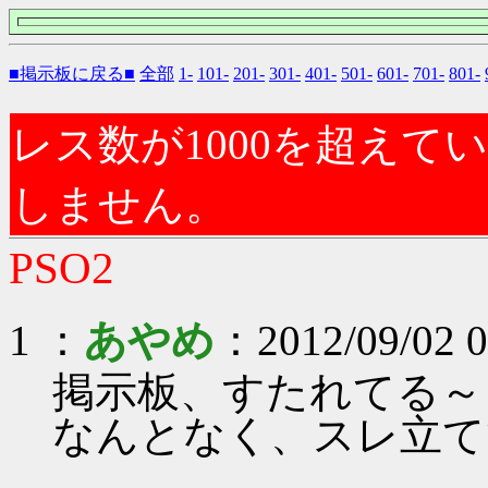
■掲示板に戻る■
全部
1-
101-
201-
301-
401-
501-
601-
701-
801-
レス数が1000を超え
しません。
PSO2
1 ：
あやめ
：2012/09/02 0
掲示板、すたれてる～
なんとなく、スレ立て