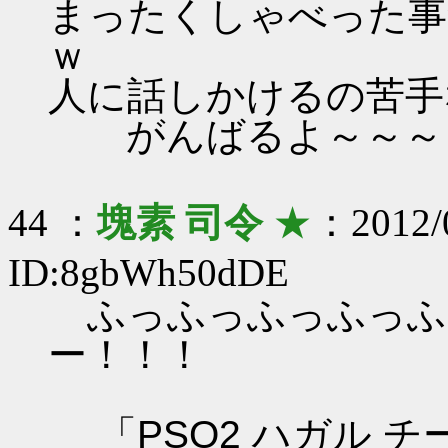
まったくしゃべった事
ｗ
人に話しかけるの苦手
がんばるよ～～～
44 ：
塊素 司令
★
：2012/0
ID:8gbWh50dDE
ふっふっふっふっふ
ー！！！
「PSO2 ハガル 