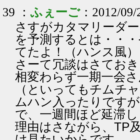
39 ：
ふぇーご
：2012/09/2
さすがカタマリーダー
を予測するとは・・・
てたよ！（ハンス風）
さーて冗談はさておき
相変わらず一期一会さ
（といってもチムチャ
ムハン入ったりですが
で、一週間ほど延滞し
理由はさながら、TP及
け見たいからです。