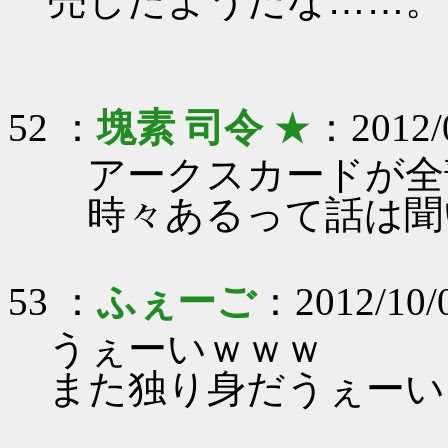
売したようだな……。
52 ：
塊素 司令
★
：2012/0
アークスカードが全
時々あるって話は聞
53 ：
ふぇーご
：2012/10/
うぇーいｗｗｗ
また独り身だうぇーい