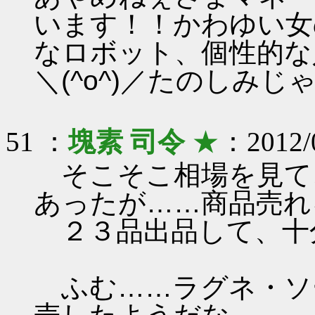
います！！かわゆい女
なロボット、個性的な人
＼(^o^)／たのしみじ
51 ：
塊素 司令
★
：2012/0
そこそこ相場を見て
あったが……商品売れ
２３品出品して、十
ふむ……ラグネ・ソ