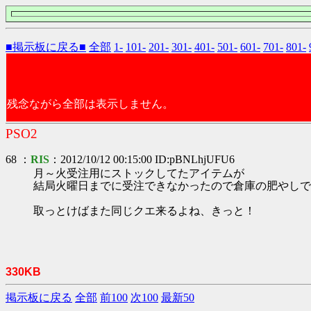
■掲示板に戻る■
全部
1-
101-
201-
301-
401-
501-
601-
701-
801-
残念ながら全部は表示しません。
PSO2
68 ：
RIS
：2012/10/12 00:15:00 ID:pBNLhjUFU6
月～火受注用にストックしてたアイテムが
結局火曜日までに受注できなかったので倉庫の肥やしです
取っとけばまた同じクエ来るよね、きっと！
330KB
掲示板に戻る
全部
前100
次100
最新50