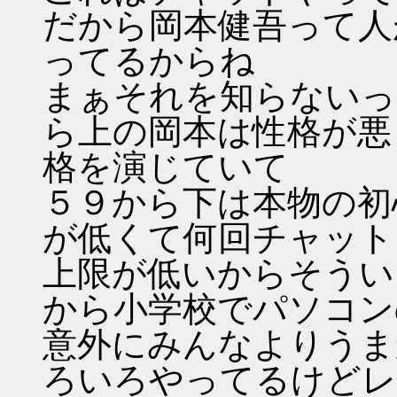
だから岡本健吾って人
ってるからね
まぁそれを知らないっ
ら上の岡本は性格が悪
格を演じていて
５９から下は本物の初
が低くて何回チャット
上限が低いからそうい
から小学校でパソコン
意外にみんなよりうま
ろいろやってるけどレ