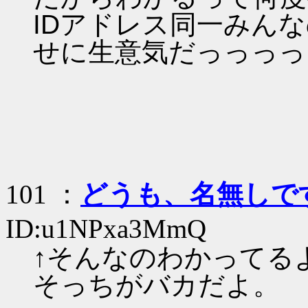
IDアドレス同一みん
せに生意気だっっっっ
101 ：
どうも、名無しで
ID:u1NPxa3MmQ
↑そんなのわかってる
そっちがバカだよ。