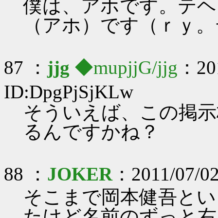
僕は、アホです。テヘ
（アホ）です（ｒｙ。
87 ：
jjg
◆mupjjG/jjg
：201
ID:DpgPjSjKLw
そういえば、この掲示
るんですかね？
88 ：
JOKER
：2011/07/02
そこまで岡本健吾とい
たけど名前のずっと右