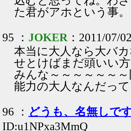
込むと思ってね。わざ
た君がアホという事。
95 ：
JOKER
：2011/07/02
本当に大人なら大バカ
せとけばまだ頭いい方
みんな～～～～～～～
能力の大人なんだって
96 ：
どうも、名無しで
ID:u1NPxa3MmQ