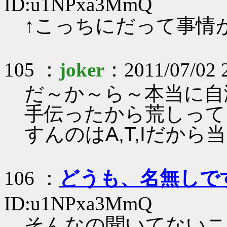
ID:u1NPxa3MmQ
↑こっちにだって事情
105 ：
joker
：2011/07/02 
だ～か～ら～本当に自
手伝ったから荒しって
すんのはA,T,Iだから
106 ：
どうも、名無しで
ID:u1NPxa3MmQ
そんなの聞いてないニ