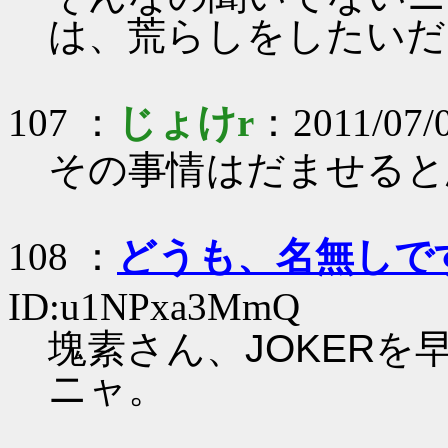
は、荒らしをしたいだ
107 ：
じょけr
：2011/07/
その事情はだませると
108 ：
どうも、名無しで
ID:u1NPxa3MmQ
塊素さん、JOKER
ニャ。