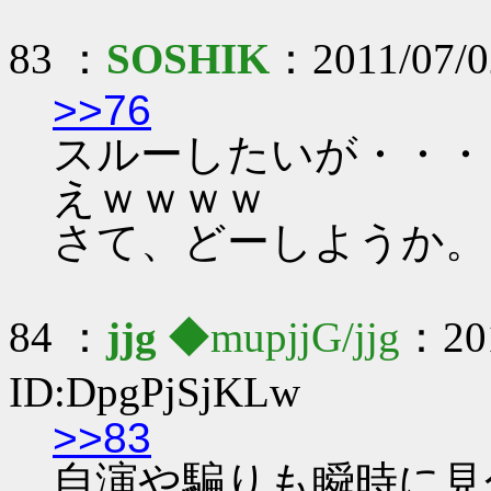
83 ：
SOSHIK
：2011/07/02
>>76
スルーしたいが・・・
えｗｗｗｗ
さて、どーしようか。
84 ：
jjg
◆mupjjG/jjg
：201
ID:DpgPjSjKLw
>>83
自演や騙りも瞬時に見