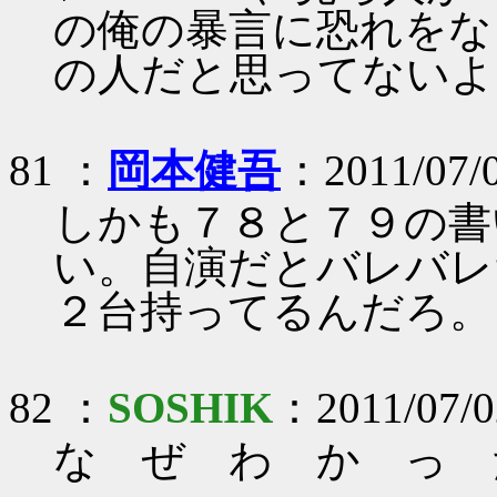
の俺の暴言に恐れをな
の人だと思ってないよ
81 ：
岡本健吾
：2011/07/
しかも７８と７９の書
い。自演だとバレバレだ
２台持ってるんだろ。
82 ：
SOSHIK
：2011/07/02
な ぜ わ か っ 