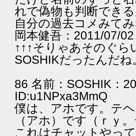
れで偽物も判断できる
自分の過去コメみてみ
岡本健吾：2011/07/02 1
↑↑↑そりゃあそのぐ
SOSHIKだった
86 名前：SOSHIK：2011
ID:u1NPxa3
僕は、アホです。テヘ
（アホ）です（ｒｙ。
これはチャットやって