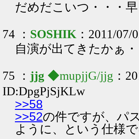
だめだこいつ・・・早
74 ：
SOSHIK
：2011/07/02
自演が出てきたかぁ・
75 ：
jjg
◆mupjjG/jjg
：201
ID:DpgPjSjKLw
>>58
>>52
の件ですが、パ
ように、という仕様で