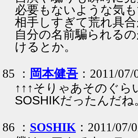
必要もないような気も
相手しすぎて荒れ具合
自分の名前騙られるの
けるとか。
85 ：
岡本健吾
：2011/07/
↑↑↑そりゃあそのぐ
SOSHIKだったんだね
86 ：
SOSHIK
：2011/07/0