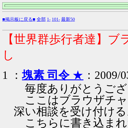
■掲示板に戻る■
全部
1-
101-
最新50
【世界群歩行者達】ブ
し
1 ：
塊素 司令
★
：2009/03
毎度ありがとうござ
ここはブラウザチャ
深い相談を受け付ける
こちらに書き込まれ