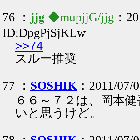
76 ：
jjg
◆mupjjG/jjg
：201
ID:DpgPjSjKLw
>>74
スルー推奨
77 ：
SOSHIK
：2011/07/0
６６～７２は、岡本健
いと思うけど。
78 ：
SOSHIK
：2011/07/0