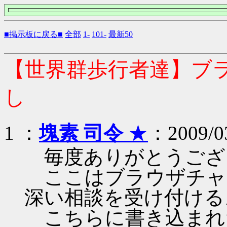
■掲示板に戻る■
全部
1-
101-
最新50
【世界群歩行者達】ブ
し
1 ：
塊素 司令
★
：2009/03
毎度ありがとうござ
ここはブラウザチャ
深い相談を受け付ける
こちらに書き込まれ