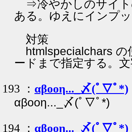
⇒冷やかしのサイトの文字
ある。ゆえにインプッ
対策
htmlspecialch
ードまで指定する。文字
193 ：
αβοοη..._〆(ﾟ▽ﾟ*)
αβοοη..._〆(ﾟ▽ﾟ*)
194 ：
αβοοη..._〆(ﾟ▽ﾟ*)