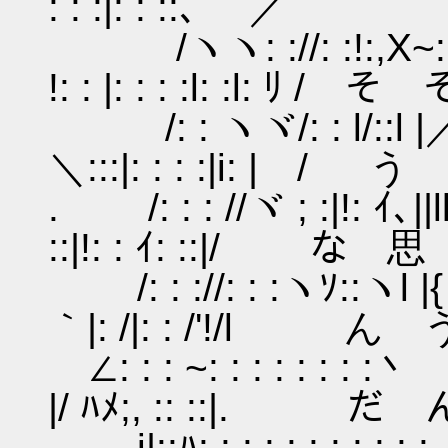
: : :|: : ::､ ／
/ヽヽ: ://: :!:,X~::|:
!: : |: : : :l: :l: ﾘ
/: : ヽヾ/: : l/::l |／|
＼:::|: : : :|i: |
. /: : : //ヾ ; :|!: ｲ､
::|!: : ｲ: ::|/ な 
/: : ://: : :ヽｿ::ヽl
｀|: /|: : /'!/l ん 
∠: : : ~: : : :
|/ ﾊﾒ;, :: ::|. だ 
i|::ﾊ: : : : : : : 