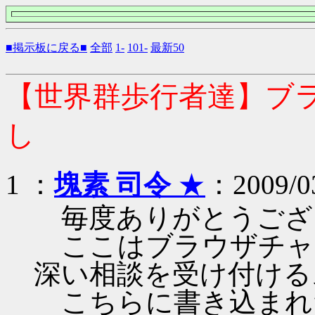
■掲示板に戻る■
全部
1-
101-
最新50
【世界群歩行者達】ブ
し
1 ：
塊素 司令
★
：2009/03
毎度ありがとうござ
ここはブラウザチャ
深い相談を受け付ける
こちらに書き込まれ