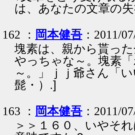
は、あなたの文章の失
162 ：
岡本健吾
：2011/07
塊素は、親から貰った
やっちゃな～。塊素「
～。」ｊｊ爺さん「い
髭・）.]
163 ：
岡本健吾
：2011/07
＞＞１６０、いやそれは