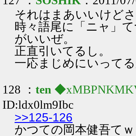
127 ：
SOSHIK
：2011/07/
それはまあいいけどさ
時々語尾に「ニャ」て
がいいぜ。
正直引いてるし。
一応まじめにいってる
128 ：
ten
◆xMBPNKMK
ID:ldx0lm9Ibc
>>125-126
かつての岡本健吾てｗ