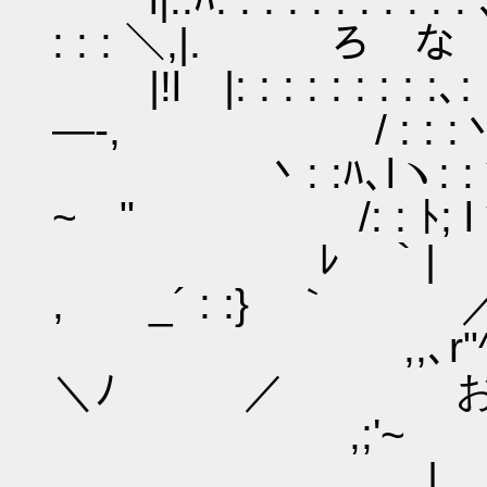
: : : ＼,|. ろ な
|!l |: : : : : : : 
―-, / : : :丶
丶: :ﾊ､lヽ: :ヽ:
~ " /: : ﾄ
ﾚ ｀| ｀
, _´ : :} ｀ 
,,､r"^~´"'''
＼ﾉ ／ お
,;'~ _r--
_ | で