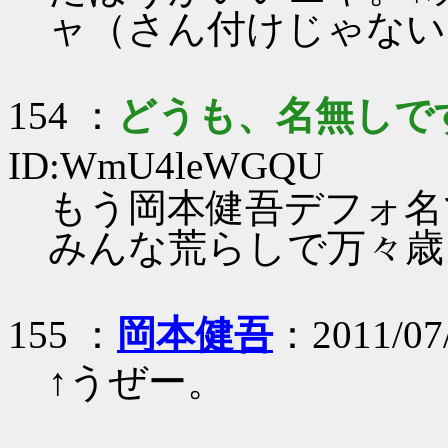
ャ（さん付けじゃない
154 ：
どうも、名無しで
ID:WmU4leWGQU
もう岡本健吾デフォ名
みんな荒らしで万々歳
155 ：
岡本健吾
：2011/07
↑うぜー。