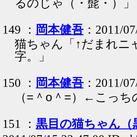
るのじゃ（・髭・）」
149 ：
岡本健吾
：2011/07
猫ちゃん「↑だまれニ
字。」
150 ：
岡本健吾
：2011/07
（=＾o＾=）←こっ
151 ：
黒目の猫ちゃん（