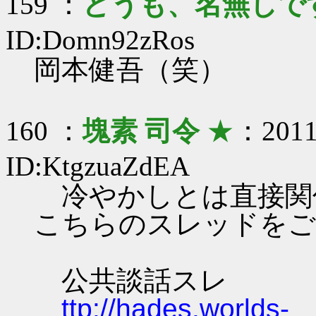
159 ：
どうも、名無しで
ID:Domn92zRos
岡本健吾（笑）
160 ：
塊素 司令
★
：2011/
ID:KtgzuaZdEA
冷やかしとは直接関
こちらのスレッドをご
公共談話スレ
ttp://hades.worlds-