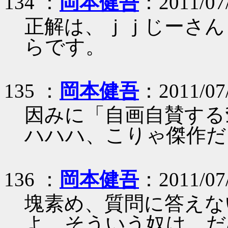
134 ：
岡本健吾
：2011/07/
正解は、ｊｊじーさん
らです。
135 ：
岡本健吾
：2011/07/
因みに「自画自賛する
ハハハ、こりゃ傑作だ
136 ：
岡本健吾
：2011/07/
塊素め、質問に答えな
よ。そういう奴は、だ