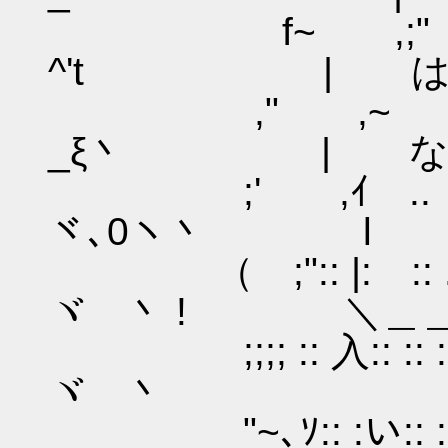
f~ ,;" 
^'t | は
," ,~ 
_ξ丶 | な
;' ,
ヾ､0ヽ丶
（ ;":: |
ヾ 丶 ! ＼＿＿
;;;; :: 入::
ヾ 丶
"~､ｿ:: :