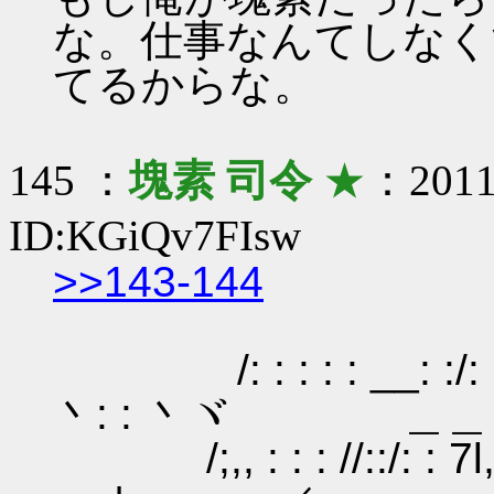
な。仕事なんてしなく
てるからな。
145 ：
塊素 司令
★
：2011/
ID:KGiQv7FIsw
>>143-144
/: : : : : __: :/: : ::/: 
丶: : 丶ヾ ＿＿
/;,, : : : //::/: : 7l,;:≠-::/