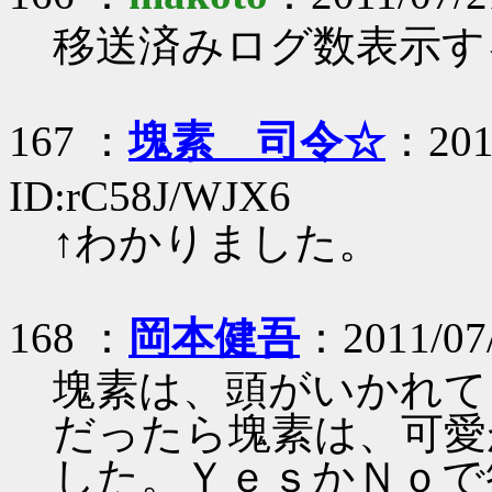
移送済みログ数表示す
167 ：
塊素 司令☆
：2011
ID:rC58J/WJX6
↑わかりました。
168 ：
岡本健吾
：2011/07/
塊素は、頭がいかれて
だったら塊素は、可愛
した。ＹｅｓかＮｏで