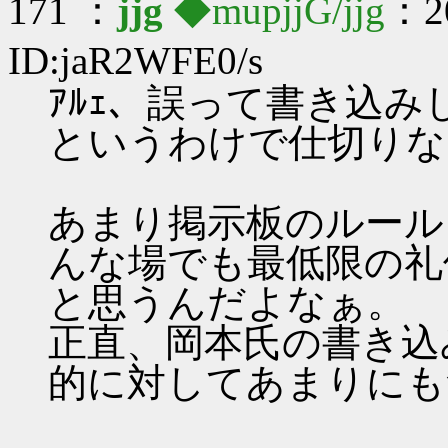
171 ：
jjg
◆mupjjG/jjg
：20
ID:jaR2WFE0/s
ｱﾙｪ、誤って書き込み
というわけで仕切りな
あまり掲示板のルール
んな場でも最低限の礼
と思うんだよなぁ。
正直、岡本氏の書き込
的に対してあまりにも