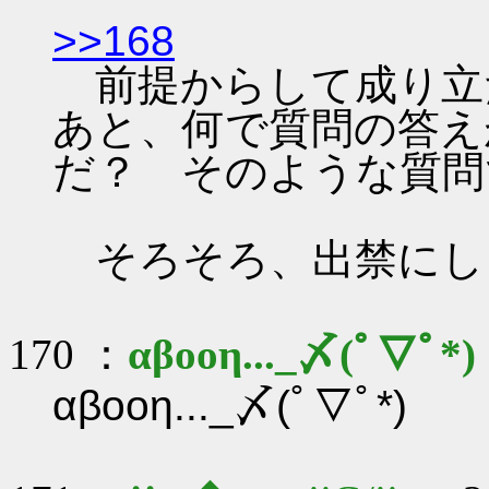
>>168
前提からして成り立
あと、何で質問の答えが 
だ？ そのような質問
そろそろ、出禁にし
170 ：
αβοοη..._〆(ﾟ▽ﾟ*)
αβοοη..._〆(ﾟ▽ﾟ*)