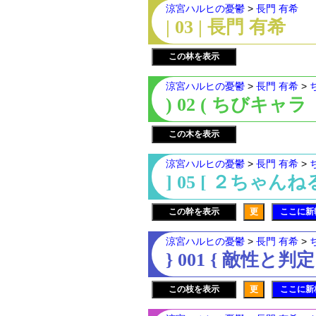
涼宮ハルヒの憂鬱
>
長門 有希
| 03 | 長門 有希
この林を表示
涼宮ハルヒの憂鬱
>
長門 有希
>
) 02 ( ちびキャラ
この木を表示
涼宮ハルヒの憂鬱
>
長門 有希
>
] 05 [ ２ちゃん
この幹を表示
更
ここに新
涼宮ハルヒの憂鬱
>
長門 有希
>
} 001 { 敵性と判定
この枝を表示
更
ここに新