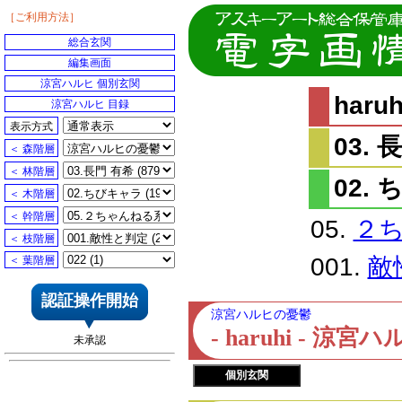
［ご利用方法］
総合玄関
編集画面
涼宮ハルヒ 個別玄関
har
涼宮ハルヒ 目録
表示方式
03. 
＜ 森階層
＜ 林階層
02.
＜ 木階層
＜ 幹階層
05.
２
＜ 枝階層
001.
敵
＜ 葉階層
認証操作開始
涼宮ハルヒの憂鬱
- haruhi - 
未承認
個別玄関