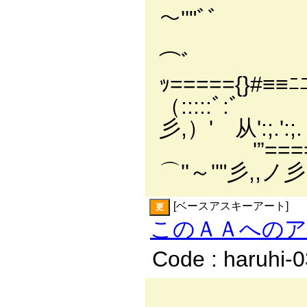
～''"ﾞ
⊂)京iヽ ﾘ M
⌒ﾞ 彡 
ｯ====={}#≡
（::
彡,）' 从':;.':;.
'”====｀しU
⌒''～''"彡,,ノ彡
[ベースアスキーアート]
更
このＡＡへの
Code : haruhi-
＿