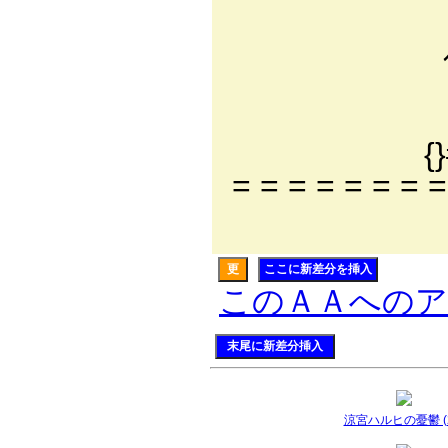
, ＾
ｲ fノ
ﾘ(l|ﾟ -ﾟ
⊂)京
{}#≡≡ﾆﾆﾆO二l
= = = = = = = =
｀し
更
ここに新差分を挿入
このＡＡへの
末尾に新差分挿入
涼宮ハルヒの憂鬱 (2