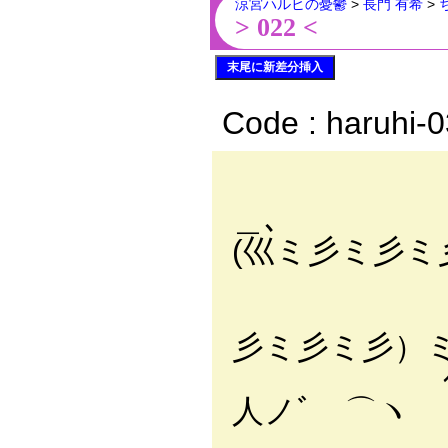
涼宮ハルヒの憂鬱
>
長門 有希
>
> 022 <
末尾に新差分挿入
Code : haruhi-
(巛ミ彡ミ彡ミ
, 
,,
彡ミ彡ミ彡）ミ彡
ｲ
人ノﾞ ⌒
ﾘ(l|ﾟ -