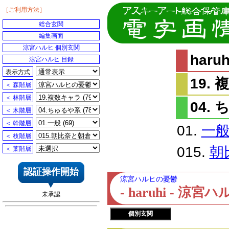
［ご利用方法］
総合玄関
編集画面
涼宮ハルヒ 個別玄関
har
涼宮ハルヒ 目録
表示方式
19.
＜ 森階層
＜ 林階層
04.
＜ 木階層
＜ 幹階層
01.
一
＜ 枝階層
015.
朝
＜ 葉階層
認証操作開始
涼宮ハルヒの憂鬱
- haruhi - 
未承認
個別玄関