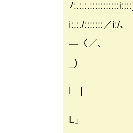
ﾉ:.:.:.:::::::::::i::::
i:.:./:::::::／i:/､
〃
―〈／､
⌒'┴ﾘ
_)
. ﾘ
|l
l |
⊂}|
〈i
L」
((