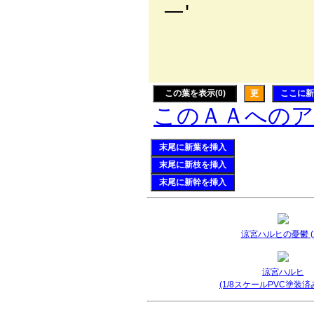
ー'
, 
この葉を表示(0)
更
ここに新
このＡＡへの
末尾に新葉を挿入
末尾に新枝を挿入
末尾に新幹を挿入
涼宮ハルヒの憂鬱 (2
涼宮ハルヒ
(1/8スケールPVC塗装済