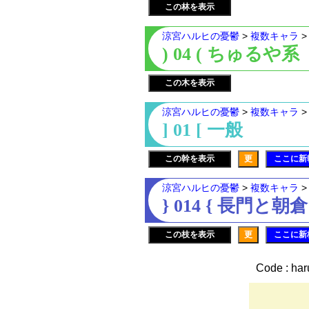
この林を表示
涼宮ハルヒの憂鬱
>
複数キャラ
) 04 ( ちゅるや系
この木を表示
涼宮ハルヒの憂鬱
>
複数キャラ
] 01 [ 一般
この幹を表示
更
ここに新
涼宮ハルヒの憂鬱
>
複数キャラ
} 014 { 長門と朝倉
この枝を表示
更
ここに新
Code : har
∩＿