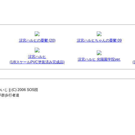
涼宮ハルヒの憂鬱 (20)
涼宮ハルヒちゃんの憂鬱 09
涼宮ハルヒ
涼宮ハルヒ 光陽園学院ver.
(1/8スケールPVC塗装済み完成品)
|| (C) 2006 SOS団
8 世界群歩行者達