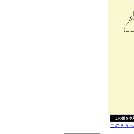
| 
/ (
| (
彡､ 
／ ＿
(＿＿_)
/ /
⊂二(⌒ 
￣ ヽ∴
◎ -
／
／
//,
◎ 〃
|!
ヽ| 
◎ | 
◎| |
|./
|| 
この葉を表示
このＡＡへ