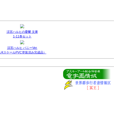
涼宮ハルヒの憂鬱 文庫
1-11巻セット
涼宮ハルヒ バニーVer.
(1/4スケールPVC塗装済み完成品）