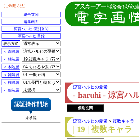
［ご利用方法］
総合玄関
編集画面
涼宮ハルヒ 個別玄関
涼宮ハルヒ 目録
表示方式
＜ 森階層
＜ 林階層
＜ 木階層
＜ 幹階層
＜ 枝階層
涼宮ハルヒの憂鬱
＜ 葉階層
- haruhi - 
認証操作開始
個別玄関
未承認
涼宮ハルヒの憂鬱
>
複数キャラ
| 19 | 複数キャラ