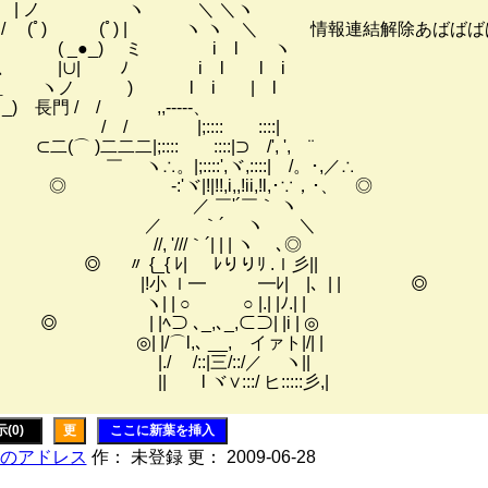
ノ ヽ ＼ ＼ヽ
ﾟ) (ﾟ) | ヽ ヽ ＼ 情報連結解除あばばば
 _●_) ミ i l ヽ
|∪| ﾉ i l l i
 ヽノ ) l i | l
 長門 / / ,,-----、
 |;:::: ::::|
)二二二|;:::: ::::|⊃ /', ', ¨
。|;::::',ヾ,::::| /。･,／∴
:'ヾ|!|!!,i,,!ii,!l,･∵，･、 ◎
 ￣'´￣｀ ヽ
 ｀´ ヽ ＼
 '///｀´| | | ヽ ､◎
 {_{ ﾚ| ﾚりりﾘ .ｌ彡||
小 ｌ━ ━ﾚ| |、| | ◎
| ○ ○ |.| |ﾉ.| |
|ﾍ⊃ ､_,､_,⊂⊃| |i | ◎
/⌒l,､ __, イァト|/| |
 /::|三/::/／ ヽ||
l ヾ∨:::/ ヒ:::::彡,|
(0)
更
ここに新葉を挿入
のアドレス
作： 未登録 更： 2009-06-28