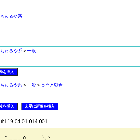
>
ちゅるや系
>
ちゅるや系
>
一般
幹を挿入
>
ちゅるや系
>
一般
>
長門と朝倉
枝を挿入
末尾に新葉を挿入
uhi-19-04-01-014-001
＿＿∩ ＼ヽ