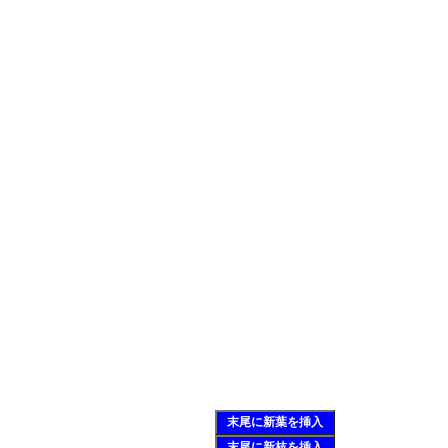
末尾に新葉を挿入
末尾に新枝を挿入