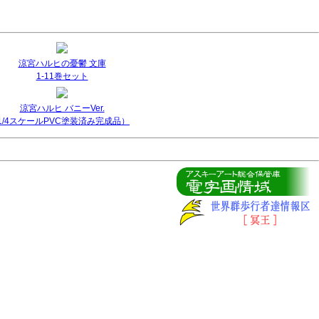
涼宮ハルヒの憂鬱 文庫
1-11巻セット
涼宮ハルヒ バニーVer.
(1/4スケールPVC塗装済み完成品）