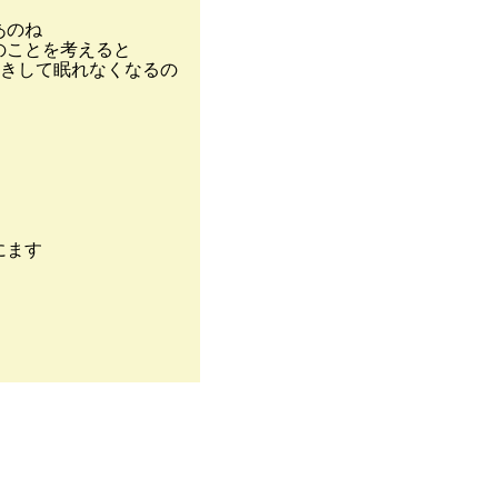
のね
のことを考えると
きして眠れなくなるの
にます