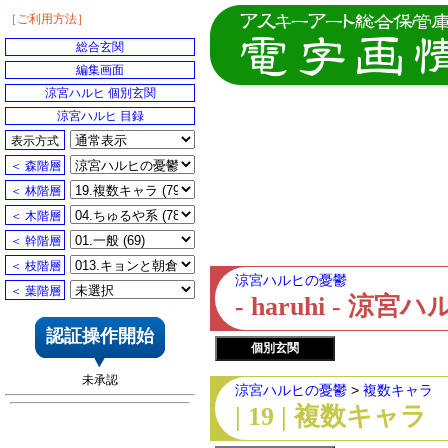
［ご利用方法］
総合玄関
編集画面
涼宮ハルヒ 個別玄関
涼宮ハルヒ 目録
表示方式
＜ 森階層
＜ 林階層
＜ 木階層
＜ 幹階層
＜ 枝階層
涼宮ハルヒの憂鬱
＜ 葉階層
- haruhi - 
認証操作開始
個別玄関
未承認
涼宮ハルヒの憂鬱
>
複数キャラ
| 19 | 複数キャラ