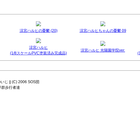
涼宮ハルヒの憂鬱 (20)
涼宮ハルヒちゃんの憂鬱 09
涼宮ハルヒ
涼宮ハルヒ 光陽園学院ver.
(1/8スケールPVC塗装済み完成品)
|| (C) 2006 SOS団
8 世界群歩行者達