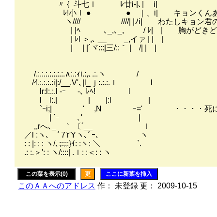
〃 {_斗七ｌ ﾚ廿i-|､| i|
ﾚ!小ｌ ● ● ｜、i| キョンくんあ
ヽ//// ////| |ﾉi| わたしキョン君
| |ﾍ ､_,､_, / ﾚ| | 胸がどきど
| ﾚl ＞,､ __ _,イァ | | |
| | |´ヾ:::|三/::｀ | /| | |
/.:.:.:.:.:.:.:.∧:.:ｨi.:,､.:.ヽ /
/ｲ.:.:.:.:i|:/__,V'､|l_ｊ:.:.:.ｌ l
lr:l:.:.l -ｰ -､ ﾚﾍ! l
l l:.| | |:l |
`ｰi;| ' ,N ｰ=' ・・・・死
| `ｰ ￣ , ' |
,,rへ､_ ｀ 〔´__ ｌ
／l :ヽ､ ﾞ7'r'Yヽ､ﾞｰ､ ヽ
: : |: : : ヽ/､;:;;;}ｲ: :ヽ: ＼ `.
.: :.＞': : ヽ/::::| .ｌ: :＜: : ヽ
この葉を表示(0)
更
ここに新葉を挿入
このＡＡへのアドレス
作： 未登録 更： 2009-10-15