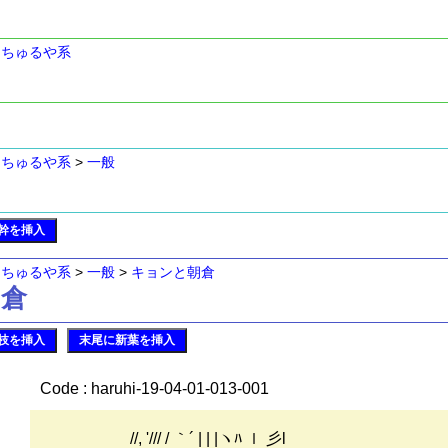
>
ちゅるや系
>
ちゅるや系
>
一般
幹を挿入
>
ちゅるや系
>
一般
>
キョンと朝倉
朝倉
枝を挿入
末尾に新葉を挿入
Code : haruhi-19-04-01-013-001
//, '/// / ｀´ | | |ヽﾊ ｌ 彡l