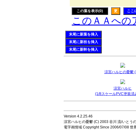
この葉を表示(0)
更
ここ
このＡＡへの
末尾に新葉を挿入
末尾に新枝を挿入
末尾に新幹を挿入
涼宮ハルヒの憂鬱 (2
涼宮ハルヒ
(1/8スケールPVC塗装済
Version 4.2.25.46
涼宮ハルヒの憂鬱 (C) 2003 谷川 流/いとうのいじ 
電字画情域 Copyright Since 2006/07/0