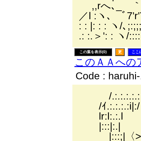
,,rへ､_ ｀
／l :ヽ､ ﾞ7'r
: : |: : : ヽ/､;:
.: :.＞': : ヽ/::
この葉を表示(0)
更
ここ
このＡＡへの
Code : haruhi
/.:.:.:.:.:.:.
/ｲ.:.:.:.:i|:
lr:l:.
|:::|:
|:::;|〈>