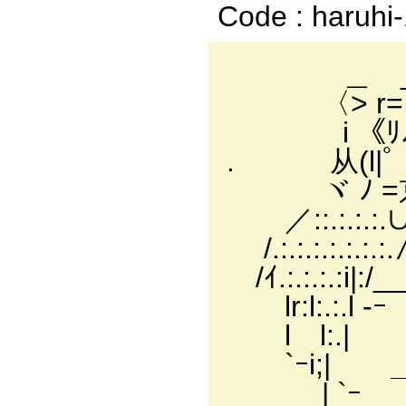
Code : haruhi
＿ _
〈> r=＝
i 《ﾘﾉ
. 从(l|ﾟ 
ヾ ﾉ =京
／::.:.:.:.∪:
/.:.:.:.:.:.:.:.
/ｲ.:.:.:.:i|:/_
lr:l:.:.l -ｰ
l l:.|
`ｰi;| 
| `ｰ ￣ ,