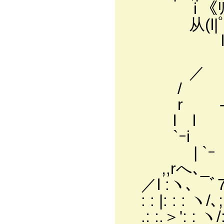
i 《ﾘﾉ
从(l|ﾟ ヮ
l、 
じしf_
／
/ __
r -ｰ 
l l
`ｰi 
| `ｰ ￣ 
,,rへ､_ ｀
／l :ヽ､ ﾞ7'
: : |: : : ヽ/､;
.: :.＞': : ヽ/: