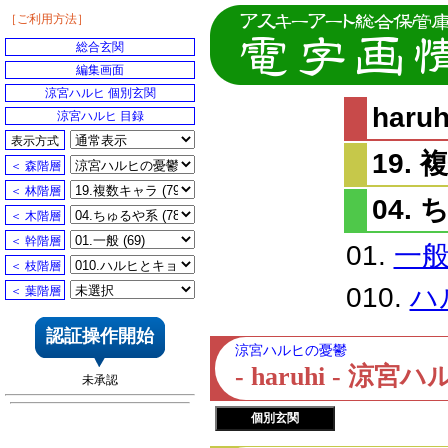
［ご利用方法］
総合玄関
編集画面
涼宮ハルヒ 個別玄関
har
涼宮ハルヒ 目録
表示方式
19.
＜ 森階層
＜ 林階層
04.
＜ 木階層
＜ 幹階層
01.
一
＜ 枝階層
010.
ハ
＜ 葉階層
認証操作開始
涼宮ハルヒの憂鬱
- haruhi - 
未承認
個別玄関