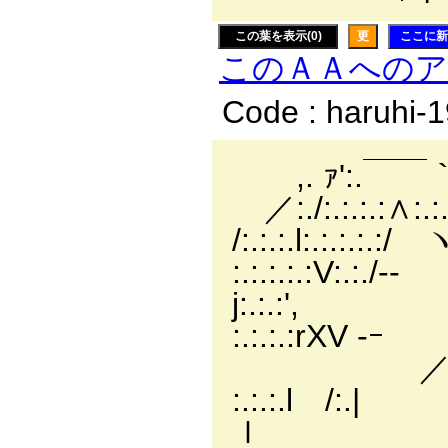
この葉を表示(0)
更
ここに新
このＡＡへの
Code : haruhi-
,. ｧ':.￣￣
／:./:.:.:.:∧:.:.:
/:.:.:.l:.:.:.:
:.:.:.:.:V:.:./-
j:.
:.:.:.:rXV ‐ｰ
／ ／"
:.:.:.l /:.| 
ｌ //