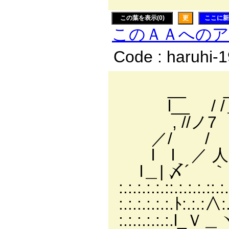
この葉を表示(0)
更
ここに新
このＡＡへの
Code : haruhi-
_
l__ゝ / 
, //ノ7 ｌ7
／/ / （´ 
l l ／ 人 
l＿| 〆´ 
:.:.:.:.:.::.:.:.:.:
:.:.:.:.:.:.ﾄ:.:.:∧:
:.:.:.:.:.:.l_Ｖ＿ヽ! 