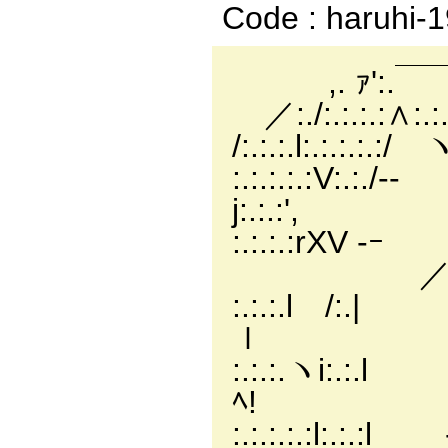
Code : haruhi-
,. ｧ':.￣
／:./:.:.:.:∧:.:.:
/:.:.:.l:.:.:.:
:.:.:.:.:V:.:./-
j:.
:.:.:.:rXV ‐ｰ
／ ／"
:.:.:.l /:.| 
ｌ //
:.:.:.ヽi:.:
ﾍ! 〃 
:.:.:.:.:l:.