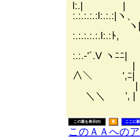
l:.| 
:.:.:.:.:l:
ヽ|l ○
:.:.:.:.:.l
|ﾍ⊃ ､_
:.:.-'´.V
| /⌒l,､ 
∧＼ ',ﾆ|
| / /::
＼＼ ', | /
| | l ヾ∨
この葉を表示(0)
更
ここに新
このＡＡへの