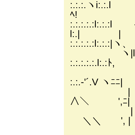
:.:.:.ヽi:.:
ﾍ! 〃 {_
:.:.:.:.:l:.
l:.| 
:.:.:.:.:l:
ヽ|l⊃ 
:.:.:.:.:.l
|ﾍ -
:.:.-'´.V
| /⌒l,､
∧＼ ',ﾆ|
| / /::|
＼＼ ', | //
| | l ヾ∨