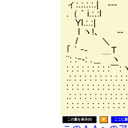
ィ:.:.:.:.| -‐‐ ‐-
.（｀i.:.:l 
Yl.:.:| ' l:
l ヽ!､ -‐ /
/ ＼ ／.ヾ!.
｢｀ｰ- ＿T ﾞ
¨: :ｰ-: .＿
: : : : : : 
.: : : : : 
: : : : : : : :
.: : : : : : : : 
: : : : : : : : : 
この葉を表示(0)
更
ここに新