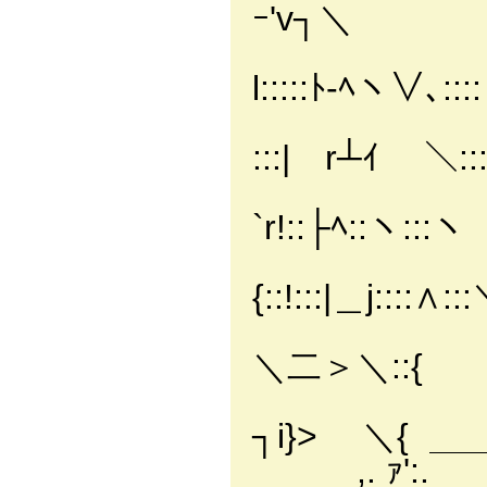
ｰ'v┐＼
│|（
l:::::ﾄ‐ﾍヽ∨､:::
￣< 
:::| r┴ｲ ＼:::
｀T
`r!::├ﾍ::ヽ::
ヽ:
{::!:::|＿j::::∧::
人 
＼二＞＼::{
｀
┐i}> ＼{
,. 