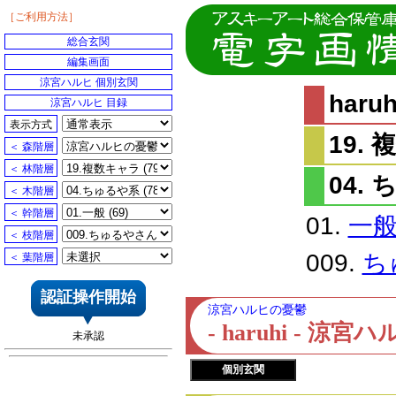
［ご利用方法］
総合玄関
編集画面
涼宮ハルヒ 個別玄関
har
涼宮ハルヒ 目録
表示方式
19.
＜ 森階層
＜ 林階層
04.
＜ 木階層
＜ 幹階層
01.
一
＜ 枝階層
009.
ち
＜ 葉階層
認証操作開始
涼宮ハルヒの憂鬱
- haruhi - 
未承認
個別玄関