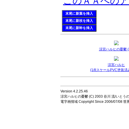
このＡＡへの
末尾に新葉を挿入
末尾に新枝を挿入
末尾に新幹を挿入
涼宮ハルヒの憂鬱 (2
涼宮ハルヒ
(1/8スケールPVC塗装済
Version 4.2.25.46
涼宮ハルヒの憂鬱 (C) 2003 谷川 流/いとうのいじ 
電字画情域 Copyright Since 2006/07/0