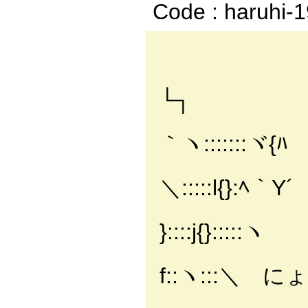
Code : haruhi-
| 
|
└┐
| 
｀ヽ:::::::ヾ{
| 
＼:::::l{}:ﾍ｀Y´
| 
}::::j{}:::::ヽ
| 
f::ヽ:::＼ 
|=| 