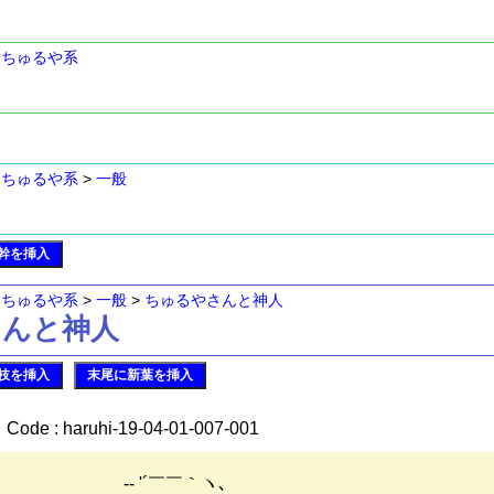
>
ちゅるや系
>
ちゅるや系
>
一般
幹を挿入
>
ちゅるや系
>
一般
>
ちゅるやさんと神人
やさんと神人
枝を挿入
末尾に新葉を挿入
Code : haruhi-19-04-01-007-001
-‐ '´￣￣｀ヽ､