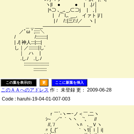
ヽ|l ● ● | .|ﾉ│
|ﾍ⊃ ､_,､_,⊂⊃j | , |
| /⌒l,､ __, イァト |/ |
| / /::|三/::/／ ヽ |
＿＿___――――――――――
／ﾟω ﾟ;::::＼
/ /:::::::::|
| ./| 神人:::|::::|
し｜／::::::::|し'
｜ ハ |
.しﾉ .しﾉ
:::::::::::::::::::::
:::::::::::
この葉を表示(0)
更
ここに新葉を挿入
このＡＡへのアドレス
作： 未登録 更： 2009-06-28
Code : haruhi-19-04-01-007-003
ｒ￣`-ヽーｰノ＜￣,二ヽ
ｼ~ ／" ｀ヽヽ `'、 //
//, '/ ヽﾊ ､_Ｖヽ
〃 {_{'´ ｀ヽﾘ| ｌ│ i|