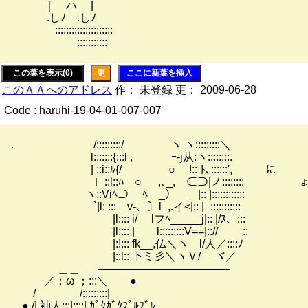
｜ ハ |
.しﾉ .しﾉ
:::::::::::::::::::::
:::::::::::
この葉を表示(0)
更
ここに新葉を挿入
このＡＡへのアドレス
作： 未登録 更： 2009-06-28
Code : haruhi-19-04-01-007-007
. /:::::::::/ ヽ ヽ:::::::::＼
l:::::::{:::l , ｰ-j从:ヽ::::::::.
| ::i::ﾙ{/ ○ !:: ﾄ､::::::', に
ｌ ::l::ﾊ ○ ,､_, ⊂⊃|ノ:::::::: 
ヽ::Viﾍ⊃ ﾍ _） |:: |::::::::::
`|l: :::ゝv-､_〕l_,.イ<|:: |_:::::::
|l:::: i/ lフﾍ_____j|:: |/ｽ、:::
|l:::: | l:::::::::V==|::// ゝ::
|:!::: fk__,仏＼ヽ l/人／::::ﾉ
|::l:: 下ミ彡＼ヽＶ/ ヾ／
＿＿___――――――――――――
／；ω ；:::＼ ●
/ /:::::::::|
● /| 神人:::|::::| ｶﾞｸｶﾞｸﾌﾞﾙﾌﾞﾙ