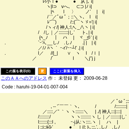
ﾚ!小ｌ● ● 从 |､ i|
ヽ|l⊃ vへ､ ⊂⊃ |ﾉ i|
|ﾍ l 〉 ノ' | i|
/ ' '／ﾟω ﾟ；::＼ヽ､ l i|
ﾚ'⌒) /::(⌒ヽゞ='| i|
/ヽィ/| 神人:!,ﾍ､_∧ヽ | i|
/ /し｜／::::::::|し' ト､| i|
{ﾍ_ﾉ ｜ ハ | ヾ_彡' | i|
. `ｰ'ﾊ､__しﾉ .しﾉ .| | | i|
／/ﾉ ﾊヽ｀ ｰ-r'/ｰｰ┴!' .| i|
. l／ //|_| ∨ ヽ l /ｌ |
／ /´ l ＼j″j j
この葉を表示(0)
更
ここに新葉を挿入
このＡＡへのアドレス
作： 未登録 更： 2009-06-28
Code : haruhi-19-04-01-007-004
／ ﾟω ﾟ;::::＼
, -‐ '´￣￣｀ヽ､ / /:::::::::|
／:::::／" ｀ヽ ヽ:::::::＼ | ./| 神人:::|::::|
/:::::::::/ ヽ ヽ:::::::::ヽ し｜／::::::::|し'
l:::::::{:::l , ｰ-j从:ヽ::::.ヽ ｜ ハ |
| ::i::ﾙ{ﾚ' ●｀ ｌi!: ﾄ､:::.', .しﾉ .しﾉ