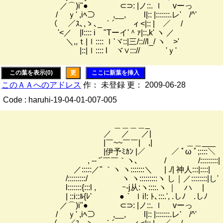
／⌒)i"● ⊂⊃: |ノ::. ｌ vーっ
/ ｙ' ,iﾍ⊃ ,__, l|:: |:::::::.レ' /^'
（ ／ｽ､,ゝ､_ ｀´ ィ<|:: | ／ /
'<／ |l:::: i "Tーイ'＾ｧ|::,k' ヽ ／
＼,,ｔ|ｌ:::: ｌ'ヾ::|三/:://l_/ ヽ >'
|::|ｌ:::: l ヾ∨:::// 'ｙ'
この葉を表示(0)
更
ここに新葉を挿入
このＡＡへのアドレス
作： 未登録 更： 2009-06-28
Code : haruhi-19-04-01-007-005
＿＿＿＿_
／ ／ ／|
|￣~~￣￣| ,| ＿＿___
|伊予ﾐｶﾝ |／ ／ ﾟω ﾟ;::::＼
, -‐ '´￣￣｀ヽ､ / /:::::::::|
／:::::／" ｀ヽ ヽ:::::::＼ | ./| 神人:::|::::|
/:::::::::/ ヽ ヽ:::::::::ヽ し｜／::::::::|し'
l:::::::{:::l , ｰ-j从:ヽ::::.ヽ ｜ ハ |
| ::i::ﾙ{ﾚ' ●｀ ｌi!: ﾄ､:::.', .しﾉ .しﾉ
／⌒)i"● ⊂⊃: |ノ::. ｌ vーっ
/ ｙ' ,iﾍ⊃ ,__, l|:: |:::::::.レ' /^'