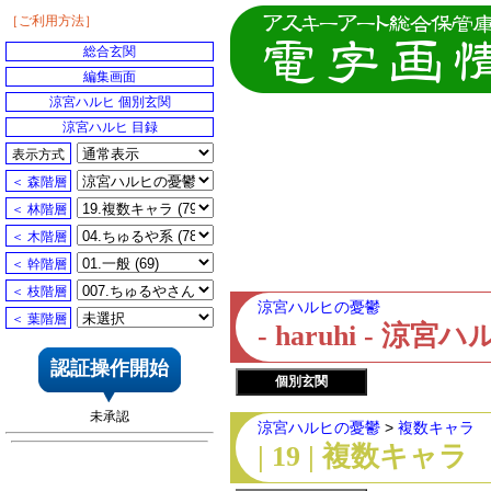
［ご利用方法］
総合玄関
編集画面
涼宮ハルヒ 個別玄関
涼宮ハルヒ 目録
表示方式
＜ 森階層
＜ 林階層
＜ 木階層
＜ 幹階層
＜ 枝階層
涼宮ハルヒの憂鬱
＜ 葉階層
- haruhi - 
認証操作開始
個別玄関
未承認
涼宮ハルヒの憂鬱
>
複数キャラ
| 19 | 複数キャラ