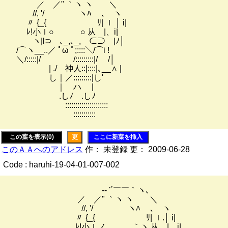
／ ／" ｀ヽ ヽ ＼
//, '/ ヽﾊ ､ ヽ
〃 {_{ ﾘ| ｌ │ i|
ﾚ!小ｌ○ ○ 从 |、i|
ヽ|l⊃ ､_,､_, ⊂⊃ |ﾉ│
/⌒ヽ__..／ ﾟω ﾟ;::::＼/⌒i !
＼/:::::|/ /:::::::::|/ /│
| ./ 神人::|::::|､__∧ |
し｜／:::::::::|し'
｜ ハ |
.しﾉ .しﾉ
:::::::::::::::::::::
:::::::::::
この葉を表示(0)
更
ここに新葉を挿入
このＡＡへのアドレス
作： 未登録 更： 2009-06-28
Code : haruhi-19-04-01-007-002
-‐ '´￣￣｀ヽ､
／ ／" ｀ヽ ヽ ＼
//, '/ ヽﾊ ､ ヽ
〃 {_{ ﾘ| ｌ.│ i|
ﾚ!小ｌノ ｀ヽ 从 |、i|