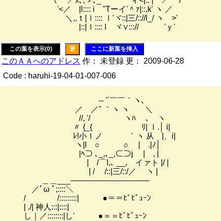
（ ／ｽ､,ゝ､_ ｀´ ィ<|:: | ／ /
'<／ |l:::: i "Tーイ'＾ｧ|::,k' ヽ ／
＼,,ｔ|ｌ:::: ｌ'ヾ::|三/:://l_/ ヽ >'
|::|ｌ:::: l ヾ∨:::// 'ｙ'
この葉を表示(0)
更
ここに新葉を挿入
このＡＡへのアドレス
作： 未登録 更： 2009-06-28
Code : haruhi-19-04-01-007-006
-‐ '´￣￣｀ヽ､
／ ／" ｀ヽ ヽ ＼
//, '/ ヽﾊ ､ ヽ
〃 {_{ ﾘ| ｌ.│ i|
ﾚ!小ｌノ ｀ヽ 从 |、i|
ヽ|l ○ ○ | .|ﾉ│
|ﾍ⊃ ､_,､_,⊂⊃j | , |
| /⌒l,､ __, イァト |/ |
| / /::|三/::/／ ヽ |
＿＿___――――――――――
／ﾟω ﾟ;::::＼
/ /:::::::::| ●＝＝ﾋﾞﾋﾞｭｰﾝ
| ./| 神人:::|::::|
し｜／::::::::|し' ●＝＝ﾋﾞﾋﾞｭｰﾝ