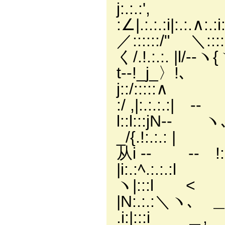
j:.:.:', 
:∠|.:.:.:i
／::::::/" ＼:::::
く/.!.:.:. |l/‐-ヽ
t-‐!_j_
j::/:::::∧
:/ ,|:.:.
l::l:::jN-‐ 
_/{.!:.
从i -‐ ‐‐ !::::
|i:.:ﾍ.:
ヽ|:::l < | 
|N:.:.:
.i:|:::i ＿, | :