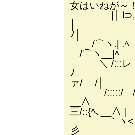
女はいねが～
|│ l⊃,,ﾉ(､
│ ヽ|l
ﾉ│
/⌒ヽ.| 
/⌒ヽ__|ﾍ -=
＼ /:::レ l
ﾉ ＼ /:
ァ/ /│
/:::::/ / ﾍ
__∧ /:
三/::{ﾍ､__∧ |
｀ヽ< ヾ:
彡 ｀