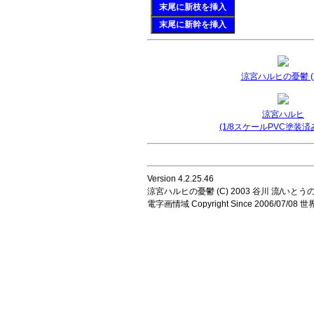
末尾に新枝を挿入
末尾に新幹を挿入
涼宮ハルヒの憂鬱 (2
涼宮ハルヒ
(1/8スケールPVC塗装済
Version 4.2.25.46
涼宮ハルヒの憂鬱 (C) 2003 谷川 流/いとうのいじ 
電字画情域 Copyright Since 2006/07/0