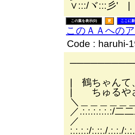
∨:::/ヾ:::彡' |
この葉を表示(0)
更
ここに新
このＡＡへの
Code : haruhi-
─────────
| 鶴ちゃん
| ちゅる
＼＿＿＿＿＿
／.:.:.:.:.:.:
／
:.:.:.:/:.::./.:.:./:.