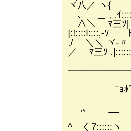
ヾ八／ ヽ
ゝ､ _＿ , .ｲ:::::|
∧＼
|:!::::l::::,-ｿ ﾄ､l
./ ＼＼
／ ﾏ三ｿ .|::::::ﾄ
─────────
ﾆｮﾎﾞｰ
,､ __
(
^ く7::::::ヽ