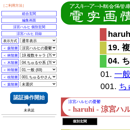
［ご利用方法］
総合玄関
編集画面
涼宮ハルヒ 個別玄関
har
涼宮ハルヒ 目録
表示方式
19.
＜ 森階層
＜ 林階層
04.
＜ 木階層
＜ 幹階層
01.
一
＜ 枝階層
001.
ち
＜ 葉階層
認証操作開始
涼宮ハルヒの憂鬱
- haruhi - 
未承認
個別玄関