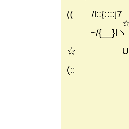
｀l
(( /l::{::::j
☆ 〃
~/{__}l
ヽ(:
☆ U/_l
(:: 
(::
( 
ゝ:;;
-‐ 
／:::／"