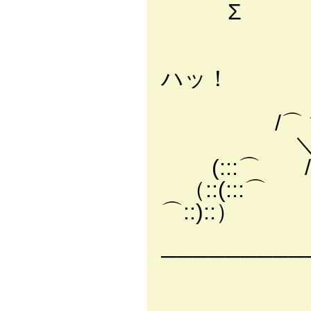
Σ /::://
〃:j::{＼
ﾚ!小ｌ
ハッ！
ヽ|l⊃ ､
/⌒ヽ__|ﾍ
＼ /:::::|:
(:::⌒ /:::::
（::(:::⌒ ｀
⌒::)::）
─────────
-‐ 