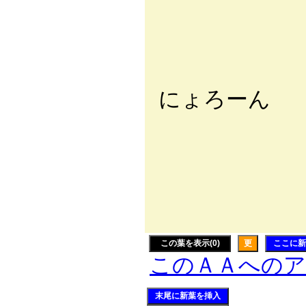
／:::／"
/::://
〃:j::{
ﾚ!小ｌノ
にょろーん
ヽ|l ● 
|ﾍ⊃ ､_,､
|::::/⌒l
|::/ ∧:
|::| {ヾ
この葉を表示(0)
更
ここに新
このＡＡへの
末尾に新葉を挿入