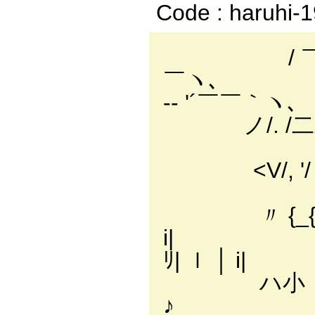
Code : haruhi-
/ ￣￣ 
-‐ '´￣￣｀ヽ､
ノ/.
／ ／"
<V/, 
//, 
〃 {_{｀ヽ
i| 
ﾘ| ｌ │ i|
ハ小ｌ(●) (
♪ ﾚ!小ｌ