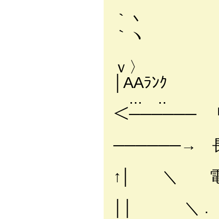
,'´r
｀丶
｀ヽ
i 《ﾘﾉ
ｖ〉 大
│AAﾗﾝｸ
... .. 从
＜──────
涼宮ハ
─────
│↑
↑│ 
││ ＼ 