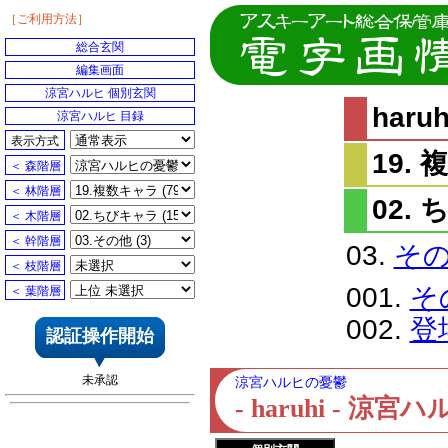
［ご利用方法］
総合玄関
編集画面
涼宮ハルヒ 個別玄関
har
涼宮ハルヒ 目録
表示方式
19.
＜ 森階層
＜ 林階層
02.
＜ 木階層
＜ 幹階層
03.
そ
＜ 枝階層
001.
そ
＜ 葉階層
002.
登
認証操作開始
未承認
涼宮ハルヒの憂鬱
- haruhi - 