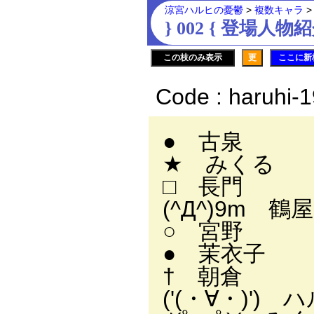
涼宮ハルヒの憂鬱
>
複数キャラ
} 002 { 登場人物
この枝のみ表示
更
ここに新
Code : haruhi-
● 古泉
★ みくる
□ 長門
(^Д^)9m 鶴
○ 宮野
● 茉衣子
† 朝倉
('(・∀・)') 