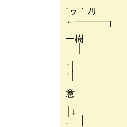
´ヮ｀ﾉﾘ
←─────┐
一樹
│
↑│ 
キ
意 ﾊﾞｯ
│
. │