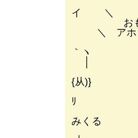
││な
イ ＼
おもちゃ
＼ ア
││
｀ヽ
│
│└──
{从)} ＼─
└────
ﾘ 
みく