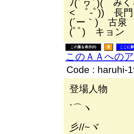
ﾉ(ﾟヮﾟ)( み
<ゝﾟ-ﾟ)) 長門
(´ー｀) 古泉
(ﾟﾟ) キョン
この葉を表示(0)
更
ここに新
このＡＡへの
Code : haruhi-
登場人物
`⌒ヽ
彡//~ヾゝ