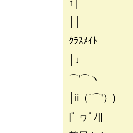
↑
││ 
. 
ｸﾗｽﾒ
│
⌒'⌒
│ii（`
|ﾟ ヮﾟﾉ