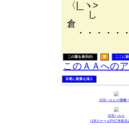
〈|_ヽ>
し レ
倉 
・・・・・
・・
この葉を表示(0)
更
ここに新
このＡＡへの
末尾に新葉を挿入
涼宮ハルヒの憂鬱 (2
涼宮ハルヒ
(1/8スケールPVC塗装済