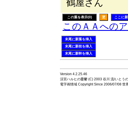
鶴屋
この葉を表示(0)
更
ここに新
このＡＡへの
末尾に新葉を挿入
末尾に新枝を挿入
末尾に新幹を挿入
Version 4.2.25.46
涼宮ハルヒの憂鬱 (C) 2003 谷川 流/いとうのいじ 
電字画情域 Copyright Since 2006/07/0