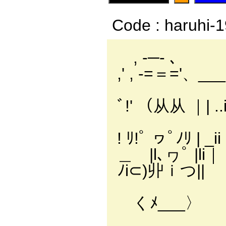
Code : haruhi-
, -─- ､
,' , -
⌒'
ﾞ!' （从
ﾘMiii
! ﾘ!ﾟ
＿ |l､ヮﾟ |li｜
ﾉi⊂)丱ｉつ||
|l,､
くﾒ___〉