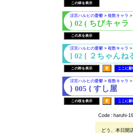
この林を表示
涼宮ハルヒの憂鬱
>
複数キャラ
) 02 ( ちびキャラ
この木を表示
涼宮ハルヒの憂鬱
>
複数キャラ
] 02 [ ２ちゃん
この幹を表示
更
ここに新
涼宮ハルヒの憂鬱
>
複数キャラ
} 005 { すし屋
この枝を表示
更
ここに新
Code : haruhi-1
どう、本日開