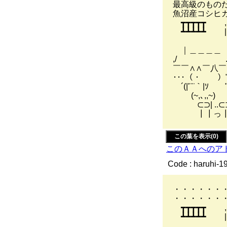
最高級のもの
魚沼産コシヒ
┳┳┳┳┳ 
┻┻┻┻┻ ||
',ﾄ从
｜＿＿＿＿ ｉ(
,/ .д 
￣￣∧∧￣八￣
･･･（・ ）"| 
￣´(|'¨¨｀|ｿ￣
(~,､,,~) 
⊂⊃| ..⊂
┃┃っ┃┃ 
この葉を表示(0)
このＡＡへのア
Code : haruhi-1
・・・・・・
・・・・・・
┳┳┳┳┳ 
┻┻┻┻┻ ||
',ﾄ从