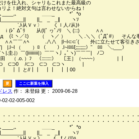
だけを仕入れ、シャリもこれまた最高級の
カリよ！絶対文句は言わせないからね！
,､____,､ ＿＿_ *゜*o
________|| ||_ _ _∥ ヽｿ
Ｖｖ〉 くｌ人ﾉ从)ﾄ
ﾚﾟ Δﾟﾘ 从(l|ﾟ ヮﾟﾉﾘ ＼ (:::) ∧∧
(ﾐ ヽ／ﾐ) （ ヽ／ ） ＼ .＼＼（ﾟДﾟ#） そん
 ∧∧￣￣∧ﾍ￣￣￣ .∧∧￣|l~l⊂⊂´( 外に立たせて客
|.l~l （ ）ﾛ （ ）.l~lﾛﾛξ;;;;;;;;）" ﾛﾛ ＼,___）
￣"ヽ|.圭.|）￣(|iiiiiiii|）￣￣ヽ丿｡ﾟヽ)￣￣￣| ﾉ⊃
田 （ .o. ）ﾌ （::::::::） ［王］（~~~~） | ┃
⊃ ⊂⊃0 /⊂⊃ ⊂⊃ ⊂⊃ヽ |
┃┃ と//┃┃ ┃┃ ┃┃00
更
ここに新葉を挿入
ドレス
作： 未登録 更： 2009-06-28
9-02-02-005-002
・・・・・・・・・・・・・・・・・・・・・・・・・・・・
・・・・・・・・・・・・・・・・・・・・・・・・・・・・
,､____,､ ＿＿_ *゜*o
________|| ||_ _ _∥ ヽｿ
Ｖｖ〉 ｲ fノﾉﾘ)ﾊ