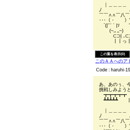
｜＿＿＿＿ ｉ(
,/ .д 
￣￣∧∧￣八￣
･･･（・ ）"
￣´(|'¨¨｀|ｿ￣
(~,､,,~) 
⊂⊃| ..⊂
┃┃っ┃┃ 
この葉を表示(0)
このＡＡへのア
Code : haruhi-1
あ、あのぅ、
挑戦しみよう
┳┳┳┳┳ ,
┻┻┻┻┻ ||_
',ﾄ从Ｖ
｜＿＿＿＿ ｉ(
,/ .д 
￣￣∧∧￣八￣ 
･･･（・ ）"| 