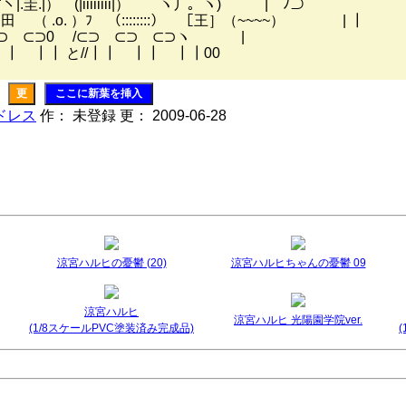
￣"ヽ|.圭.|）￣(|iiiiiiii|）￣￣ヽ丿｡ﾟヽ)￣￣￣| ﾉ⊃
田 （ .o. ）ﾌ （::::::::） ［王］（~~~~） | ┃
⊃ ⊂⊃0 /⊂⊃ ⊂⊃ ⊂⊃ヽ |
┃┃ と//┃┃ ┃┃ ┃┃00
更
ここに新葉を挿入
ドレス
作： 未登録 更： 2009-06-28
涼宮ハルヒの憂鬱 (20)
涼宮ハルヒちゃんの憂鬱 09
涼宮ハルヒ
涼宮ハルヒ 光陽園学院ver.
(1/8スケールPVC塗装済み完成品)