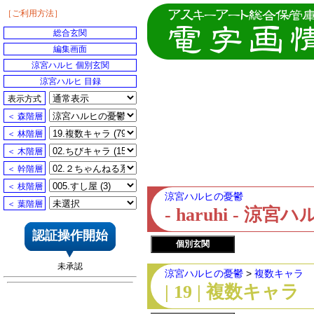
［ご利用方法］
総合玄関
編集画面
涼宮ハルヒ 個別玄関
涼宮ハルヒ 目録
表示方式
＜ 森階層
＜ 林階層
＜ 木階層
＜ 幹階層
＜ 枝階層
涼宮ハルヒの憂鬱
＜ 葉階層
- haruhi - 
認証操作開始
個別玄関
未承認
涼宮ハルヒの憂鬱
>
複数キャラ
| 19 | 複数キャラ