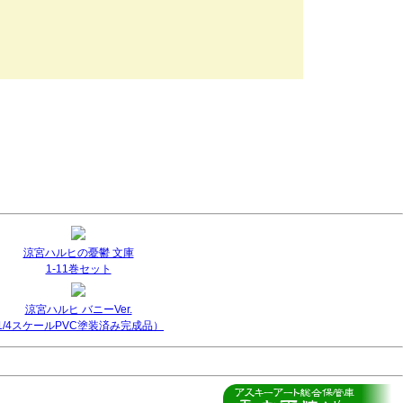
涼宮ハルヒの憂鬱 文庫
1-11巻セット
涼宮ハルヒ バニーVer.
(1/4スケールPVC塗装済み完成品）