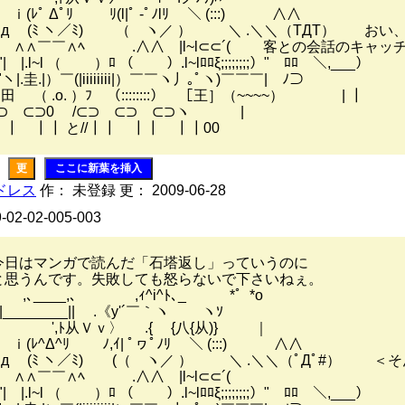
ﾚﾟ Δﾟﾘ ﾘ(l|ﾟ -ﾟﾉlﾘ ＼ (:::) ∧∧
(ﾐ ヽ／ﾐ) （ ヽ／ ） ＼ .＼＼（TДT） おい
 ∧∧￣￣∧ﾍ￣￣￣ .∧∧￣|l~l⊂⊂´( 客との会話のキャ
| |.l~l （ ）ﾛ （ ）.l~lﾛﾛξ;;;;;;;;）" ﾛﾛ ＼
￣"ヽ|.圭.|）￣(|iiiiiiii|）￣￣ヽ丿｡ﾟヽ)￣￣￣| ﾉ⊃
田 （ .o. ）ﾌ （::::::::） ［王］（~~~~） | ┃
⊃ ⊂⊃0 /⊂⊃ ⊂⊃ ⊂⊃ヽ |
┃┃ と//┃┃ ┃┃ ┃┃00
更
ここに新葉を挿入
ドレス
作： 未登録 更： 2009-06-28
9-02-02-005-003
今日はマンガで読んだ「石塔返し」っていうのに
と思うんです。失敗しても怒らないで下さいねぇ。
､____,､ ,ｨ^i^ﾄ､_ *゜*o
_______|| .《y'´￣｀ヽ ヽｿ
ｖ〉 .{ {八{从)} ｜
ﾚ^Δ^ﾘ ﾉ,ｲ| ﾟヮﾟﾉﾘ ＼ (:::) ∧∧
(ﾐ ヽ／ﾐ) (（ ヽ／ ） ＼ .＼＼（ﾟДﾟ#） ＜
∧∧￣￣∧ﾍ￣￣￣ .∧∧￣|l~l⊂⊂´(
|.l~l （ ）ﾛ （ ）.l~lﾛﾛξ;;;;;;;;）" ﾛﾛ ＼,___）