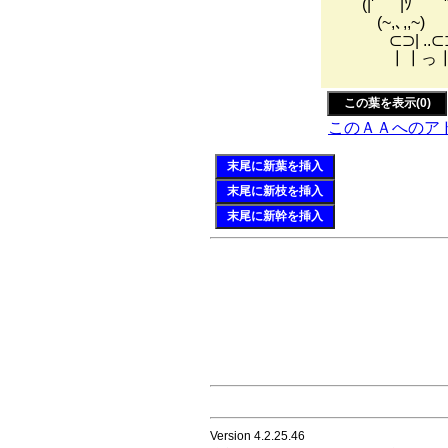
￣´(|'¨¨｀|ｿ￣
(~,､,,~) 
⊂⊃| ..⊂
┃┃っ┃┃ 
この葉を表示(0)
このＡＡへのア
末尾に新葉を挿入
末尾に新枝を挿入
末尾に新幹を挿入
Version 4.2.25.46