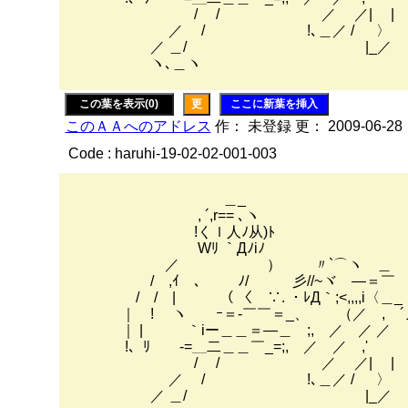
/ / ／ ／| |
／ / !､＿／ / 〉
／ ＿/ |_／
ヽ､＿ヽ
この葉を表示(0)
更
ここに新葉を挿入
このＡＡへのアドレス
作： 未登録 更： 2009-06-28
Code : haruhi-19-02-02-001-003
＿_
, ´,r== ､ヽ
!くｌ人ﾉ从)ﾄ
Wﾘ ｀Дﾉiﾉ
／ ） 〃`⌒ヽ ＿
/ ,ｲ 、 ﾉ/ 彡//~ヾゝ―＝￣ 
/ / | （ 〈 ∵. ・ﾚД｀;<,,,,i〈
｜ ! ヽ ｰ＝-￣￣＝_、 （／ , ´ノ 
｜ | ｀iー＿＿＝―＿ ;, ／ ／ ／
!、ﾘ -=＿二＿＿￣_=;, ／ ／ ,'
/ / ／ ／| |
／ / !､＿／ / 〉
／ ＿/ |_／