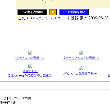
ヽ､＿ヽ
この葉を表示(0)
更
ここに新葉を挿入
このＡＡへのアドレス
作： 未登録 更： 2009-06-28
涼宮ハルヒの憂鬱 (20)
涼宮ハルヒちゃんの憂鬱 09
涼宮ハルヒ
涼宮ハルヒ 光陽園学院ver.
(1/8スケールPVC塗装済み完成品)
|| (C) 2006 SOS団
8 世界群歩行者達