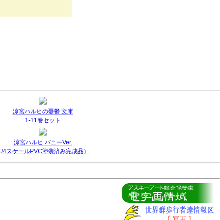
涼宮ハルヒの憂鬱 文庫
1-11巻セット
涼宮ハルヒ バニーVer.
(1/4スケールPVC塗装済み完成品）