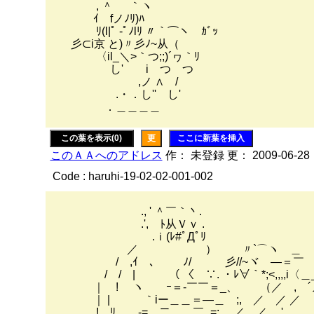
, ＾ ｀ヽ
ｲ fノﾉﾘ)ﾊ
ﾘ(l|ﾟ -ﾟﾉlﾘ 〃｀⌒ヽ ｶﾞｯ
彡⊂i京 と)〃彡ﾉ~从（ゞ
〈il_＼>｀つ;;)´ヮ｀ﾘ
し' i つ つ
,ノ ∧ /
.・．し'' し'
．＿＿＿＿
この葉を表示(0)
更
ここに新葉を挿入
このＡＡへのアドレス
作： 未登録 更： 2009-06-28
Code : haruhi-19-02-02-001-002
., ' ＾￣｀丶.
.', ﾄ从Ｖｖ .
.ｉ(ﾚ#ﾟДﾟﾘ
／ ） 〃`⌒ヽ ＿
/ ,ｲ 、 ﾉ/ 彡//~ヾゝ―＝￣ 
/ / | （ 〈 ∵. ・ﾚ∀｀*;<,,,,i〈
｜ ! ヽ ｰ＝-￣￣＝_、 （／ , ´ノ 
｜ | ｀iー＿＿＝―＿ ;, ／ ／ ／
!、ﾘ -=＿二＿＿￣_=;, ／ ／ ,'