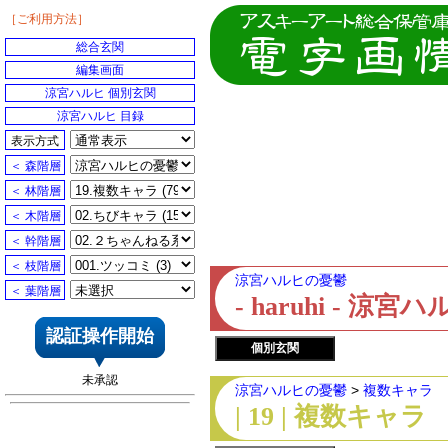
［ご利用方法］
総合玄関
編集画面
涼宮ハルヒ 個別玄関
涼宮ハルヒ 目録
表示方式
＜ 森階層
＜ 林階層
＜ 木階層
＜ 幹階層
＜ 枝階層
涼宮ハルヒの憂鬱
＜ 葉階層
- haruhi - 
認証操作開始
個別玄関
未承認
涼宮ハルヒの憂鬱
>
複数キャラ
| 19 | 複数キャラ