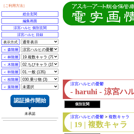
［ご利用方法］
総合玄関
編集画面
涼宮ハルヒ 個別玄関
涼宮ハルヒ 目録
表示方式
＜ 森階層
＜ 林階層
＜ 木階層
＜ 幹階層
＜ 枝階層
涼宮ハルヒの憂鬱
＜ 葉階層
- haruhi - 
認証操作開始
個別玄関
未承認
涼宮ハルヒの憂鬱
>
複数キャラ
| 19 | 複数キャラ