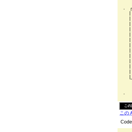
┌
. 
| 
| |
| 
| 
| 
| |
| 
| 
| 
| 
|_
|
||
.
この
この
Code 