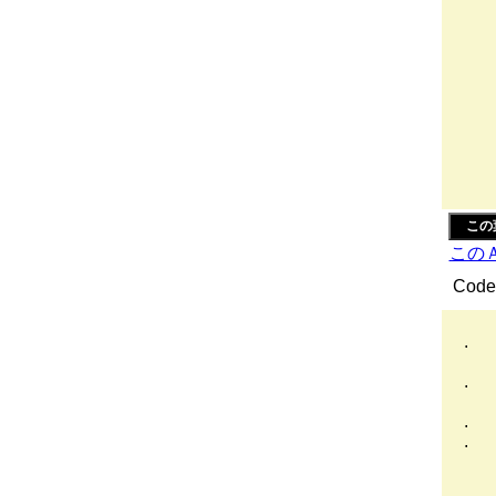
ｿ
(
ｚ
「
'-
.(
ヽ
この
この
Code 
. 
,
. 
/（
. 
. 
|:
ﾉ;;