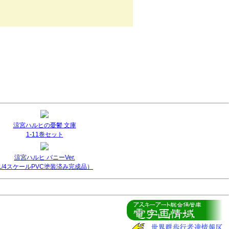
涼宮ハルヒの憂鬱 文庫
1-11巻セット
涼宮ハルヒ バニーVer.
(1/4スケールPVC塗装済み完成品）