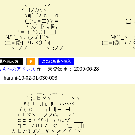
､＾ ｀ﾉノ ､＾ 
ｲ fノﾉハヽ ｲ fノ
)l|ﾟ -ﾟﾉl o､__,o ｿ)l|ﾟ -ﾟﾉl
_( つ＝二(◎ﾆ= (_( つ＝二
 ん'_|j〉.,-|9|, ｚ ん'_|j〉
＝（_/つ､).|...|__|| 「＝（_/つ､).|
l/⌒_ヽ .（／./ |I⌒>、 '-l/⌒_ヽ .（／./
二＝[◎]＿/ lﾉ〈(）`ii| .(二＝[◎]＿/ lﾉ〈(）
;,ノノ .ヽ;,;ノノ ヽ;,ノノ 
葉を表示(0)
更
ここに新葉を挿入
ＡＡへのアドレス
作： 未登録 更： 2009-06-28
: haruhi-19-02-01-030-003
, -‐- .、 , -‐-ｰ .、
'::;〃i::iヾヾ ヽヾ
ﾊ {;;ｌ;;l;;|;j;;i;}l ,ハハバゝ
（::!┯ ┯l!| i| ─ ─i!
i:::l::ヾヽ - ノノiﾊ､. - ノ’
!:::l:::::::〈ヾ/ﾞﾉi /〈にづ┓___
::|::::_.ノＵＵZゝぐ___,/＿_||卅]
;l;;;;~,'(_,(ソ__//ﾞ＞ .> ／ヾ⌒ヾ