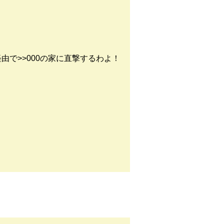
野経由で>>000の家に直撃するわよ！