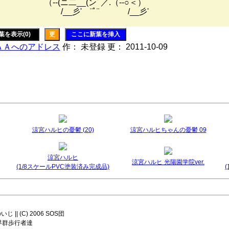
--(ニ二__(ンﾞ／.（--○＜）
 ゞ/__彡' ¨ﾟ¨ ゞ/__彡'
葉を表示(0)
更
ここに新葉を挿入
ＡＡへのアドレス
作： 未登録 更： 2011-10-09
涼宮ハルヒの憂鬱 (20)
涼宮ハルヒちゃんの憂鬱 09
涼宮ハルヒ
涼宮ハルヒ 光陽園学院ver.
(1/8スケールPVC塗装済み完成品)
|| (C) 2006 SOS団
8 世界群歩行者達