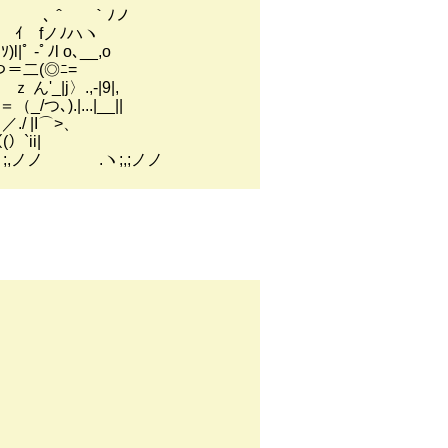
｀ﾉノ
ﾉハヽ
 o､__,o
(◎ﾆ=
.,-|9|,
...|__||
 |I⌒>、
`ii|
.ヽ;,;ノノ