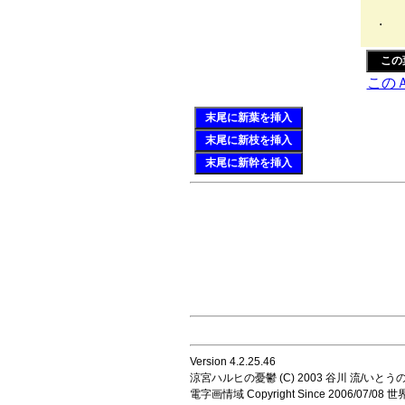
（
.
この
この
末尾に新葉を挿入
末尾に新枝を挿入
末尾に新幹を挿入
Version 4.2.25.46
涼宮ハルヒの憂鬱 (C) 2003 谷川 流/いとうのいじ 
電字画情域 Copyright Since 2006/07/0