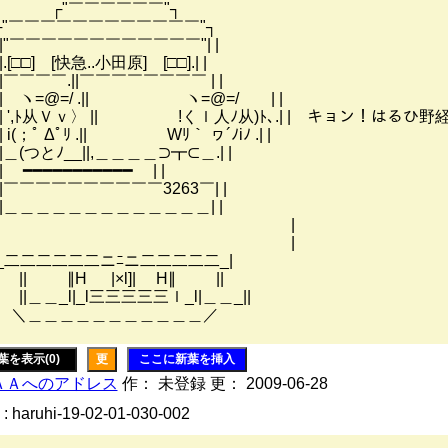
"￣￣￣￣￣￣"┐
┌"￣￣￣￣￣￣￣￣￣￣￣￣"┐
|"￣￣￣￣￣￣￣￣￣￣￣￣"| |
.[□□] [快急..小田原] [□□].| |
|￣￣￣￣.||￣￣￣￣￣￣￣￣ | |
| ヽ=@=/ .|| ヽ=@=/ | |
| ',ﾄ从Ｖｖ〉 || !くｌ人ﾉ从)ﾄ､.| | キョン！はるひ
 i(；ﾟ Δﾟﾘ .|| Wﾘ｀ ヮ´ﾉiﾉ .| |
|＿(つとﾉ__||,＿＿＿＿⊃┳⊂＿.| |
| ━━━━━━━━━━━ | |
|￣￣￣￣￣￣￣￣￣￣3263￣| |
|＿＿＿＿＿＿＿＿＿＿＿＿＿| |
| |
| |
二二二二二二ニﾆニ二二二二二_|
| ∥H |×l]| H∥ ||
＿＿_l|_l三三三三三ｌ_l|＿＿_||
 ＼＿＿＿＿＿＿＿＿＿＿＿／
葉を表示(0)
更
ここに新葉を挿入
ＡＡへのアドレス
作： 未登録 更： 2009-06-28
: haruhi-19-02-01-030-002