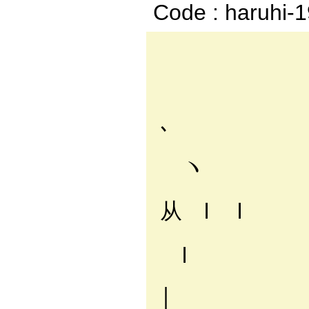
Code : haruhi-
, 
／ 
､
〃
ヽ
ﾘ 
从 l l
（l
l
l |
│