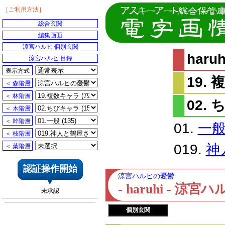
［ご利用方法］
総合玄関
編集画面
涼宮ハルヒ 個別玄関
har
涼宮ハルヒ 目録
表示方式
19.
＜ 森階層
＜ 林階層
02.
＜ 木階層
＜ 幹階層
01.
一
＜ 枝階層
019.
神
＜ 葉階層
認証操作開始
涼宮ハルヒの憂鬱
- haruhi - 
未承認
個別玄関