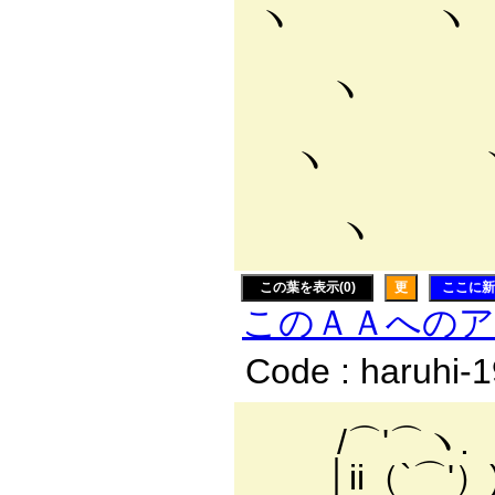
ヽ ヽ 
/ | 
ヽ ヽ
/ !/
ヽ ヽ
/ ／
ヽ ヽ
この葉を表示(0)
更
ここに新
このＡＡへの
Code : haruhi-
/⌒'⌒ヽ.
│ii（`⌒'）