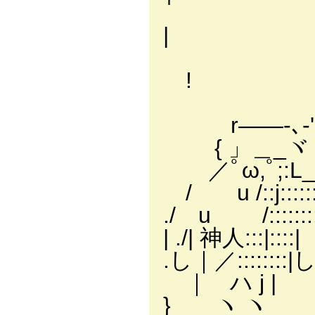
,'
|
,'.
!
＿ , 
r――-､-''､
{ 」＿_
／ﾟω,ﾟ;:L
/ u /::j::
./ u /:
| ./| 神人
.し｜／:::
｜ ハ 
} ヽ ヽ