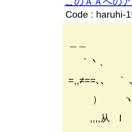
このＡＡへの
Code : haruhi-
＿＿
,
｀丶、
=,,≠==､､ ｀ 
〃
） 
ﾘ
,,,,从 l 
（