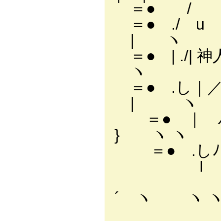
＝● / u /::
＝● ./ u
| ヽ
＝● | ./|
ヽ
＝● .し｜／
| ヽ
＝● ｜
} ヽ ヽ
＝● .しﾉ 
ｌ 
/ ｌ
´ ヽ ヽ 
/ │ 