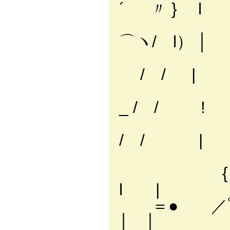
´ 〃 } l
l 
⌒ヽ/ l） │
,
/ / |
,'
_ / / !
＿ ,
/ / |
r――-､-''
{ 」＿
l |
＝● ／ﾟω,
│ │