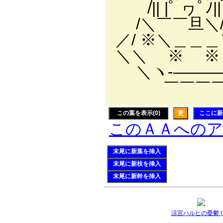
/|| |ﾟ ヮﾟ
/＼￣￣旦＼/ﾟ
／/ ※＼＿＿＿
＼＼ ※ ※ 
＼ヽ-―――
￣￣￣￣
この葉を表示(0)
更
ここに新
このＡＡへの
末尾に新葉を挿入
末尾に新枝を挿入
末尾に新幹を挿入
涼宮ハルヒの憂鬱 (2