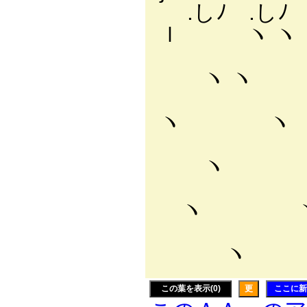
.しﾉ .し
ｌ ヽ ヽ
/ ｌ 
ヽ ヽ
/ │ /
ヽ ヽ 
/ | ,
ヽ ヽ
/ !/
ヽ ヽ
/ ／ 
ヽ ＼
この葉を表示(0)
更
ここに新