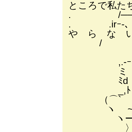
ところで私たち
. /──
. .ir
や ら な 
/ ｀X
,.-ｰｰ
ミ（(`
ﾐd；ﾟД)
_,ﾄ `
（⌒` ⌒ヽ
ヽ ~~⌒γ⌒
ヽー―'^ー
〉 | 