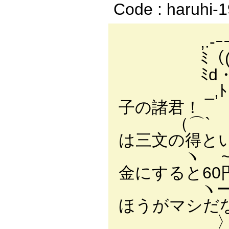
Code : haruhi-
,.-ｰｰ 
ﾐ（(`
ﾐd・ω・
_,ﾄ -
子の諸君！
（⌒` ⌒ヽ
は三文の得と
ヽ ~~⌒γ⌒
金にすると60
ヽー―'^ー
ほうがマシだ
〉 |