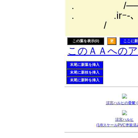
. /──
. .irｰ
/ ｀X
この葉を表示(0)
更
ここに新
このＡＡへの
末尾に新葉を挿入
末尾に新枝を挿入
末尾に新幹を挿入
涼宮ハルヒの憂鬱 (2
涼宮ハルヒ
(1/8スケールPVC塗装済