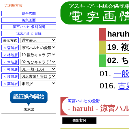
［ご利用方法］
総合玄関
編集画面
涼宮ハルヒ 個別玄関
har
涼宮ハルヒ 目録
表示方式
19.
＜ 森階層
＜ 林階層
02.
＜ 木階層
＜ 幹階層
01.
一
＜ 枝階層
016.
古
＜ 葉階層
認証操作開始
涼宮ハルヒの憂鬱
- haruhi - 
未承認
個別玄関