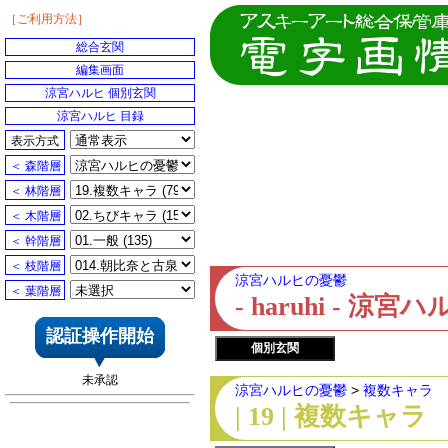
［ご利用方法］
総合玄関
編集画面
涼宮ハルヒ 個別玄関
涼宮ハルヒ 目録
表示方式
＜ 森階層
＜ 林階層
＜ 木階層
＜ 幹階層
＜ 枝階層
涼宮ハルヒの憂鬱
＜ 葉階層
- haruhi - 
認証操作開始
個別玄関
未承認
涼宮ハルヒの憂鬱
>
複数キャラ
| 19 | 複数キャラ