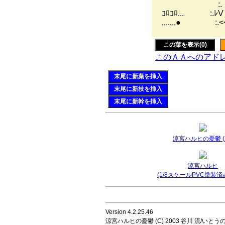
:.（;ﾟд
ｺﾛｺﾛ... :
,,..,,,●
この葉を表示(0)
このＡＡへのアド
末尾に新葉を挿入
末尾に新枝を挿入
末尾に新幹を挿入
涼宮ハルヒの憂鬱 (2
涼宮ハルヒ
(1/8スケールPVC塗装済
Version 4.2.25.46
涼宮ハルヒの憂鬱 (C) 2003 谷川 流/いとうのいじ 