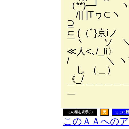
（**)─┘ 
/|
⊇ 
⊂ (
￣丶 ソ 
≪人<
/ ＼ ヽ＼
し （
《_/ ヽ
￣￣￣￣￣￣￣￣
￣
この葉を表示(0)
更
ここに新
このＡＡへの