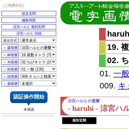
［ご利用方法］
総合玄関
編集画面
涼宮ハルヒ 個別玄関
har
涼宮ハルヒ 目録
表示方式
19.
＜ 森階層
＜ 林階層
02.
＜ 木階層
＜ 幹階層
01.
一
＜ 枝階層
009.
キ
＜ 葉階層
認証操作開始
涼宮ハルヒの憂鬱
- haruhi - 
未承認
個別玄関