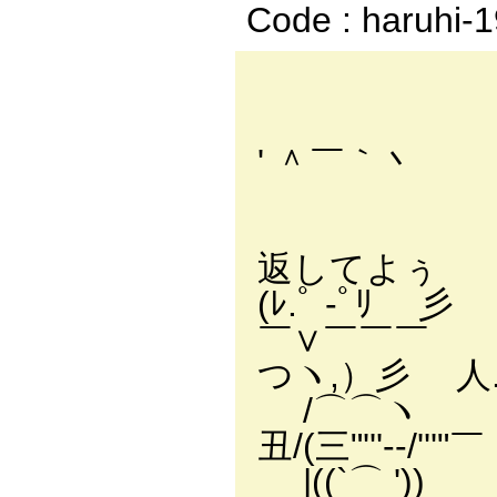
Code : haruhi-
' ＾￣｀丶
', 
返
(ﾚ.ﾟ -ﾟﾘ 彡
￣
つヽ,）彡 人.
/
丑/(三"'''--/'''"￣
|(