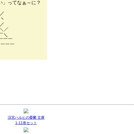
い」ってなぁ～に？
／／
＾ヽ
 ／
＼／
￣＼
￣￣
￣￣
涼宮ハルヒの憂鬱 文庫
1-11巻セット