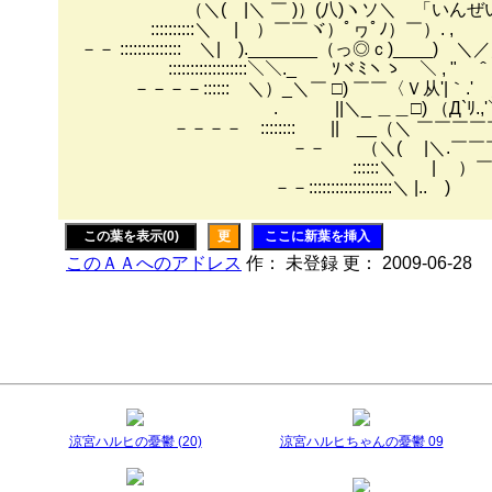
（＼( |＼ ￣ )）(八)ヽソ＼ 「いんぜ
::::::::::＼ | ）￣￣ヾ）ﾟヮﾟﾉ）￣）. ,
－－ :::::::::::::: ＼| )._______（っ◎ｃ)____) ＼
::::::::::::::::::＼＼._ ｿヾﾐヽゝ ＼ , "￣
－－－－:::::: ＼）_＼￣ □) ￣￣〈Ｖ从'|｀.'
. ||＼_ ＿＿□) （Д`ﾘ.,'
－－－－ :::::::: || __（＼ ￣￣￣￣
－－ （＼( |＼.￣￣￣
::::::＼ | ）￣￣
－－:::::::::::::::::::＼ |.. )
この葉を表示(0)
更
ここに新葉を挿入
このＡＡへのアドレス
作： 未登録 更： 2009-06-28
涼宮ハルヒの憂鬱 (20)
涼宮ハルヒちゃんの憂鬱 09