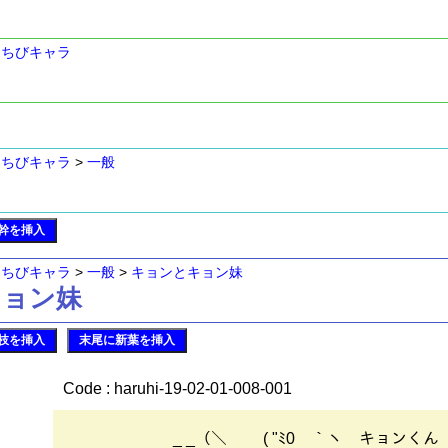
>
ちびキャラ
>
ちびキャラ
>
一般
幹を挿入
>
ちびキャラ
>
一般
>
キョンとキョン妹
とキョン妹
枝を挿入
末尾に新葉を挿入
Code : haruhi-19-02-01-008-001
_ _（＼ ￣￣( "ﾐ0￣｀ヽ キョンくん