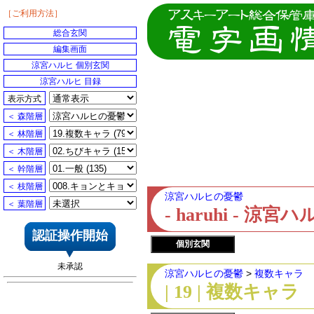
［ご利用方法］
総合玄関
編集画面
涼宮ハルヒ 個別玄関
涼宮ハルヒ 目録
表示方式
＜ 森階層
＜ 林階層
＜ 木階層
＜ 幹階層
＜ 枝階層
涼宮ハルヒの憂鬱
＜ 葉階層
- haruhi - 
認証操作開始
個別玄関
未承認
涼宮ハルヒの憂鬱
>
複数キャラ
| 19 | 複数キャラ