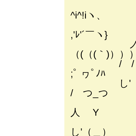
ノ ／ 
^i^!iヽ、
,'ﾚ'´￣ヽ}
（(（(｀)））
/
;ﾟ ヮﾟﾉﾊ
し
/ つ_つ
人 Y
し'（＿）