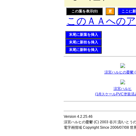
この葉を表示(0)
更
ここに新
このＡＡへの
末尾に新葉を挿入
末尾に新枝を挿入
末尾に新幹を挿入
涼宮ハルヒの憂鬱 (2
涼宮ハルヒ
(1/8スケールPVC塗装済
Version 4.2.25.46
涼宮ハルヒの憂鬱 (C) 2003 谷川 流/いとうのいじ 
電字画情域 Copyright Since 2006/07/0