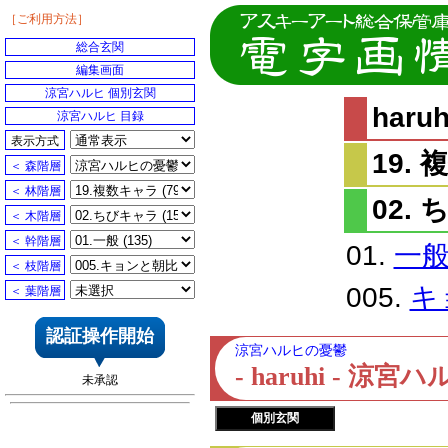
［ご利用方法］
総合玄関
編集画面
涼宮ハルヒ 個別玄関
har
涼宮ハルヒ 目録
表示方式
19.
＜ 森階層
＜ 林階層
02.
＜ 木階層
＜ 幹階層
01.
一
＜ 枝階層
005.
キ
＜ 葉階層
認証操作開始
涼宮ハルヒの憂鬱
- haruhi - 
未承認
個別玄関