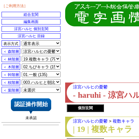
［ご利用方法］
総合玄関
編集画面
涼宮ハルヒ 個別玄関
涼宮ハルヒ 目録
表示方式
＜ 森階層
＜ 林階層
＜ 木階層
＜ 幹階層
＜ 枝階層
涼宮ハルヒの憂鬱
＜ 葉階層
- haruhi - 
認証操作開始
個別玄関
未承認
涼宮ハルヒの憂鬱
>
複数キャラ
| 19 | 複数キャラ