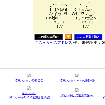
＿_
.ノ"'￣｀ヽ , ´,r== ､ヽ
{ {八{从)} !くｌ人ﾉ从)!
ﾉ,ｲηﾟヮﾟﾉﾘ Wﾘ｀ワ´ﾉﾘ_ノ|
(＠J;|⊂） （i」つ丗⊇ヾ|
ヾJ/_ｌ〉 ぐ/_ｌ〉
し'ﾉ し'ﾉ
この葉を表示(0)
更
ここに新葉を挿入
このＡＡへのアドレス
作： 未登録 更： 200
涼宮ハルヒの憂鬱 (20)
涼宮ハルヒちゃんの憂鬱 09
涼宮ハルヒ
涼宮ハルヒ 光陽園学院ver.
(1/8スケールPVC塗装済み完成品)