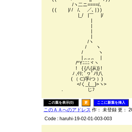
/ヽ二ニ====/､
( ( |/ / /､ ／､ | ) )
|_/ |￣ |/
|
|
|
|
/ヽ
/ ヽ
/ ヽ
| ,､,､,､ |
/^Yﾆﾆﾆヾヽ
! { {八{从)} !
ﾉ ,ｲﾘ; ﾟヮﾟﾉﾘ八
( （ ⊂)孚iつ ）)
</く_{__}>ヽ>
. じﾌ
この葉を表示(0)
更
ここに新葉を挿入
このＡＡへのアドレス
作： 未登録 更： 200
Code : haruhi-19-02-01-003-003