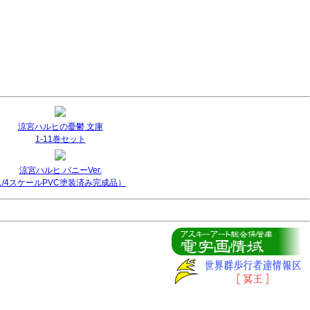
涼宮ハルヒの憂鬱 文庫
1-11巻セット
涼宮ハルヒ バニーVer.
(1/4スケールPVC塗装済み完成品）