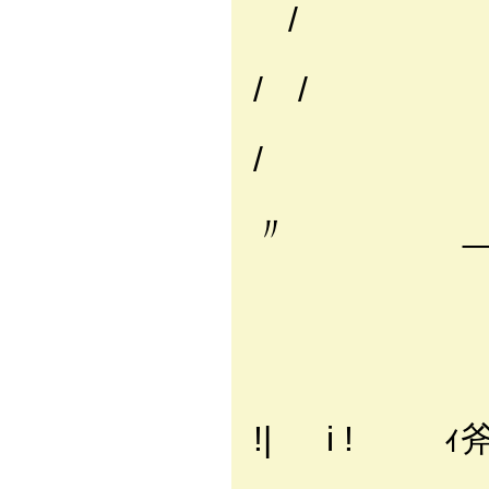
| l ｒ
/
|_
/ 
〃 __/
///7,
!| i 
!| i ! 