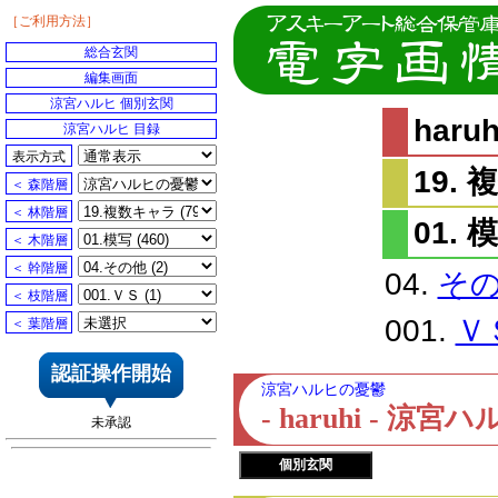
［ご利用方法］
総合玄関
編集画面
涼宮ハルヒ 個別玄関
har
涼宮ハルヒ 目録
表示方式
19.
＜ 森階層
＜ 林階層
01. 
＜ 木階層
＜ 幹階層
04.
そ
＜ 枝階層
001.
Ｖ
＜ 葉階層
認証操作開始
涼宮ハルヒの憂鬱
- haruhi - 
未承認
個別玄関