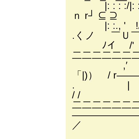
|: : : 
ｎ r┘ ⊆ ⊇
|: :., 
.くノ ￣Ｕ
ﾉイ /' 
二二二二二二
,′ | 
「|)） / r
. | |
/ /
二二二二二二二
―――――――
_ ｍ 