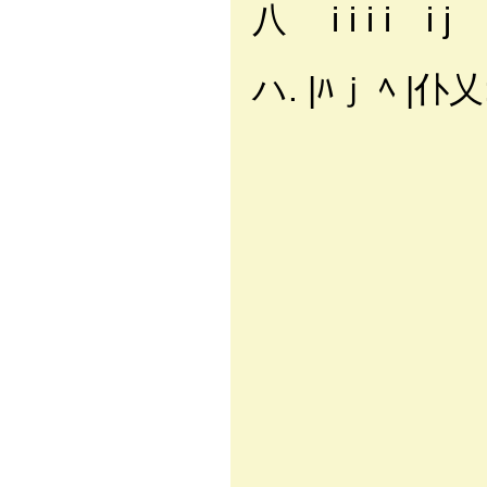
八 i i i i
ハ. |ﾊｊ ﾍ
'ｊ
/ 
/ / ヘ
/ /!
厶イi: !