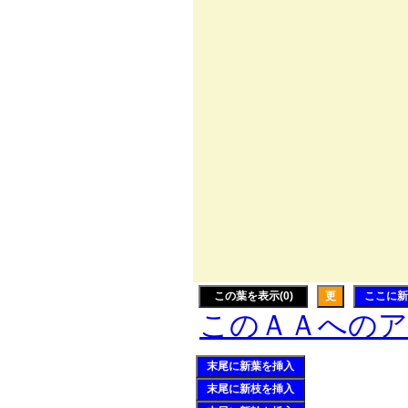
八!｀ヽ
）
,.
.〃￣
/ {
この葉を表示(0)
更
ここに新
このＡＡへの
末尾に新葉を挿入
末尾に新枝を挿入