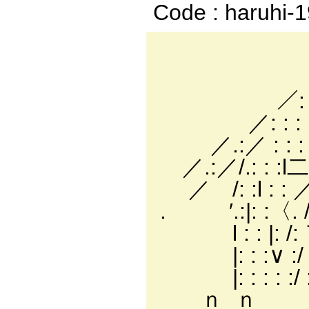
Code : haruhi-
／ : : :
／ : : : : 
／: : :┌─‐-./ : :
／: : : : :└‐≠７ : 
／.:／ : : : : :<.
／.:／/.: : :l二二
／ /: :l : : ／
. ′.:|: :〈. /:
l : : |: /:｀
|: : :∨ :/
|: : : :
_ｎ_ｎ__