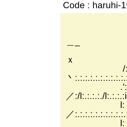
Code : haruhi-
,，-―
_ノ: : : 
＿_
. ': : : : :__
ｘ
/: : : : : (: : :`
丶:.:.:.:.:.:.:.:.:.:
.': : : : : : 
／:/l:.:.:.:./l:.:.:.:i
l: : : : : : : l
／:.:.:.:.:.:.:.:.:.:.:.
l: : : : : : : ',