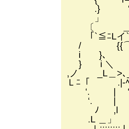
.} ‘. ,}:
」 ‘./l:
〔 ＿」ノl::::
「`≦ﾆLイ`v':::::
/ {{⌒!:::/::::
i }、 〈::::}
} i ＼ 〈^ァ
,ノ _L＿>､__
Ｌﾆ「 .|-ﾍ 7-
‘. | ‘､/::::::::
‘. | .'::::::::
ﾉ ,l .':::::::::
.L ＿」 ':::::::::/
.ｌ:::::::: | ':::