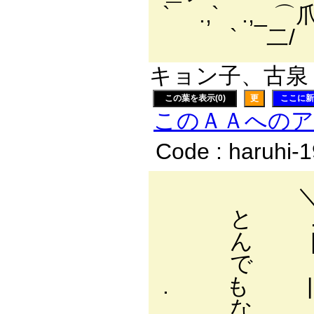
` .,` .,_ 
` 二/ ｀¨
キョン子、古泉 
この葉を表示(0)
更
ここに新
このＡＡへの
Code : haruhi-
＼ l 
と .| -
ん | ＿
で | _r''"
. も | /: : : 
な | /イ: : ∧}