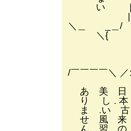
い | } 「Tﾌ└
| 〈ヾ ≧= ﾁ
＼＿ _＿/ } 
＼{ ∧二」
} ..斗
ﾔ ＿＿ 
斗≧:. :
/￣￣￣￣＼ ／:.
＼:. :.
あ 美 日 |:.
り し . 本 
ま .い 古
せ 風 来
ん 習 の 