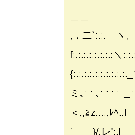
＿＿
,，二`:.:.￣ヽ、
f:.:.:.:.:.:.:.:＼:.:
＿
{:.:.:.:.:.:.:.:.:
＿ ,
ミ､:.:.､:.:.:.:.＿
-‐ ≧ヽ
＜,,≧z:.:.;ﾚﾍ:.l
,，':.:.
´ }/.レ':.l