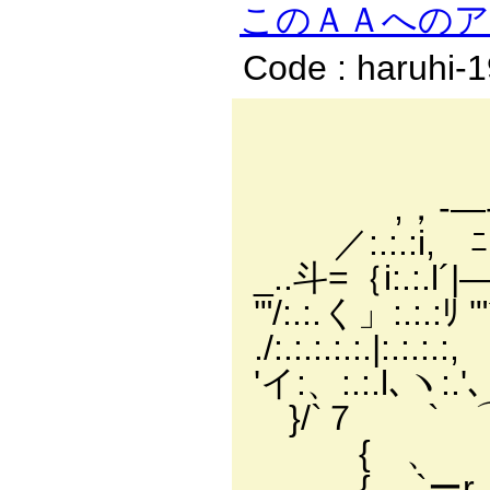
このＡＡへの
Code : haruhi-
_
r―-､_
,，-―-ミ ,，---
／:.:.:i, ﾆ＞ヽ. ':
_..斗=｛i:.:.l´|
'"/:.:.く」:.:
./:.:.:.:.:.|
'イ:、:.:.l､ヽ
}/`７ ` ⌒¨¨
{ 、 .
{ `ーr―r―