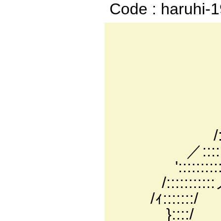
Code : haruhi-
r-y⌒ 
':::/｀く:
/イ:::::::::
'::::::::::::
.':::::::::::
,:i::｛:::
/:lｲ:'.:
／:::::::Ｙ｝::
':::::::::::∠'.
/:::::::::::ノ ｝:
/ｨ:::::::/ }::l 
}::::/ }::l 