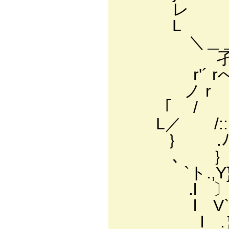
レ --く}::l＼
L ￣孑- ､.|
＼＿＿ /ノ ri lⅥ
孑'"`Lﾊ_ﾊ」:Lﾘ
r'´ rへ /:::::
ノ r .r'::::
「 / ,ﾉ:::::::
L／ /::::::⌒r'/
｝ .ﾉ::::::::::::
､ ｝:; -ミ::::｝:
`ト.,Y} Y:::::
.l 〕| , i ､ ｝
l V`.Lレﾉ､:::
l .｝ /l 