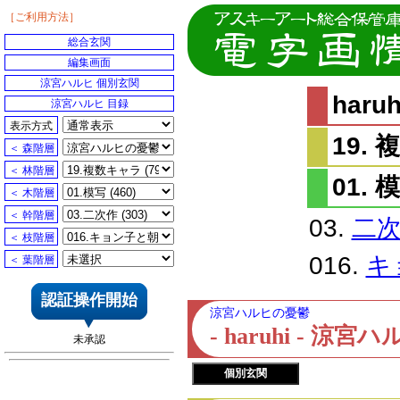
［ご利用方法］
総合玄関
編集画面
涼宮ハルヒ 個別玄関
har
涼宮ハルヒ 目録
表示方式
19.
＜ 森階層
＜ 林階層
01. 
＜ 木階層
＜ 幹階層
03.
二
＜ 枝階層
016.
キ
＜ 葉階層
認証操作開始
涼宮ハルヒの憂鬱
- haruhi - 
未承認
個別玄関