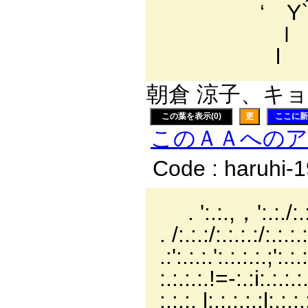
‘ Y` 
ｌ .
l l ` ァ
朝倉 涼子、キョン
この葉を表示(0)
更
ここに新
このＡＡへの
Code : haruhi-
. ':.:.,，':.
. /:.:.:/:.:.
.:':.:.:.':.:.
:.:.:.:.!=-:.:i
:.:.:. l:.:.:.