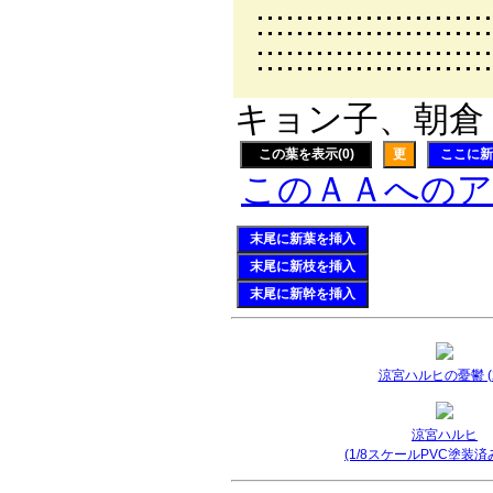
::::::::
:::::::
キョン子、朝倉 涼
この葉を表示(0)
更
ここに新
このＡＡへの
末尾に新葉を挿入
末尾に新枝を挿入
末尾に新幹を挿入
涼宮ハルヒの憂鬱 (2
涼宮ハルヒ
(1/8スケールPVC塗装済