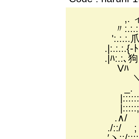
,. ィﾆ二
〃:.:.:.:.:.､
':.:.:.爪:.:.:.ﾄ､
.|:.:.:.{-ﾄ＼|
.|ﾊ:.:､狗 j 〝~
Vﾊ `_, 
＼`ー ' 
_. -=＝
|::::::::::::
|:::::; -￢f-､/
.∧/ ｀i::::
./::/ ; ---ミ.ﾊ
′ヽ::/::::::::::::