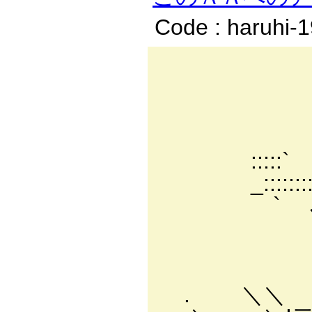
Code : haruhi-
.l
|￣￣|_
二| |
|＿＿|
:::::` . 
_:::::::::::`
` ､:::::
` ､:::
｀¨７:.
｝ }:.:.
. ＼＼ ｀ヽ ヽ: