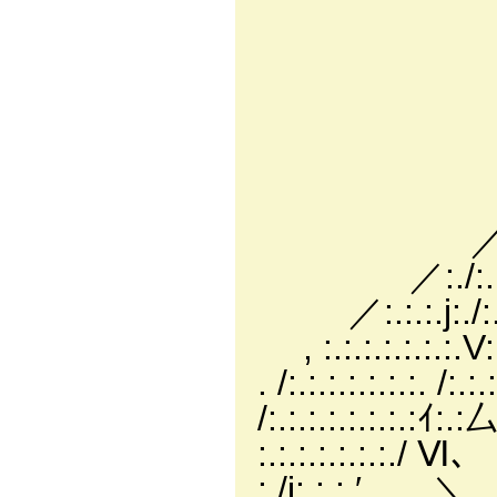
.}ﾞﾝ:.>､
}ｲ 仄7:::
. -- ﾐ ｲ/
ｧ' : : i､_
＿__,､ ノｲ:,ｨ
,， ´:.:.:.:.:
／:.:.:.:.:.:.
／:./:.:.:.:.:.
／:.:.:.j:./:.:
, :.:.:.:.:.:
. /:.:.:.:.:.
/:.:.:.:.:.:.
:.:.:.:.:.:.:./
: /i:.:.: ′ ＼ 