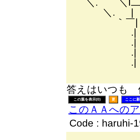
＼. ＼I二二 } `
＼. | | Lr
｀￣| |-‐ ヽ
.| | ＞ミ:::
.| | ＼. ＼
.| | 
.| 
＼＞
答えはいつも 俺
この葉を表示(0)
更
ここに新
このＡＡへの
Code : haruhi-