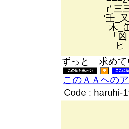
r' 三三 
‘壬_又_
木_缶
「凶 ﾆ
ヒ 
ずっと 求めてい
この葉を表示(0)
更
ここに新
このＡＡへの
Code : haruhi-
/:.≠´:.:.:.:.
/:.:.:.:.:. i:.