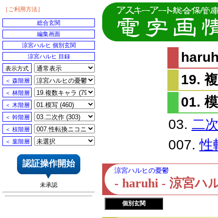
［ご利用方法］
総合玄関
編集画面
涼宮ハルヒ 個別玄関
har
涼宮ハルヒ 目録
表示方式
19.
＜ 森階層
＜ 林階層
01. 
＜ 木階層
＜ 幹階層
03.
二
＜ 枝階層
007.
性
＜ 葉階層
認証操作開始
涼宮ハルヒの憂鬱
- haruhi - 
未承認
個別玄関