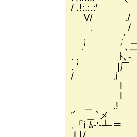
/ .!:.:.:′ ` .
V/ ./ ` l/ 入!
. / ﾉ⌒ｫく .i〉_
, .′ ／厂|:ﾄ〉/|::
.' ′ ､二二／ ﾉﾉ |.｜
. , ﾄ､- ７７ーr__＜
. ' |厂￣「￣二ﾆ==--
/ .i | . イ::
l } .／:::::::
l ト､ ./::::::
＿ .! .i ＼ /:
'´ ＿`メ .l .}
.「i ﾑ-'-┴‐＝ 
.Llﾉ , ':