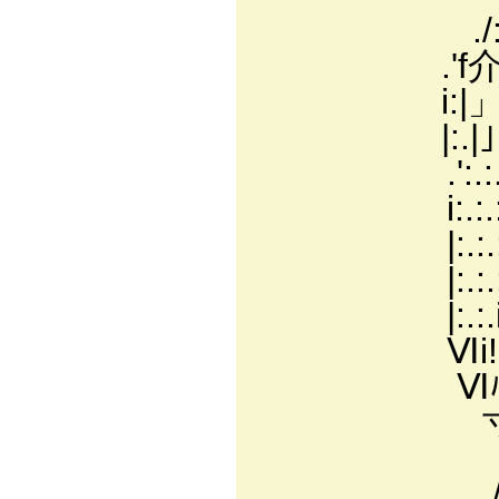
./:.:.:.:.:
.'f介:.i:
i:|」」!:l:
|:.|」」ﾊ
.':.:.
i:.:.:.:
|:.:.:.:.
|:.:.:.:
|:.:.i
Ⅵi!:
Ⅵﾊ廴＿＿
寸.厂
V 
./ ＼ 