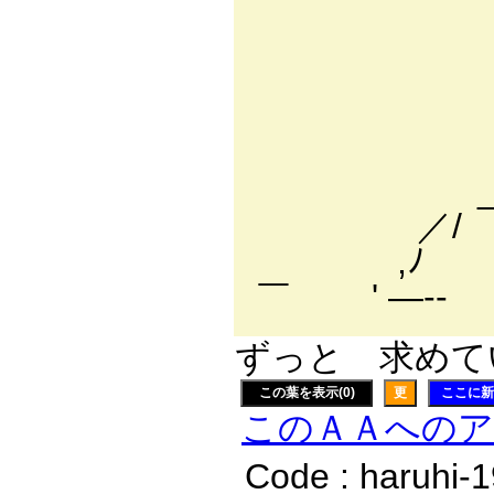
／:::::::
／:::::::::
／:::::::::::
, '￣/::::::::
, -‐/ {::::::
_/ ' ‘.::::::
／/ }::::::
,ﾉ `ー
￣ ' ―-
ずっと 求めてい
この葉を表示(0)
更
ここに新
このＡＡへの
Code : haruhi-