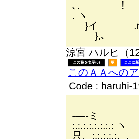
､. ！ |.
. ヽ r
}イ 
},､
涼宮 ハルヒ（124
この葉を表示(0)
更
ここに新
このＡＡへの
Code : haruhi-
＿
-―-ミ ||´￣|
:.:.:.:.:.:.:.:
只、:.:.:.: