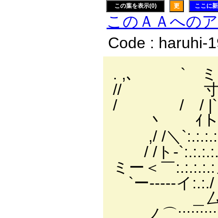
この葉を表示(0)
更
ここに新
このＡＡへの
Code : haruhi-
. ,､ ` ミト､
// 寸ﾊ ,，
/ / / |`:.i,ｲ! /イ
丶 ｲトl:.:.:.:.:
,/ /＼`:.:.:.:.:.:.
/ /ト-`:.:.:.:.:.
ミー＜￣:.:.:.:.:ノ:.
`ー-----イ:.
＿厶-―ァ=
_..ノ⌒::::