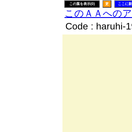
この葉を表示(0)
更
ここに新
このＡＡへの
Code : haruhi-
,
／:.
〃:.:
/:.:
|ﾊ:
＿__
_r＜:.,
／:.:_,|/
/ｲ:.:.Kﾌ