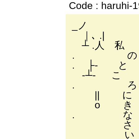
Code : haruhi-
_
｜､ .|
┴ .人 私
. の .' 
. ├‐ と i
‐┴‐ こ |
. ろ .〉
|| に i 
o き | 
. な |
さ | 
い | 