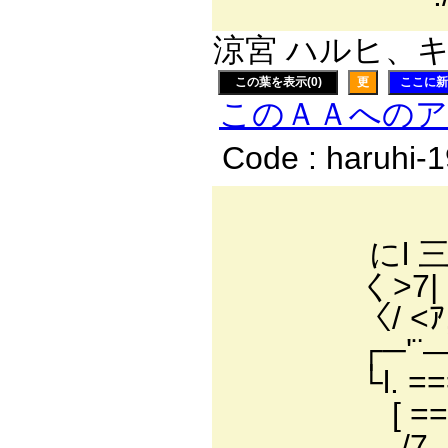
涼宮 ハルヒ、キョ
この葉を表示(0)
更
ここに新
このＡＡへの
Code : haruhi-
.
にl 三_
く>7| ==
〈/ <ｱ,
┌─'¨―
└l. ===
[ ====
/7 「