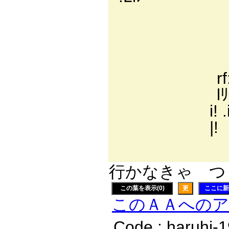
, '::::
, '::::
, ':::
, '::::
rf::i:r
lﾘ 厂
i! .i
|! ￣
ゞ､＿
行かなきゃ つま
この葉を表示(0)
更
ここに新
このＡＡへの
Code : haruhi-