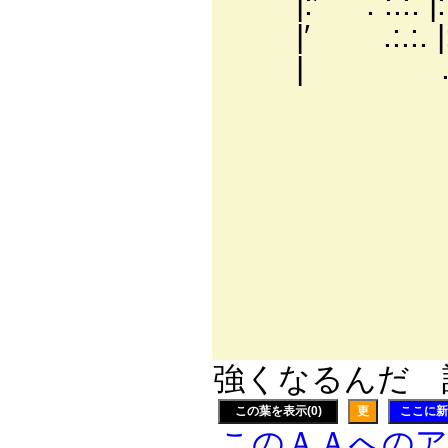
|:′ '. :.:. |
|′ .:.:. |:
| .:. |从 ‘
ヽ|:.:.:.'
|:.:.:.:ヽ
|:.:.:.:.:
|:.:.:.:.:
|:.:.: ﾊ
|:. / ／.
|:/ ／／:::::
|′ ／ /::::::
強くなるんだ 誰
この葉を表示(0)
更
ここに新
このＡＡへの