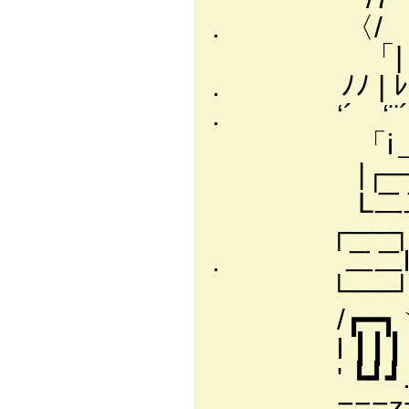
. 〈/ 
「| 「
. ﾉﾉ | ﾚ'
. ‘´ ‘¨´
「i＿
|┌─
L二二
┌──
. 二二l
└──
/┏━┓
l ┃┃┃ .
' ┗┛┛.
===z==