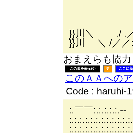
}/ ＼
＼ _
/＼／ 
}}川＼ .
}}川 ＼ /／／::
おまえらも協力し
この葉を表示(0)
更
ここに新
このＡＡへの
Code : haruhi-
:.￣￣:.:.:.:.:.‐-
:.:.:.:.:.:.:.:.:.:.:.:
:.:.:.:.:.:.:.:.:.:.:.: