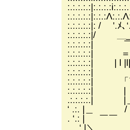
:.:.:.:.:|:
:.:.:.:.:|:.
:.:.:.:.:|: / '
:.:.:.:.:|/ ＿_
:.:.:.:.:| ￣ 
:.:.:.:.:| ＝
:.:.:.:.:| | 
:.:.:.:.:
:.:.:.:.:| 「￣
:.:.:.:.:
.:.:.:.:.
‘ .:. |＿ / |
. ‘.: | ￣￣ .|
‘.|＼ ＼＿＿＿／'