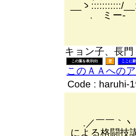
__ゝ:::::::::::/__
.ゞミー- .＿:.:.:
￣￣￣￣ ヽ:.:
ゝ..＿
キョン子、長門 有
この葉を表示(0)
更
ここに新
このＡＡへの
Code : haruhi-
､＿
＿＞ 
.／￣￣｀丶 ￣)
による格闘技