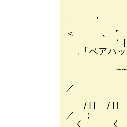
/ l:::::
＿ ， 
i l:::::::
＜ ､ 
‘ .| l:
.「ベアハッ
| /:::
~~~ ~
￣￣､￣￣´:
／ 
；. ヽ:::::
/ l l / l l r
／ ；
く く ・ ・ ・ .