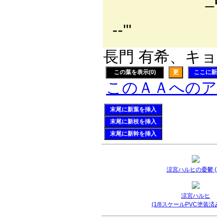
`
-‐'
長門 有希、キョン
この葉を表示(0)
更
ここに新
このＡＡへの
末尾に新葉を挿入
末尾に新枝を挿入
末尾に新幹を挿入
涼宮ハルヒの憂鬱 (2
涼宮ハルヒ
(1/8スケールPVC塗装済