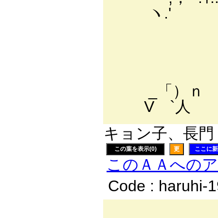
ヽ.' |ﾉ/(_)ﾏ:.
〈__ " l:.:.l
|_j- .|:.:.l
}从―ﾐヵヽ`'┬
ﾝ::::::::::'.'
_「）ｎ ワ::::::::
V `人 j〔:::::
キョン子、長門 有
この葉を表示(0)
更
ここに新
このＡＡへの
Code : haruhi-