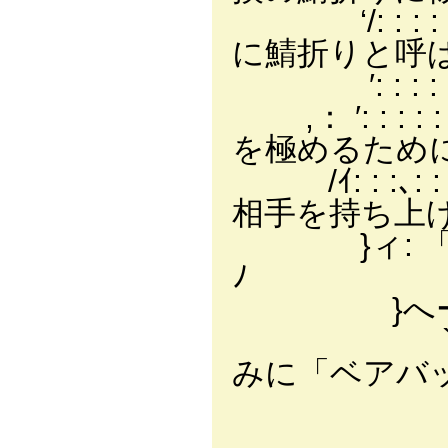
‘/: : : : : :
に鯖折りと呼
′: : : : : : : : 
,： ′: : : : : 
を極めるため
/ｲ: : :､: : :
相手を持ち上
}ィ: 「＼: :}､汽:
ﾉ 足腰の
}へー＼ ＼ '｀ /:
`ト､:У￣￣￣
みに「ベアバ
／ i:::::
~~