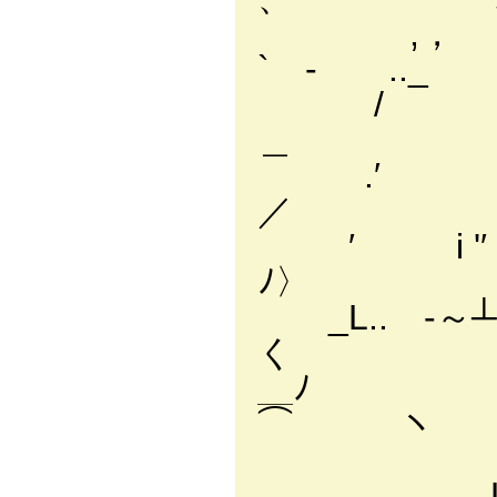
,， -
` - .._ ￣
/ 
＿ `
.′ ノ)└
／
′ i '
ﾉ
_L.. -～
＿ﾉ `
⌒ 
￣`
_L -