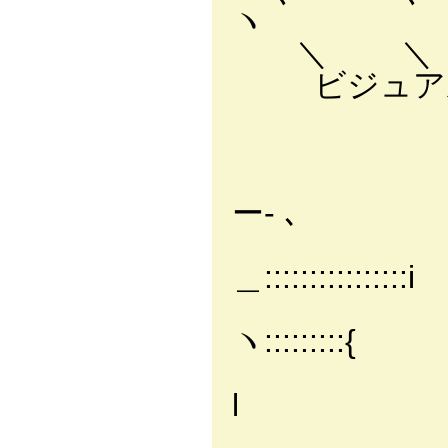
ヽ E.
＼ ＼ {＿:::
ビジュアル
‘' r':::::
， 廴:::::::::
/ 厂￣ ―r― 
ー- ､
‘.／
＿::::::::::::::::i
ヽ:::::::::{
く
l / 
＼