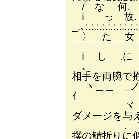
/ な 何. ヽ ＜ る 「
i っ 故.
_,､:.:.:.:.:
〉 た 女 } ＜ ！
￣￣￣￣￣￣
i し .に 「 )
､ ,' ./⌒}
相手を両腕で
ヽ＿＿ _ノ 
ｲ ヽ:.
ヾ -―- 
ダメージを与
. ´: : : 
撲の鯖折りに