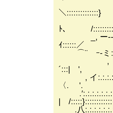
:|､: |､
＼::::::::::::::}
_j::ヽ|::
ﾄ､ /::::::::
_, ー----ミ､
ｲ::::::／
⌒¨ ｰ-ミ:.:.
, イ:.:.:.
´:::| ',
, イ:.:.:.:.:.:
〈. '.
.′:.:.:.:.:.:.
| /:::::}::::::::
.八:.:.:.:.:.:.:.: