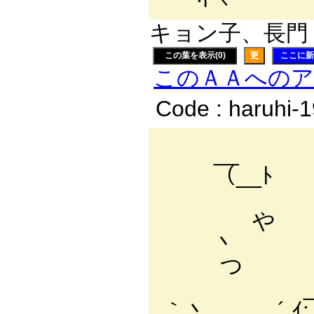
キョン子、長門 有
この葉を表示(0)
更
ここに新
このＡＡへの
Code : haruhi-
_
（__ﾄ ' つ 
{ . ':
や ' ﾉLﾉ{
丶 ､ ゝ 
つ ／＞――-
_｛／:./:.:.
｀丶 ,， ´.ｲ:.:.: