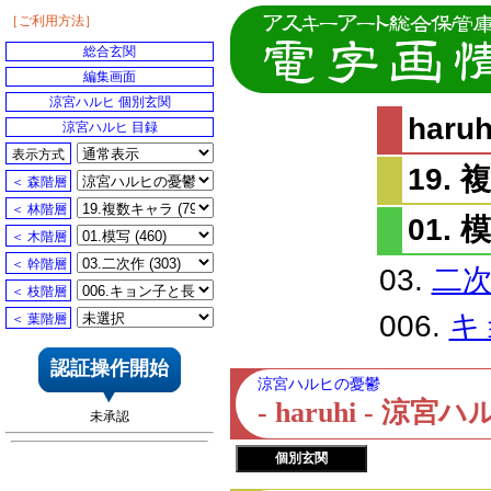
［ご利用方法］
総合玄関
編集画面
涼宮ハルヒ 個別玄関
har
涼宮ハルヒ 目録
表示方式
19.
＜ 森階層
＜ 林階層
01. 
＜ 木階層
＜ 幹階層
03.
二
＜ 枝階層
006.
キ
＜ 葉階層
認証操作開始
涼宮ハルヒの憂鬱
- haruhi - 
未承認
個別玄関