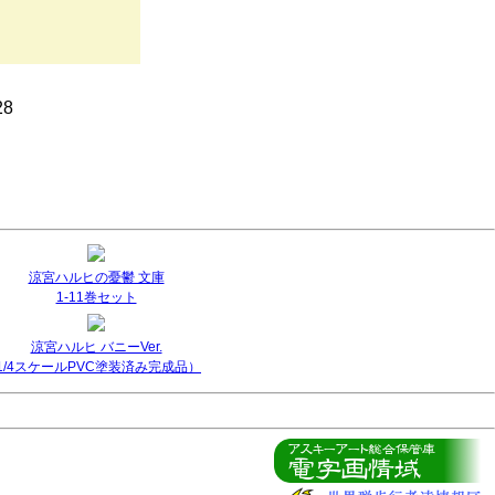
28
涼宮ハルヒの憂鬱 文庫
1-11巻セット
涼宮ハルヒ バニーVer.
(1/4スケールPVC塗装済み完成品）