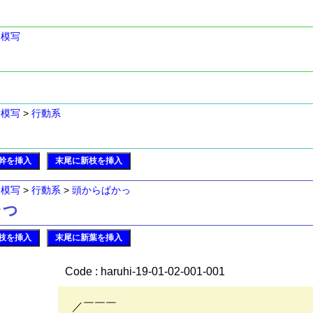
>
模写
>
模写
>
行動系
幹を挿入
末尾に新枝を挿入
>
模写
>
行動系
>
頭からぱかっ
かっ
枝を挿入
末尾に新葉を挿入
Code : haruhi-19-01-02-001-001
／￣￣￣