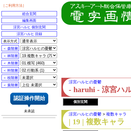
［ご利用方法］
総合玄関
編集画面
涼宮ハルヒ 個別玄関
涼宮ハルヒ 目録
表示方式
＜ 森階層
＜ 林階層
＜ 木階層
＜ 幹階層
＜ 枝階層
涼宮ハルヒの憂鬱
＜ 葉階層
- haruhi - 
認証操作開始
個別玄関
未承認
涼宮ハルヒの憂鬱
>
複数キャラ
| 19 | 複数キャラ