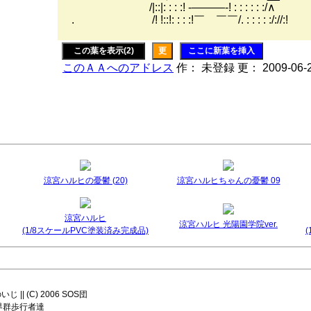
/|::|: : : :! -―――-! : : : : : :/∧
. /! !::!: : : :!￣ ￣￣/. : : : : :/://:!
この葉を表示(2)
更
ここに新葉を挿入
このＡＡへのアドレス
作： 未登録 更： 2009-06-
涼宮ハルヒの憂鬱 (20)
涼宮ハルヒちゃんの憂鬱 09
涼宮ハルヒ
涼宮ハルヒ 光陽園学院ver.
(1/8スケールPVC塗装済み完成品)
|| (C) 2006 SOS団
8 世界群歩行者達