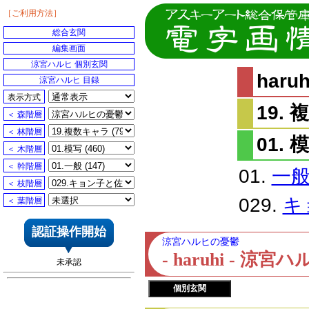
［ご利用方法］
総合玄関
編集画面
涼宮ハルヒ 個別玄関
har
涼宮ハルヒ 目録
表示方式
19.
＜ 森階層
＜ 林階層
01. 
＜ 木階層
＜ 幹階層
01.
一
＜ 枝階層
029.
キ
＜ 葉階層
認証操作開始
涼宮ハルヒの憂鬱
- haruhi - 
未承認
個別玄関