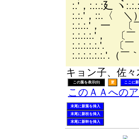
:.'，:.:.:廴 ヽ:
:.:.'，::.〈 ＼
:.:.:.'
:.:.:.:
:.:.:.:
:.:.:.:.
キョン子、佐々木（
この葉を表示(0)
更
ここに新
このＡＡへの
末尾に新葉を挿入
末尾に新枝を挿入
末尾に新幹を挿入