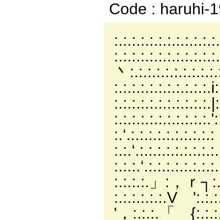
Code : haruhi-
:.:.:.:.:.:.:.:.:.:.:.:
:.:.:.:.:.:.:.:.:.:.:.:.
丶:.:.:.:.:.:.:.:.:.:.:.
:.:.:.:.:.:.:.:.:.:.:.i
:.:.:.:.:.:.:.:.:.:.:.
:.:.:.:.:.:.:.:.:.:.:
:.‘.:.:.:.:.:.:.:.:.
:.:.‘.:.:.:.:.:.:.:
:.:.:.‘.:.:.:.
:.:.:.:.」:，ｒ
:.:.:.:.:.:.V '
'，:.:.:.「 {: