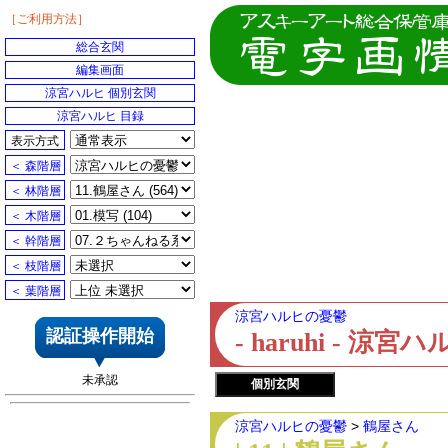
［ご利用方法］
総合玄関
編集画面
涼宮ハルヒ 個別玄関
涼宮ハルヒ 目録
表示方式
＜ 森階層
＜ 林階層
＜ 木階層
＜ 幹階層
＜ 枝階層
＜ 葉階層
涼宮ハルヒの憂鬱
認証操作開始
- haruhi - 
未承認
個別玄関
涼宮ハルヒの憂鬱
>
鶴屋さん