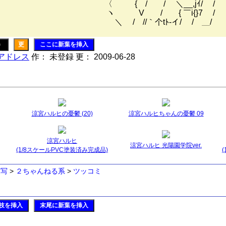
 / / ＼__,jｲ/ / / !
 / { ￣i{}7 / ｲ 
 //｀个tﾄ-イ/ / ＿/ i
)
更
ここに新葉を挿入
アドレス
作： 未登録 更： 2009-06-28
涼宮ハルヒの憂鬱 (20)
涼宮ハルヒちゃんの憂鬱 09
涼宮ハルヒ
涼宮ハルヒ 光陽園学院ver.
(1/8スケールPVC塗装済み完成品)
模写
>
２ちゃんねる系
>
ツッコミ
枝を挿入
末尾に新葉を挿入