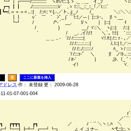
┏━━/::::::::::::: ヽ/r!ﾉ!::.:|.ゝ ._ ＿_ イ_:/ ヽ
┃ ./::::::::::::::::::::::ﾚ' ,ゝ !::::,_::_:
┗━/,＝＝＝= ､::| /::ﾊ::ヾ{.-.／ト､.j:_ﾉ /_ ＼::＼
∨´ ￣ `ゝﾝﾟ_ j´ ⌒!::!／─｜ |:::ﾄｰ､ |! 
 / /^- ' __. !/ヽ | |:::| ゝｲ ＼＼
_/ ヾ::＼ ヽj:::| /:::| ゝ'ー ）::
 ,イ/:/:! ＼`.､ !:!:| ' :::::::ヽ. ／ ／::
 ´/:/ /:::::::::| ヾ! /!:| /::: r - ､／ ／::::::::
:.::.::.:| /､l::| !:／:~::ヾ＼ ／! : :::::::
/:::::::ﾉ ﾊ_ ゝ/ :::::::::::::::ヾ.ヽ/ | :::::.
-'´ ＼ |! ノ!ﾄ.､::::::::::::::::::!./ . |::::.::
 | ,|ﾄ.（_ ﾞヾ.＼:::＿∠ﾆ─--+ ､.__ :
 ヾ. `ニ＼‐-- ﾞヽ-､_::::.
)
更
ここに新葉を挿入
アドレス
作： 未登録 更： 2009-06-28
-11-01-07-001-004
,-､,-､_
´イ三天三
´⌒ヽ/__ ｀
 ┏┓ ┏┳┳┓ ┏┓ ／ ﾉ｀¨´ ＼ヽ:
┛┗━┫┣┻┛┏━┛┗┓ ∠ イ .:j ナ‐- ﾍ