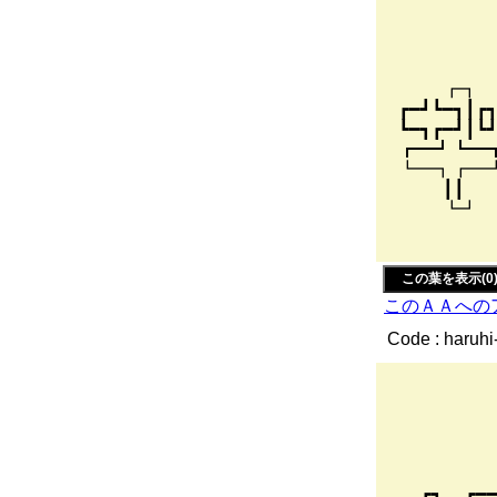
,
/／
┏┓ ┏
┏━┛┗━
┗━┓┏━┛┃
┏━┛┗━
┗━┓┏━┛
┃┃ ┃
┗┛ ┗┛
/rt
この葉を表示(0
このＡＡへの
Code : haruhi
, 
／
/／ 
┏┓ ┏━