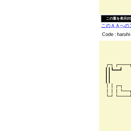
,..:.'´:.
:´:.:.:.:
この葉を表示(0
このＡＡへの
Code : haruhi
,
/／
┏┓┏
┃┃┗━━
┃┃ ┃┗┓
┃┃ ┃┏
┃┃┏┓ ┏
┃┃┃┗━
┗┛┗━━
/rt
ノ |
／ 
／ 
, イ
〃≠-