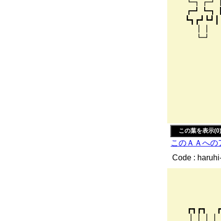
┗┓┏┛┃┗┛┃
┏┛┗┓┃┏┓┃
┗┓┏┛┗┛┃┃
┃┃ ┃┃ 
┗┛ ┗┛
/ } _
' / _..
ゝ ＿＿ .. -
/:/ /::.
/:/ /::.
'/ /::::r
/ /r-'
イ! ゝ
この葉を表示(0
このＡＡへの
Code : haruhi
_
r
／
┏┓┏┓
┃┃┃┃┏