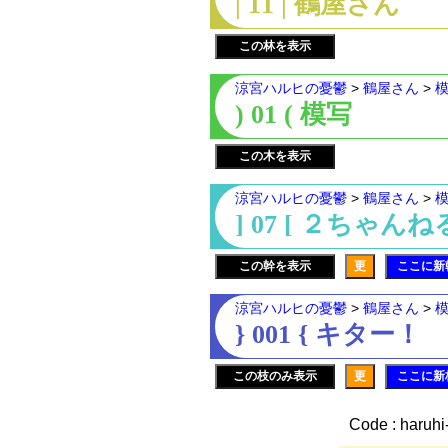
| 11 | 鶴屋さん
この林を表示
涼宮ハルヒの憂鬱
>
鶴屋さん
>
) 01 ( 模写
この木を表示
涼宮ハルヒの憂鬱
>
鶴屋さん
>
] 07 [ ２ちゃん
この幹を表示
更
ここに新
涼宮ハルヒの憂鬱
>
鶴屋さん
>
} 001 { キター！
この枝のみ表示
更
ここに新
Code : haruhi