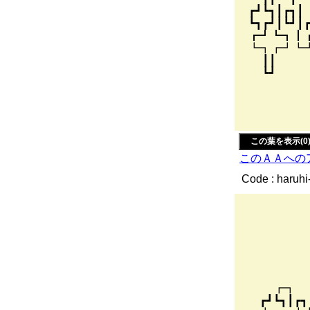
┏┛┗┓┃┏
┗┓┏┛┃┗┛
┏┛┗┓┃┏┓
┗┓┏┛┗┛┃
┃┃ ┃┃
┗┛ ┗┛
| l|
| 
,´
この葉を表示(0
このＡＡへの
Code : haruhi
ｲ:
!/ _
f:／/
/.:!
,∧イ ｀
l ヾ|r
┏┓ ┏━━
┏┛┗┓┃┏┓