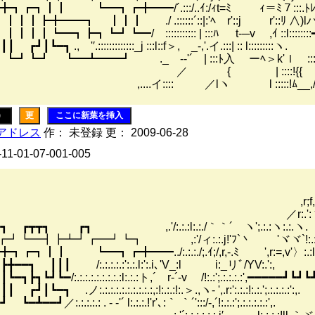
┓┃┃ ┗━┓┏╋━━/´.:::/..ｲ:/ｨt=ﾐ ｨ＝ﾐ７:::
┃┃┃┣╋━━┓ ┃┃┃ ./ .::::::´::|:'ﾍ r'::
┃┗━┓┣┓┗┛┗━/ ::::::::::: | :::ﾊ t‐─v ,ｲ ::l:::::::
 ┏┛┃┗━┓ ., '′.:::::::::::::_j :::l::f＞,ゝ_-,'.イ.:::| ::
┛┗┛ ┗━┻━━┛ ._ -‐'´ | :::ﾄ入 ゝーﾍ＞k'ｌ ::
 ::::!{{ ＞v＜ }} l :::ﾄ､:::
:::: ／lヽ l :::::!ﾑ__,/ﾑヽ_>/' li ::
)
更
ここに新葉を挿入
アドレス
作： 未登録 更： 2009-06-28
-11-01-07-001-005
 ,..-ｪ-､
f,r::'::´:;r:.ミ:
.':丶､/;_:.:.:.:
┓ ┏┳┳┓ ┏┓ ,.'/:.:.:l:.:./｀｀´ ヽ';.
┛┗━┫┣┻┛┏━┛┗┓ ,:'/ィ:.:.j!'ﾌ`丶 'ヾ
┃┃ ┗━┓┏╋━━../:.:.:./;.ｲ;/,r,‐.ﾐ ',r:=,v'〉:.:l'
┃┣╋━━┓ ┃┃┃ /:.:.:.:.:':.:.l:':.i､'V_:l i:_リﾞ/
┣┓┗┛┗━/:.:.:.:.:.:.:.:.:l:.:.:ト,´ r‐´‐v /!:.:';.:.:.:.:',━━━━━┛┗┛┗
┛┃┗━┓ .ノ:.:.:.:.:.:.:.:.:.:,:!:.:.:!:.＞.,ヽ- ',.r:':.:.:!:.:.';
┗━┻━━┛／:.:.:.:.: . - ‐'´ l:.:.:.!'r'､:｀ ｀´':::/-,´!:.:.:';.: