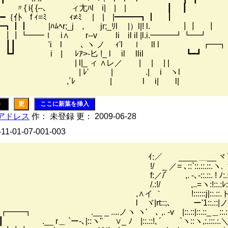
┓┃ 〃{ i{ {‐-､ ィ尢ﾊl i| | | ┃ ┃
┃┏━｛仆 f ｨ=ﾐ ｨ≠ﾐ | | |━━━┓┃ ┃
┃┃ |ﾊﾑﾍr;_j , jr;_ﾘl |）l|! l. ┃┃ ┃
┃┗━━ｌ i∧ r‐‐v li il il |l.i.━━━┛┗━┛
 'i l ゝ､ ヽ ノ ｨ'l ｌ ll l ┏━┓
 i | ﾚｱ>‐匕 !_ l il llil ┗━┛
_ ィ ∧レ／ | | | |
ﾚ' | .| i ヽl
ﾚ | l i| l|
)
更
ここに新葉を挿入
アドレス
作： 未登録 更： 2009-06-28
-11-01-07-001-003
／ ____ ＿__ ヾ
 ／= ､::`::.::.::.ヽ. 
´ ,. -､-::.::. ! ﾉ:.::
/ ,..=ヽ:!::.:ﾚ:''.::.:::.
 !::::::j|::.::.ト､::.::.::.:
t::;､ ー'1::.::|ノヽ::＼::.::
┓ .__ _ ....ノヽ ヽ' ､ ,. -v |::.::|::
┃ .__ r＿ `ー-､|::ヽ'' ∨_ ﾉ |::.::!, ´ `