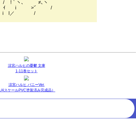
｀ヽ､ ≠､ヽ
i >'´ /
 l／ /
涼宮ハルヒの憂鬱 文庫
1-11巻セット
涼宮ハルヒ バニーVer.
(1/4スケールPVC塗装済み完成品）