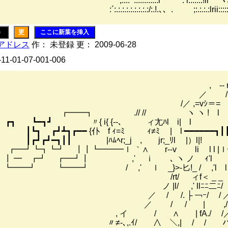
:.:.:.:.:.i′ . l:.:.:.:!ll ｀ヾ､,r <´ ll ';.:.:.
.:.:.:.:.:/:.!.､、. ;:.:.:.:lrii:::::/ﾊヾ、:,ﾘ .
)
更
ここに新葉を挿入
アドレス
作： 未登録 更： 2009-06-28
-11-01-07-001-006
 -‐ r ─―
／ / 
 ,=vｼ＝= 、 ヽヽ
━━┓ ┏━━┓ .// // ヽ ヽ 
┛ ┏┓ ┗━┓┛ 〃{ i{ {‐-､ ィ尢ﾊl i|
 ┏┛┻┓┏━━ {仆 f ｨ=ﾐ ｨ≠ﾐ | l ━━━━━━┓┃┃
┛┏┛━┓┃┃ |ﾊﾑﾍr;_j , jr;_ﾘl |
━┛┗┓┗┛ ┃┃┗━━━ｌ ｀∧ r‐‐v li l l 
┓┃ ━ ┏┛ ┏━┛┃ ,' ｉ ゝ､ ヽ ノ 
┛┗━━┛ ┗━━┛ / ,' ｌ _}>‐匕!_ / 
/ ィf＜ _ _ ｀/ /_j 
l/ ,' llﾆﾆ二ﾆ/ / 
/ /. ├ ￢ｰ/ / ／／
/ / | ,/ /´
 / ∧ | fA./ /／ﾚ'
､,.ｲ/ ∧ ＼,| / /