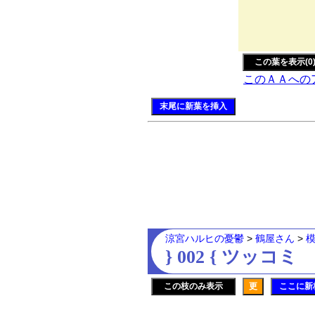
〈 {
ヽ V
＼ /
この葉を表示(0
このＡＡへの
末尾に新葉を挿入
涼宮ハルヒの憂鬱
>
鶴屋さん
>
} 002 { ツッコミ
この枝のみ表示
更
ここに新