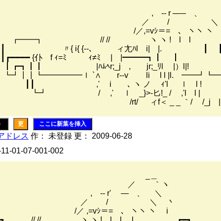
 -‐ r ─― 、
／ / ＼
,=vｼ＝= 、 ヽヽ ヽ
━━┓ // // ヽ ヽ ! l l 
┓┃┏┓┃ 〃{ i{ {‐-､ ィ尢ﾊl i| |. ┃ 
┗┛┃┏━━━━ {仆 f ｨ=ﾐ ｨ≠ﾐ | |━━━┓┃ ┃
┓┃┏┓┃┃ |ﾊﾑﾍr;_j , jr;_ﾘl |）l|!
┗┛┃┃┗━━━━━ｌ `∧ r‐‐v li l l |l. ━━┛┗
┃ ,' i ゝ､ ヽ ノ ｨ'l ｌ l 
 / ,' ｌ _}>‐匕!_ / ,'l l |
/ ィf＜ _ _ ｀/ /_j | 
)
更
ここに新葉を挿入
アドレス
作： 未登録 更： 2009-06-28
-11-01-07-001-002
_＿
／ ｀ヽ
-‐ r' ― 、 ＼
 / ＼ 丶
,=vｼ＝= 、 ヽヽ ヽ i
━┓ // // ヽ ヽ ! l l l ┏━┓