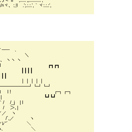
',;.:.:.:.:.:',
';.:.:.',｀ヾ:.:.:',
 、
＼
 ヽ
! l l ┏┓┏┓
 l ┃┃┃┃
┃┃
）l|! ┃┃┃┃┃
|ｌ━━━━━━┛┗┛┗┛
ｨ'l ｌ l ! ┏┓┏┓
,'l l | ┗┛┗┛
| l
＞､|
 ヽ
,／ ヽ
'´ ＼
 ハ. ＼