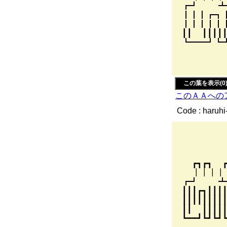
┏┛ ┻╋┓┏
┃┃┃┏┓┃
┃┃┃┃┃┃┃┃┃
┃┃ ┃┃┃┃┃┃┃
┗━━┛┗┛┗
／ { |
,....イ
この葉を表示(0
このＡＡへの
Code : haruhi
_
,r;
／r:
┏┓┏┓ ┏
┃┃┃┃┏
┏┛ ┻╋┓┏┓
┃┃┃┏┓┃┃┃
┃┃┃┃┃┃┃┃┃┃┗━┓
┃┃ ┃┃┃┃┃┃┃ ┏
┗━━┛┗┛┗┛┗┛ 