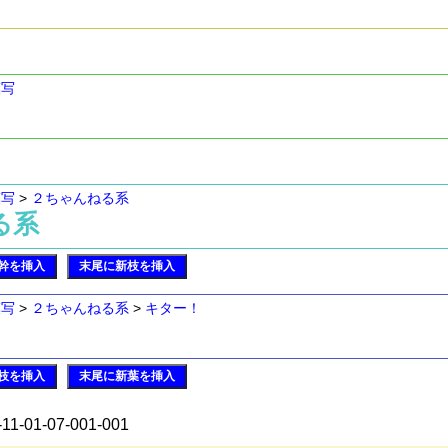
模写
模写
>
２ちゃんねる系
ねる系
幹を挿入
末尾に新枝を挿入
模写
>
２ちゃんねる系
>
キター！
枝を挿入
末尾に新葉を挿入
-11-01-07-001-001