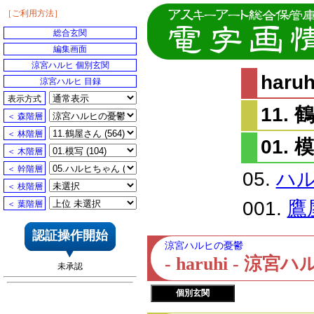
［ご利用方法］
総合玄関
編集画面
涼宮ハルヒ 個別玄関
har
涼宮ハルヒ 目録
表示方式
11.
＜ 森階層
＜ 林階層
01. 
＜ 木階層
＜ 幹階層
05.
ハ
＜ 枝階層
001.
鷹
＜ 葉階層
認証操作開始
涼宮ハルヒの憂鬱
- haruhi - 
未承認
個別玄関