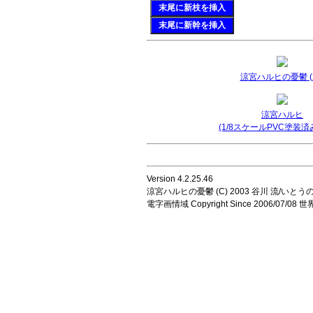
末尾に新枝を挿入
末尾に新幹を挿入
涼宮ハルヒの憂鬱 (2
涼宮ハルヒ
(1/8スケールPVC塗装済
Version 4.2.25.46
涼宮ハルヒの憂鬱 (C) 2003 谷川 流/いとうのいじ 
電字画情域 Copyright Since 2006/07/0