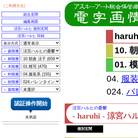
［ご利用方法］
総合玄関
編集画面
涼宮ハルヒ 個別玄関
har
涼宮ハルヒ 目録
表示方式
10. 
＜ 森階層
＜ 林階層
01. 
＜ 木階層
＜ 幹階層
04.
服
＜ 枝階層
024.
バ
＜ 葉階層
認証操作開始
涼宮ハルヒの憂鬱
- haruhi - 
未承認
個別玄関