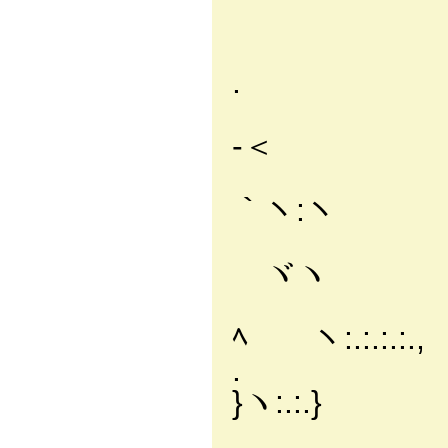
/ ´／ヲ／ヽ 
ﾏ 升ヾﾆ／＝=
. ム ＞ ´} |
/彡''´ ≫i..
‐＜
)=＝''´／∨
｀ヽ:ヽ
ζ￣´ :, ＼
ヾヽ
, ＜＞ヽ: 
ﾍ ヽ:.:.:.:.,
. ／:.:.／
}ヽ:.:.}
/:.:.:./