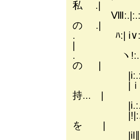
私 .|
Ⅷ:.|:.:|l:
の .|
. ﾊ:| i
|
. ヽ!:.ヽ､
の |
|i:.:.i:.:＼
|ｉ:.:.l:.
持... |
|i.:.:l/.三
|!|:.:{三
を |
|il∥三三三三三