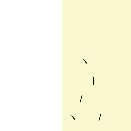
__{/
ヽﾍ,/
＼///
｀ー-
; 
∥
ヽ
;'
}
i 
/
;
ヽ /
ヽ.