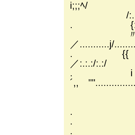
i;;;ﾍ/
/:.:.〃 〃／
. {:.:/ { /. 
〃. i {../:
／...........j/......
. {{ ヽ {:.:.:.;
／:.:.:/:.:/
. i ＜´
´,, ''"............
l:.:.:.:.:{ ／
{:.:.:.:./,=＝'
. ,, ＜´.........
. ヾ//＞、........
. ｀ヽ///＞