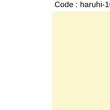
Code : haruhi-
,
＿ . -‐
/.:.:.:.:
ﾉ.:.:.:.
／.:.:.:
/彡:.:.:.
/ ﾑ:/:l:
{ !:.|:.
{:.{:.:ﾊ
ヽヽ! ゝ:.:
/ー‐ ､;;
／. ＝ヲ´ﾉ