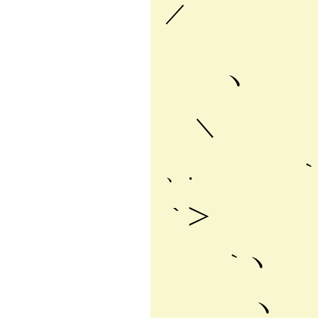
／
ヽ、 
｀
ヽ
｀＞
＼
、. ｀
｀＞ 
｀ヽ
ヽ 