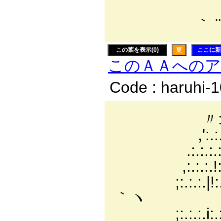
｀ ¨¨ 
この葉を表示(0)
更
ここに新
このＡＡへの
Code : haruhi-
〃:.:.:.:.:.:.:.:.
,':.:.:.:.:.:./
.:.:.:.:.:.:.:
,:.:.:.!:..|:
;:.:.:.|!:
｀ヽ
;:.:.:.i:.