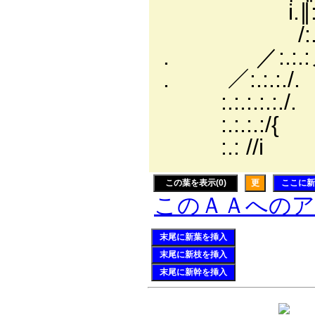
i.∥:.ﾏ＞ ´〉
/:.:.: / ／三:
. ／:.:.:ノ /ヽ
. ／:.:.:./.
:.:.:.:.:
:.:.:.:/{
:.: //i ／.
この葉を表示(0)
更
ここに新
このＡＡへの
末尾に新葉を挿入
末尾に新枝を挿入
末尾に新幹を挿入